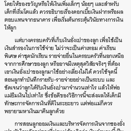
โดยให้ของขวัญหรือให้เงินเพิ่มเล็กๆ น้อยๆ และสำหรับ
เด็กที่เริ่มโตแล้ว ควรอธิบายเรื่องดอกเบี้ยเงินฝากหรือผล
ตอบแทนจากธนาคาร เพื่อเริ่มต้นกระตุ้นวินัยทางการเงิน
ให้ลูก
แต่บางครอบครัวที่เก็บเงินอั่งเปาของลูก เพื่อใช้เป็น
เงินสำรองในการใช้จ่าย ไม่ว่าจะเป็นค่าเทอม ค่าเรียน
พิเศษ ค่าชุดนักเรียน รายจ่ายอื่นในครอบครัวที่นอกเหนือ
จากการศึกษาของลูก หรืออาจมีเหตุสุดวิสัยจริงๆ ที่ต้อง
เอาเงินอั่งเปาของลูกมาใช้อย่างเลี่ยงไม่ได้ ควรใช้จุดนี้
ค้นหา
สอนลูกทำบันทึกรายรับ-รายจ่ายอย่างเป็นระบบ และ
SHARE
TWEET
LINE
EMAIL
ชัดเจนว่าลูกได้รับเงินอั่งเปามาจำนวนเท่าไร แล้วให้พ่อ
แม่ยืมเงินไปเท่าไร ซึ่งข้อดีของวิธีการนี้จะส่งผลให้เด็กมี
ทักษะการจัดการเงินที่ดีในระยะยาว แต่พ่อแม่ก็ควร
พยายามหาเงินมาคืนลูกด้วย
การสอนลูกออมเงินและบริหารจัดการเงินจากซองอั่ง