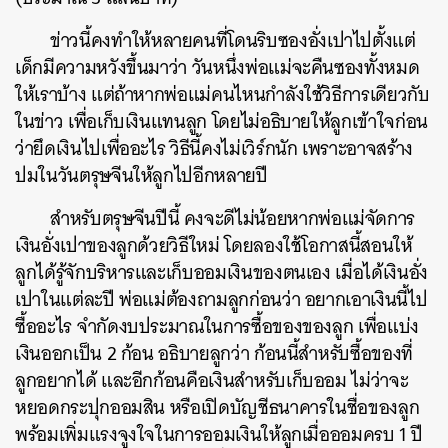
ข่าวนี้คงทำให้หลายคนที่โดนริบซองอั่งเปาไปตั้งแต่
เด็กมีความหวังขึ้นมาว่า วันหนึ่งพ่อแม่จะคืนซองทั้งหมด
ให้เราบ้าง แต่ถ้าหากพ่อแม่คนไหนกำลังใช้วิธีการเดียวกับ
ในข่าว เพื่อเก็บเงินแทนลูก โดยไม่อธิบายให้ลูกเข้าใจก่อน
ว่ายึดเงินไปเพื่ออะไร วิธีนี้คงไม่เวิร์กนัก เพราะอาจสร้าง
ปมในวันตรุษจีนให้ลูกไปอีกหลายปี
สำหรับตรุษจีนปีนี้ คงจะดีไม่น้อยหากพ่อแม่จัดการ
เงินอั่งเปาของลูกด้วยวิธีใหม่ โดยลองใช้โอกาสนี้สอนให้
ลูกได้รู้จักบริหารและเก็บออมเงินของตนเอง เมื่อได้เงินอั่ง
เปาในแต่ละปี พ่อแม่ต้องถามลูกก่อนว่า อยากเอาเงินนี้ไป
ซื้ออะไร จำกัดงบประมาณในการซื้อของของลูก เพื่อแบ่ง
เงินออกเป็น 2 ก้อน อธิบายลูกว่า ก้อนนี้สำหรับซื้อของที่
ลูกอยากได้ และอีกก้อนคือเงินสำหรับเก็บออม ไม่ว่าจะ
หยอดกระปุกออมสิน หรือเปิดบัญชีธนาคารในชื่อของลูก
พร้อมเพิ่มแรงจูงใจในการออมเงินให้ลูกเมื่อออมครบ 1 ปี