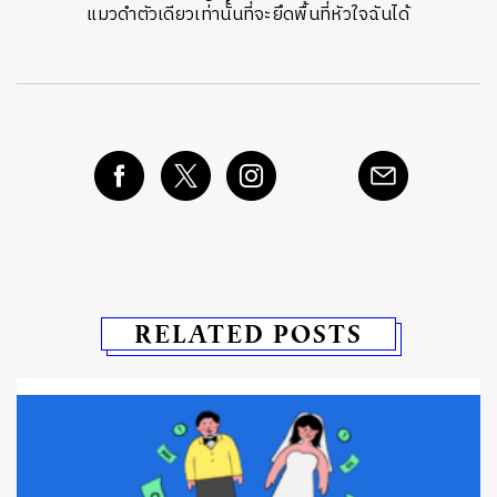
แมวดำตัวเดียวเท่านั้นที่จะยึดพื้นที่หัวใจฉันได้
RELATED POSTS