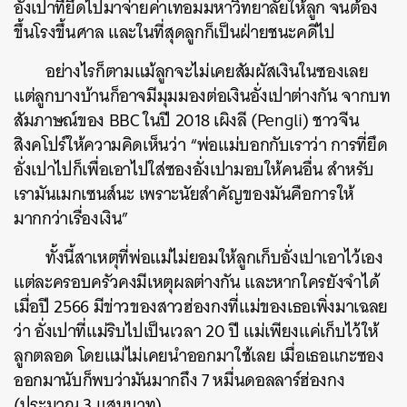
อั่งเปาที่ยึดไปมาจ่ายค่าเทอมมหาวิทยาลัยให้ลูก จนต้อง
ขึ้นโรงขึ้นศาล และในที่สุดลูกก็เป็นฝ่ายชนะคดีไป
อย่างไรก็ตามแม้ลูกจะไม่เคยสัมผัสเงินในซองเลย
แต่ลูกบางบ้านก็อาจมีมุมมองต่อเงินอั่งเปาต่างกัน จากบท
สัมภาษณ์ของ BBC ในปี 2018 เผิงลี (Pengli) ชาวจีน
สิงคโปร์ให้ความคิดเห็นว่า “พ่อแม่บอกกับเราว่า การที่ยึด
อั่งเปาไปก็เพื่อเอาไปใส่ซองอั่งเปามอบให้คนอื่น สำหรับ
เรามันเมกเซนส์นะ เพราะนัยสำคัญของมันคือการให้
มากกว่าเรื่องเงิน”
ทั้งนี้สาเหตุที่พ่อแม่ไม่ยอมให้ลูกเก็บอั่งเปาเอาไว้เอง
แต่ละครอบครัวคงมีเหตุผลต่างกัน และหากใครยังจำได้
เมื่อปี 2566 มีข่าวของสาวฮ่องกงที่แม่ของเธอเพิ่งมาเฉลย
ว่า อั่งเปาที่แม่ริบไปเป็นเวลา 20 ปี แม่เพียงแค่เก็บไว้ให้
ลูกตลอด โดยแม่ไม่เคยนำออกมาใช้เลย เมื่อเธอแกะซอง
ออกมานับก็พบว่ามันมากถึง
7 หมื่นดอลลาร์ฮ่องกง
(ประมาณ 3 แสนบาท)