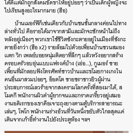
ได้ดีแต่มักถูกสังคมขัดขาให้อยู่บ่อยๆ ว่าเป็นเด็กผู้หญิงจะ
ไปเรียนสูงอะไรมากมาย (ฮือ)
บ้านเมอร์ฟีก็เช่นเดียวกับบ้านชนชั้นกลางค่อนไปทาง
ล่างทั่วไป คือรายได้มาจากสามีและมักจะชักหน้าไม่ถึง
หลังอยู่เนืองๆ พวกเขาใช้ชีวิตซังกะตายอยู่ในเมืองที่ซังกะ
ตายยิ่งกว่า (ฮือ x2) รายล้อมไปด้วยเพื่อนบ้านชวนสมอง
แตก วิก เพลย์บอยหนุ่มติดยาที่ลึกๆ แล้วหวังอยากสร้าง
ครอบครัวอบอุ่นแบบแฟรงค์บ้าง (เอ่อ…), กูเมอร์ ชาย
เพี้ยนที่มักลอบฟังโทรศัพท์ชาวบ้านและขโมยกางเกงใน
คนอื่นมาสวมบ่อยๆ, อ็อตโต ชายชราชาวยิวผู้ผ่าน
ประสบการณ์เลวร้ายจากสงครามโลกครั้งที่สองมาได้, ส
โมคกี พนักงานผิวดำผู้ยากจนและกราดเกรี้ยวอยู่เสมอ
งานอดิเรกของเขาคือเจาะถุงยางตามตู้บริการสาธารณะ
เล่นๆ, โพโก พนักงานร่างอ้วนที่วันหนึ่งขยับตัวไกลสุดแค่
เดินจากเก้าอี้ทำงานไปยังประตูห้อง ฯลฯ