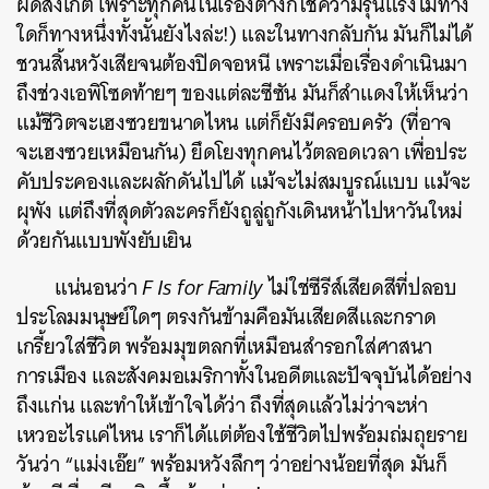
ผิดสังเกต เพราะทุกคนในเรื่องต่างก็ใช้ความรุนแรงไม่ทาง
ใดก็ทางหนึ่งทั้งนั้นยังไงล่ะ!) และในทางกลับกัน มันก็ไม่ได้
ชวนสิ้นหวังเสียจนต้องปิดจอหนี เพราะเมื่อเรื่องดำเนินมา
ถึงช่วงเอพิโซดท้ายๆ ของแต่ละซีซัน มันก็สำแดงให้เห็นว่า
แม้ชีวิตจะเฮงซวยขนาดไหน แต่ก็ยังมีครอบครัว (ที่อาจ
จะเฮงซวยเหมือนกัน) ยึดโยงทุกคนไว้ตลอดเวลา เพื่อประ
คับประคองและผลักดันไปได้ แม้จะไม่สมบูรณ์แบบ แม้จะ
ผุพัง แต่ถึงที่สุดตัวละครก็ยังถูลู่ถูกังเดินหน้าไปหาวันใหม่
ด้วยกันแบบพังยับเยิน
แน่นอนว่า
F Is for Family
ไม่ใช่ซีรีส์เสียดสีที่ปลอบ
ประโลมมนุษย์ใดๆ ตรงกันข้ามคือมันเสียดสีและกราด
เกรี้ยวใส่ชีวิต พร้อมมุขตลกที่เหมือนสำรอกใส่ศาสนา
การเมือง และสังคมอเมริกาทั้งในอดีตและปัจจุบันได้อย่าง
ถึงแก่น และทำให้เข้าใจได้ว่า ถึงที่สุดแล้วไม่ว่าจะห่า
เหวอะไรแค่ไหน เราก็ได้แต่ต้องใช้ชีวิตไปพร้อมถ่มถุยราย
วันว่า “แม่งเอ๊ย” พร้อมหวังลึกๆ ว่าอย่างน้อยที่สุด มันก็