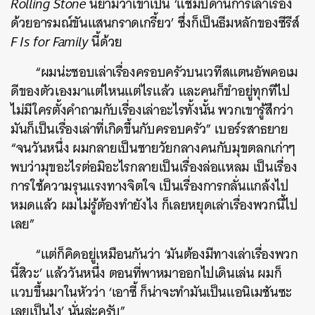
Rolling Stone
นิยามว่าเขาเป็น ‘แชมป์ด้านการเล่าเรื่อง
ด้วยอารมณ์ขันแสนกราดเกรี้ยว’ ซึ่งก็เป็นธีมหลักของซีรีส์
F Is for Family
นี้ด้วย
“ผมน่ะชอบเล่าเรื่องครอบครัวบนเวทีสแตนอัพคอเม
ดีของตัวเองมาแต่ไหนแต่ไรแล้ว และคนก็ขำอยู่ทุกทีไป
ไม่มีใครตั้งคำถามกับเรื่องเล่าอะไรทั้งนั้น พวกเขารู้สึกว่า
มันก็เป็นเรื่องเล่าที่เกิดขึ้นกับครอบครัว” เบอร์รสาธยาย
“จนวันหนึ่ง ผมกลายเป็นชายวัยกลางคนกับมุขตลกเก่าๆ
พบว่ามุขอะไรต่อมิอะไรกลายเป็นเรื่องล่อแหลม เป็นเรื่อง
การใช้ความรุนแรงทางจิตใจ เป็นเรื่องการกลั่นแกล้งไป
หมดแล้ว ผมไม่รู้ต้องทำยังไง ก็เลยหยุดเล่าเรื่องพวกนี้ไป
เลย”
“แต่ก็คิดอยู่เหมือนกันว่า ‘มันต้องมีทางเล่าเรื่องพวก
นี้สิวะ’ แล้ววันหนึ่ง ตอนที่พาหมาออกไปเดินเล่น ผมก็
แวบขึ้นมาในหัวว่า ‘เอาซี้ ก็น่าจะทำมันเป็นแอนิเมชันซะ
เลยเป็นไง’ นั่นล่ะครับ”