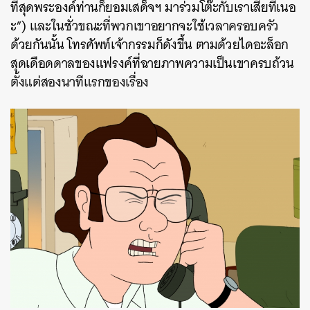
ที่สุดพระองค์ท่านก็ยอมเสด็จฯ มาร่วมโต๊ะกับเราเสียทีเนอ
ะ”) และในชั่วขณะที่พวกเขาอยากจะใช้เวลาครอบครัว
ด้วยกันนั้น โทรศัพท์เจ้ากรรมก็ดังขึ้น ตามด้วยไดอะล็อก
สุดเดือดดาลของแฟรงค์ที่ฉายภาพความเป็นเขาครบถ้วน
ตั้งแต่สองนาทีแรกของเรื่อง