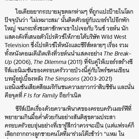
ไอเดียอยากระบายมุขตลกห่ามๆ ที่ถูกแปะป้ายในโลก
ปัจจุบันว่า ‘ไม่เหมาะสม’ นั้นติดตัวอยู่กับเบอร์รไปอีกพัก
ใหญ่ จนกระทั่งชะตาชักพาเขาไปเจอกับ วินซ์ วอห์น นัก
แสดงดังที่เสนอตัวโปรดิวซ์ให้ภายใต้บริษัท Wild West
Television ซึ่งโปรดิวซ์ให้หนังและซีรีส์หลายๆ เรื่อง รวม
ทั้งหนังคอเมดีเถิดเทิงที่วอห์นนำแสดงอย่าง
The Break-
Up
(2006),
The Dilemma
(2011) ที่จับคู่ให้เบอร์รสร้างซี
รีส์แอนิเมชันของครอบครัววายป่วงนี้คู่กับไพร์ซคนเขียน
บทผู้อยู่เบื้องหลัง
The Simpsons
(2003-2021)
แอนิเมชันเสียดสีอเมริกันชนความยาวกว่าสิบซีซัน และนั่น
คือจุดที่
F Is for Family
ถือกำเนิด
ซีรีส์เปิดเรื่องด้วยความพินาศของครอบครัวเมอร์ฟีที่
พยายามกินมื้อค่ำด้วยกันอย่างสันติสุขตามประสา
ครอบครัวอบอุ่นอย่างที่เขารู้สึกว่าควรจะเป็น (แต่แฟรงค์ก็
เลือกถากถางลูกชายคนโตที่มาร่วมโต๊ะช้าว่า “แหม ใน