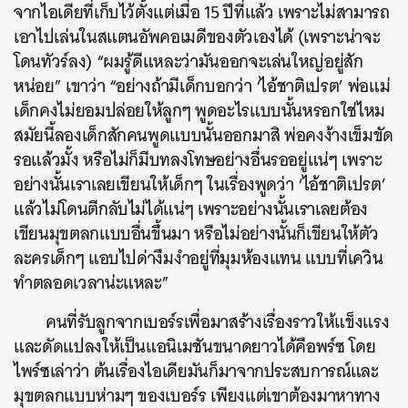
จากไอเดียที่เก็บไว้ตั้งแต่เมื่อ 15 ปีที่แล้ว เพราะไม่สามารถ
SHARE
TWEET
LINE
EMAIL
เอาไปเล่นในสแตนอัพคอเมดีของตัวเองได้ (เพราะน่าจะ
โดนทัวร์ลง) “ผมรู้ดีแหละว่ามันออกจะเล่นใหญ่อยู่สัก
หน่อย” เขาว่า “อย่างถ้ามีเด็กบอกว่า ‘ไอ้ชาติเปรต’ พ่อแม่
เด็กคงไม่ยอมปล่อยให้ลูกๆ พูดอะไรแบบนั้นหรอกใช่ไหม
สมัยนี้ลองเด็กสักคนพูดแบบนั้นออกมาสิ พ่อคงง้างเข็มขัด
รอแล้วมั้ง หรือไม่ก็มีบทลงโทษอย่างอื่นรออยู่แน่ๆ เพราะ
อย่างนั้นเราเลยเขียนให้เด็กๆ ในเรื่องพูดว่า ‘ไอ้ชาติเปรต’
แล้วไม่โดนตีกลับไม่ได้แน่ๆ เพราะอย่างนั้นเราเลยต้อง
เขียนมุขตลกแบบอื่นขึ้นมา หรือไม่อย่างนั้นก็เขียนให้ตัว
ละครเด็กๆ แอบไปด่างึมงำอยู่ที่มุมห้องแทน แบบที่เควิน
ทำตลอดเวลาน่ะแหละ”
คนที่รับลูกจากเบอร์รเพื่อมาสร้างเรื่องราวให้แข็งแรง
และดัดแปลงให้เป็นแอนิเมชันขนาดยาวได้คือพร์ซ โดย
ไพร์ซเล่าว่า ต้นเรื่องไอเดียมันก็มาจากประสบการณ์และ
มุขตลกแบบห่ามๆ ของเบอร์ร เพียงแต่เขาต้องมาหาทาง