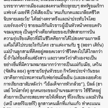
บรรยากาศการเมืองและสงครามที่ระอุรอบๆ สหรัฐอเมริกา
แฟรงค์ เมอร์ฟี (ให้เสียงเป็น ‘คนเก็บกดและเกลียดชีวิต
ฉิบหายเลยเว้ย’ ได้อย่างตราตรึงและน่าประทับใจโดย
เบอร์รเองจ้า) ชายอเมริกันผิวขาวผู้เป็นหัวหน้าครอบครัว
จอมมุทะลุ เป็นลูกจ้างต๊อกต๋อยของบริษัทสายการบิน
ความรุ่งเรืองเดียวที่มีในชีวิตคือการได้ไปสงครามเกาหลี
แต่ไม่ได้ไปรบอะไรกับใคร เขาแต่งงานกับ ซู (ลอรา เดิร์น)
แม่บ้านลูกสามที่คิดอยู่ตลอดเวลาว่าชีวิตคงไปได้ไกลกว่า
นี้ ถ้าไม่ท้องตั้งแต่ยังสาว และวาดหวังว่าตัวเองจะเป็น
อย่างอื่นที่มีความหมายมากกว่าการเป็นแม่กับเมีย, เควิน
(จัสติน ลอง) ลูกชายวัยรุ่นหัวขบถ กิจวัตรประจำวันของ
เขาคือการปะทะคารมกับพ่อก่อนมื้อเย็น (และลงเอยด้วย
การเรียกเขาลับหลังว่า “ไอ้เผด็จการหัวกล้วย”), บิลล์ (ฮา
เลย์ ไรน์ฮาร์ต) ลูกคนรองของบ้านจอมตาขาว ใช้ชีวิตอยู่
ด้วยการเป็นกระสอบทรายให้เพื่อนๆ ที่โรงเรียน และมัวรีน
(เดบี เดอร์รีเบอร์รี) ลูกสาวคนเล็กที่แก่นแก้ว ทำคะแนน