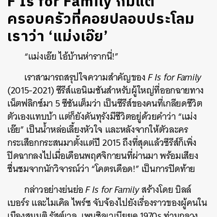
F Is for Family ก็มีแต่
ครอบครัวที่คอยปลอบประโลม
เราว่า ‘แม่งเอ๊ย’
“แม่งเอ๊ย ไอ้บ้านห่ารากนี่!”
เราสามารถสรุปใจความสำคัญของ
F Is for Family
(2015-2021) ซีรีส์แอนิเมชันสำหรับผู้ใหญ่ที่ออกฉายทาง
เน็ตฟลิกซ์มา 5 ซีซันเต็มว่า เป็นซีรีส์ของคนที่เกลียดชีวิต
ตัวเองแทบบ้า แต่ก็ยังดันทุรังมีชีวิตอยู่ด้วยคำว่า “แม่ง
เอ๊ย” เป็นน้ำหล่อเลี้ยงหัวใจ และหลังจากให้ตัวละคร
กระเสือกกระสนมาตั้งแต่ปี 2015 ถึงที่สุดแล้วซีรีส์ก็เพิ่ง
ปิดฉากลงไปเมื่อเดือนพฤศจิกายนที่ผ่านมา พร้อมเสียง
ชื่นชมจากนักวิจารณ์ว่า “โคตรเดือด!” เป็นการปิดท้าย
กล่าวอย่างย่นย่อ
F Is for Family
สร้างโดย บิลล์
เบอร์ร และไมเคิล ไพร์ซ จับจ้องไปยังเรื่องราวของผู้คนใน
เมืองสมมติ รัสต์เวล, เพนซิลเวเนียยุค 1970s ท่ามกลาง