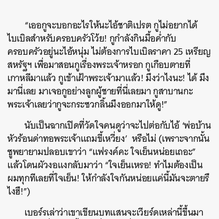
“เออกูจะบอกอะไรให้นะไอ้ชาติเปรต กูไม่อยากได้
ไบเบิลสำหรับครอบครัวโว้ย! กูกำลังกินมื้อค่ำกับ
ครอบครัวอยู่นะไอ้หนุ่ม ไม่ต้องการไบเบิลราคา 25 เหรียญ
สหรัฐฯ เพื่อมาสอนกูเรื่องพระเจ้าหรอก กูเกือบตายที่
เกาหลีมาแล้ว กูเข้าเฝ้าพระเจ้ามาแล้ว! มึงว่าไงนะ! ได้ มึง
มานี่เลย มาเจอกูอย่างลูกผู้ชายที่นี่เลยมา กูสาบานกะ
พระเจ้าเลยว่ากูจะกระซวกลิ้นมึงออกมาให้ดู!”
นับเป็นฉากเปิดที่วัดใจคนดูว่าจะไปต่อกับไอ้ ‘พ่อบ้าน
หัวร้อนด่าทอพระเจ้าแถมขี้เหวี่ยง’ หรือไม่ (เพราะจากนั้น
ซูพยายามปลอบเขาว่า “แฟรงค์คะ ใจเย็นหน่อยเถอะ”
แล้วโดนผัวงอแงกลับมาว่า “ใจเย็นเหรอ! ทำไมต้องเป็น
ผมทุกทีเลยที่ใจเย็น! ให้กำลังใจกันหน่อยแค่นี้มันจะตายรึ
ไงฮึ!”)
เบอร์รเล่าว่าเขาเขียนบทแสนจะเวียร์ดเหล่านี้ขึ้นมา
ค้นหา