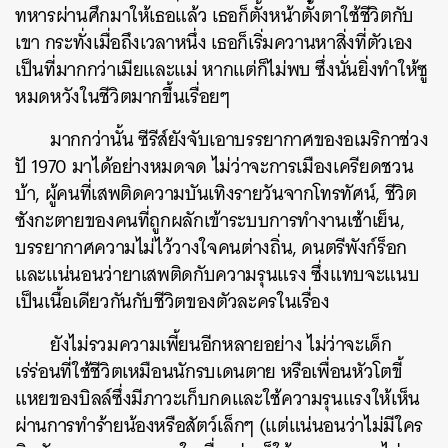
ทหารผ่านศึกมาให้เธอแล้ว เธอก็ตั้งหน้าตั้งตาใช้ชีวิตกับ
เขา กระทั่งเมื่อถึงเวลาหนึ่ง เธอก็เริ่มควานหาสิ่งที่ตัวเอง
เป็นที่มากกว่าเมียและแม่ หากแต่ก็ไม่พบ ซึ่งนั่นยิ่งทำให้ซู
หมดหวังในชีวิตมากขึ้นเรื่อยๆ
มากกว่านั้น ซีรีส์ยังจับเอาบรรยากาศของอเมริกาช่วง
ปั 1970 มาได้อย่างหมดจด ไม่ว่าจะการเมืองเครียดชวน
บ้า, ผู้คนที่เสพติดความบันเทิงรายวันจากโทรทัศน์, ชีวิต
ซังกะตายของคนที่ถูกผลักเข้าระบบการทำงานเช้าเย็น,
บรรยากาศความไม่ไว้วางใจคนต่างถิ่น, ดนตรีพังก์ร็อก
และแน่นอนว่ายาเสพติดกับความรุนแรง ซึ่งแทบจะแนบ
เป็นเนื้อเดียวกันกับชีวิตของตัวละครในเรื่อง
ยังไม่รวมความเพี้ยนอีกหลายอย่าง ไม่ว่าจะเด็ก
เร่ร่อนที่ใช้ชีวิตเหมือนนักรบเดนตาย หรือเพื่อนหัวโตขี้
แหยของบิลล์ซึ่งมีภาวะเก็บกดและใช้ความรุนแรงให้เห็น
ผ่านการทำร้ายน้องหรือสัตว์เล็กๆ (แต่แน่นอนว่าไม่มีใคร