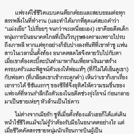
แฟรงค์ใช้ชีวิตแบบคนต๊อกต๋อยและสยบยอมต่อทุก
สรรพสิ่งในที่ทำงาน (และทำได้มากที่สุดแค่สบถคำว่า
“แม่งเอ๊ย” ไปเรื่อยๆ จนกว่าจะเหนื่อยเอง) เขาคืออดีตเด็ก
หนุ่มการบินอนาคตไกลที่เป็นวีรบุรุษสงครามเพราะไปรบ
ถึงเกาหลี หากแต่ทุกอย่างก็อับปางลงทันทีที่เขาทำซู แฟน
สาวในเวลานั้นตั้งท้อง อนาคตสดใสจึงหายวับไปกับตา
เมื่อเขาต้องตะบี้ตะบันทำมาหากินเพื่อหาเงินมาสร้าง
ครอบครัวและพิสูจน์ตัวเองให้พ่อแท้ๆ (ที่ก็ไม่ได้เอ็นดูเขา)
กับพ่อตา (ที่เกลียดเขาเข้ากระดูกดำ) เห็นว่าเขาก็เอาเรื่อง
เอาราวได้ ซีซันแรกๆ ของซีรีส์จึงอุทิศให้ความขมขื่นของ
แฟรงค์ที่หวนรำลึกถึงตัวเองในอดีตช่วงรุ่งโรจน์ ก่อนกลาย
มาเป็นชายเห่ยๆ หัวล้านเป็นไข่ดาว
ไม่ต่างจากเมียรัก ซูที่เมื่อตั้งท้องแล้วเธอก็ได้แต่เดิน
หน้าใช้ชีวิตแม้จะไม่รู้ว่าต้องรับมือในอนาคตอย่างไร แต่
เมื่อชีวิตคัดสรรชายหนุ่มนักเรียนการบินผู้เป็น