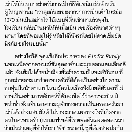
เล่าให้มันเหมาะสำหรับการเป็นซีรีส์แอนิเมชันสำหรับ
ผู้ใหญ่เท่านั้น “เราคุยกันเยอะมากว่าการเป็นเด็กในสมัย
1970 มันเป็นอย่างไร ไอ้แบบที่ตื่นเช้ามาแล้วพุ่งไป
โรงเรียน กลับบ้านมาให้ทันมื้อเย็น เจอเรื่องพินาศต่างๆ
นานา โดยที่พ่อแม่ไม่รู้ หรือไม่ก็นั่งรถโดยไม่คาดเข็มขัด
นิรภัย อะไรแบบนั้น”
อย่างไรก็ดี จุดแข็งอีกประการของ
F Is for Family
นอกเหนือจากอารมณ์ขันสุดดาร์กและมุขตลกแสนเสียดสี
แล้ว ยังเต็มไปด้วยน้ำเสียงยั่วล้อความเป็นอเมริกันชน ที่
ถูกหล่อหลอมมาว่าครอบครัวที่ดีต้องเป็นอย่างไร ความ
อบอุ่นมีหน้าตาแบบไหน ผู้คนในเรื่องจึงโบยตีตัวเองที่ไม่
อาจเป็นอย่างภาพลักษณ์ที่สังคมขีดไว้ว่าควรจะเป็น มิ
หนำซ้ำ ยังหยิบเอาความผุพังของความเป็นครอบครัวมา
เล่าได้อย่างแสบสันต์ ไม่ว่าจะบาดแผลทางใจที่เกิดจาก
คนในครอบครัว (แบบแฟรงค์ที่โทษพ่อตัวเองตลอดเวลา
ว่าเป็นสาเหตุที่ทำให้เขา ‘พัง’ ขนาดนี้, ซูที่ต้องสางปมกับ