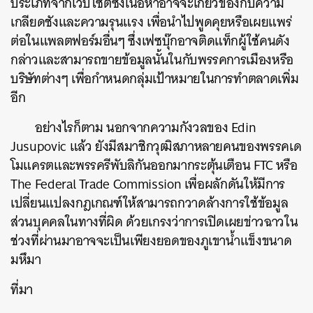
ประเภทจากเว็บไซต์ซึ่งเนื้อหาอาจจะเกี่ยวข้องกับความ
เกลียดชังและความรุนแรง เพื่อนำไปพูดคุยหรือเผยแพร่
ต่อในแพลตฟอร์มอื่นๆ ซึ่งเฟซบุ๊กอาจติดแท็กผู้ใช้คนดัง
กล่าวและสามารถขายข้อมูลนั้นในกับพรรคการเมืองหรือ
บริษัทต่างๆ เพื่อกำหนดกลุ่มเป้าหมายในการทำตลาดเพิ่ม
อีก
อย่างไรก็ตาม นอกจากความกังวลของ Edin
Jusupovic แล้ว ยังมีสมาชิกวุฒิสภาหลายคนของพรรคเด
โมแครตและพรรครีพับลิกันออกมากระตุ้นเตือน FTC หรือ
The Federal Trade Commission เพื่อผลักดันให้มีการ
เปลี่ยนแปลงกฎเกณฑ์ให้สามารถกวาดล้างการใช้ข้อมูล
ส่วนบุคคลในทางที่ผิด ด้วยเกรงว่าการเปิดเผยข่าวฉาวใน
ช่วงที่ผ่านมาอาจจะเป็นเพียงยอดของภูเขาน้ำแข็งขนาด
ค้นหา
มหึมา
SHARE
TWEET
LINE
EMAIL
ที่มา