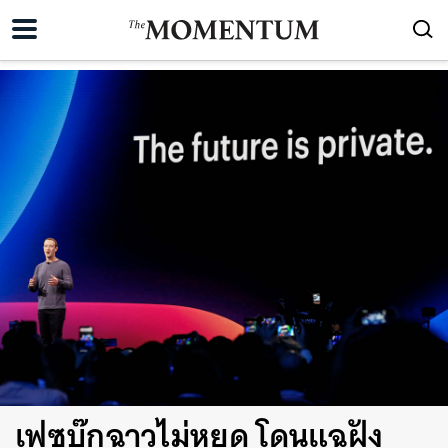
เฟซบุ๊กฉาวไม่หยุด โดนแฉฝัง