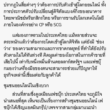
ปรากฏในสื่อต่างๆ ว่าต้องการปรับตัวเข้าสู่โลกออนไลน์ ทั้ง
การประกาศตัวปรับเปลี่ยนสู่ดิจิทัลแบงค์กิงของธนาคาร
ไทยพาณิชย์หรือกสิกรไทย หรือการขานรับโลกเทคโนโลยี
ภายในองค์กรอย่าง CP หรือ SCG
แต่มองภาพรวมในประเทศไทย แม้หลายส่วนจะ
ตระหนักแล้วว่าต้องกระโดดเข้าสู่โลกดิจิทัล แต่ยังมี ‘ช่อง
ว่าง’ ของความสามารถและการขาดกลยุทธ์ ที่ทำให้ยังปรับ
ตัวตามไม่ได้ทันท่วงที คิดมูลค่าของโอกาสในการค้าขายที่
เสียไปนี้ เท่ากับหนึ่งหมื่นล้านดอลลาร์สหรัฐฯ และเฟซบุ๊
ค้นหา
กมองว่าเครื่องมือของตนจะสามารถช่วยแก้ปัญหาให้
SHARE
TWEET
LINE
EMAIL
ธุรกิจเหล่านี้เชื่อมต่อกับลูกค้าได้
ชุมชนออนไลน์ในเชิงบวก
ส่วนที่สามซึ่งดูเหมือนเฟซบุ๊ก ประเทศไทย จะภูมิใจ
นำเสนอที่สุด เห็นจะเป็นเรื่องการสร้างชุมชนออนไลน์ เฟ
ซบุ๊กได้เชิญแอดมินกรุ๊ป/เพจจากสามกลุ่มมาแนะนำ