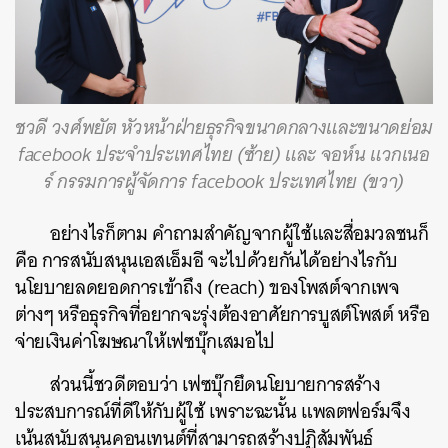
ชวดี วงศ์พยัต หัวหน้าฝ่ายธุรกิจขนาดกลางและขนาดย่อม
facebook ประจำประเทศไทย (ซ้าย) และ จอห์น แวกเนอ
ร์ กรรมการผู้จัดการ facebook ประเทศไทย (ขวา)
อย่างไรก็ตาม คำถามสำคัญจากผู้ใช้และสื่อมวลชนก็
คือ การสนับสนุนเอสเอ็มอี จะไปด้วยกันได้อย่างไรกับ
นโยบายลดยอดการเข้าถึง (reach) ของโพสต์จากเพจ
ต่างๆ หรือธุรกิจที่อยากจะรุ่งต้องอาศัยการบูสต์โพสต์ หรือ
จ่ายเงินค่าโฆษณาให้เฟซบุ๊กเสมอไป
ส่วนนี้ชวดีตอบว่า เฟซบุ๊กยึดนโยบายการสร้าง
ประสบการณ์ที่ดีให้กับผู้ใช้ เพราะฉะนั้น
แพลตฟอร์มจึง
เน้นสนับสนุนคอนเทนต์ที่สามารถสร้างปฏิสัมพันธ์