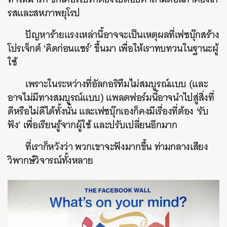
รสและสหภาพยุโรป
ปัญหาร้ายแรงเหล่านี้อาจจะเป็นเหตุผลที่เฟซบุ๊กสร้าง
โปรเจ็กต์ ‘คิดก่อนแชร์’ ขึ้นมา เพื่อให้เราทบทวนในฐานะผู้
ใช้
เพราะในระหว่างที่อัลกอริทึมไม่สมบูรณ์แบบ (และ
อาจไม่มีทางสมบูรณ์แบบ) แพลตฟอร์มนี้อาจนำไปสู่สิ่งที่
ดีหรือไม่ดีได้ทั้งนั้น และเฟซบุ๊กเองก็คงมีเรื่องที่ต้อง ‘รับ
ฟัง’ เพื่อเรียนรู้จากผู้ใช้ และปรับเปลี่ยนอีกมาก
ที่เราก็หวังว่า พวกเขาจะฟังมากขึ้น ท่ามกลางเสียง
วิพากษ์วิจารณ์ทั้งหลาย