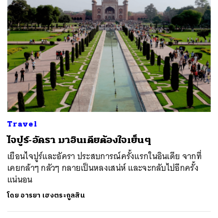
Travel
ไจปูร์-อัครา มาอินเดียต้องใจเย็นๆ
เยือนไจปูร์และอัครา ประสบการณ์ครั้งแรกในอินเดีย จากที่
เคยกล้าๆ กลัวๆ กลายเป็นหลงเสน่ห์ และจะกลับไปอีกครั้ง
แน่นอน
โดย
อารยา เฮงตระกูลสิน