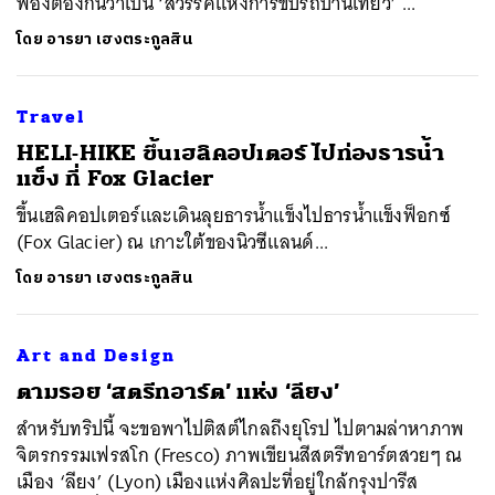
พ้องต้องกันว่าเป็น ‘สวรรค์แห่งการขับรถบ้านเที่ยว’ ...
โดย
อารยา เฮงตระกูลสิน
Travel
​HELI-HIKE ขึ้นเฮลิคอปเตอร์ ไปท่องธารน้ำ
แข็ง ที่ Fox Glacier
ขึ้นเฮลิคอปเตอร์และเดินลุยธารน้ำแข็งไปธารน้ำแข็งฟ็อกซ์
(Fox Glacier) ณ เกาะใต้ของนิวซีแลนด์...
โดย
อารยา เฮงตระกูลสิน
Art and Design
ตามรอย ‘สตรีทอาร์ต’ แห่ง ‘ลียง’
สำหรับทริปนี้ จะขอพาไปติสต์ไกลถึงยุโรป ไปตามล่าหาภาพ
จิตรกรรมเฟรสโก (Fresco) ภาพเขียนสีสตรีทอาร์ตสวยๆ ณ
เมือง ‘ลียง’ (Lyon) เมืองแห่งศิลปะที่อยู่ใกล้กรุงปารีส