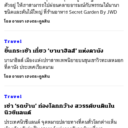
SHARE
TWEET
LINE
EMAIL
ตัวอยู่ ให้เราสามารถไปผ่อนคลายอารมณ์กับพรรณไม้นานา
ชนิดและต้นไม้ใหญ่ ที่ร้านอาหาร Secret Garden By JWD
โดย
อารยา เฮงตระกูลสิน
Travel
​ขึ้นกระเช้า เที่ยว ‘บานาฮิลส์’ แห่งดานัง
บานาฮิลส์ เมืองแห่งปราสาทเทพนิยายบนขุนเขาวิวทะเลหมอก
ที่ดานัง ประเทศเวียดนาม
โดย
อารยา เฮงตระกูลสิน
Travel
เช่า ‘รถบ้าน’ ท่องโลกกว้าง สวรรค์บนดินใน
นิวซีแลนด์
ประเทศนิวซีแลนด์ จุดหมายปลายทางที่คนทั่วโลกต่างเห็น