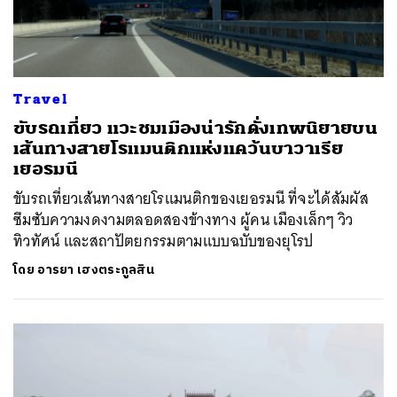
Travel
ขับรถเที่ยว แวะชมเมืองน่ารักดั่งเทพนิยายบน
เส้นทางสายโรแมนติกแห่งแคว้นบาวาเรีย
เยอรมนี
ขับรถเที่ยวเส้นทางสายโรแมนติกของเยอรมนี ที่จะได้สัมผัส
ซึมซับความงดงามตลอดสองข้างทาง ผู้คน เมืองเล็กๆ วิว
ทิวทัศน์ และสถาปัตยกรรมตามแบบฉบับของยุโรป
โดย
อารยา เฮงตระกูลสิน