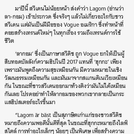
มาปีนี้ สวีเดนไม่น้อยหน้า ส่งคำว่า Lagom (อ่านว่า
ลา-กอม) เข้าประกวด ซึ่งจริงๆ แล้วไม่เกี่ยวอะไรกับชาว
สวีเดน แต่มันเป็นฝีมือของ Vogue อเมริกา ซึ่งทำหน้าที่
คอยสร้างเทรนด์ใหม่ๆ ในทุกเรื่อง รวมถึงเทรนด์การใช้
ชีวิต
‘ลากอม’ ซึ่งเป็นภาษาสวีดิช ถูก Vogue ยกให้เป็นผู้
สืบทอดบัลลังก์ความฮิปในปี 2017 แทนที่ ‘ฮุกกะ’ เพียง
เพราะมันพูดถึงความสุขเหมือนกัน มีความหมายในเชิง
วัฒนธรรมเหมือนกัน และมันมาจากสแกนดิเนเวียเหมือน
กัน ในขณะที่ชาวสวีเดนออกมาท้วงติงว่ามันไม่ได้เหมือน
กันเลย โปรดอย่าทำให้ลากอมของพวกเขากลายเป็นกระ
แสฮิปสเตอร์อะไรขึ้นมา
“Lagom är bäst เป็นสุภาษิตเก่าแก่ของชาวสวีดิช
หมายถึงความพอดีนั้นดีที่สุด ในขณะที่ฮุกกะหมายถึงไลฟ์
สไตล์ การทำอะไรเล็กๆ น้อยๆ เป็นพิเศษ เพื่อสร้างความ