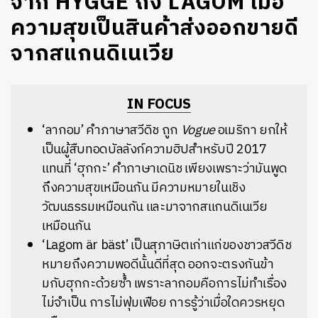
จาก HYGGE ถึง LAGOM เมื่อ
ความสุขเป็นสินค้าส่งออกขายดี
จากสแกนดิเนเวีย
IN FOCUS
‘ลากอม’ คำภาษาสวีดิช ถูก
Vogue
อเมริกา ยกให้
เป็นผู้สืบทอดบัลลังก์ความฮิปสำหรับปี 2017
แทนที่ ‘ฮุกกะ’ คำภาษาเดนิช เพียงเพราะว่ามันพูด
ถึงความสุขเหมือนกัน มีความหมายในเชิง
วัฒนธรรมเหมือนกัน และมาจากสแกนดิเนเวีย
เหมือนกัน
‘Lagom är bäst’ เป็นสุภาษิตเก่าแก่ของชาวสวีดิช
หมายถึงความพอดีนั้นดีที่สุด ออกจะตรงกันข้า
มกับฮุกกะด้วยซ้ำ เพราะลากอมคือการไม่ทำเรื่อง
ไม่จำเป็น การไม่ฟุ่มเฟือย การรู้ว่าเมื่อใดควรหยุด