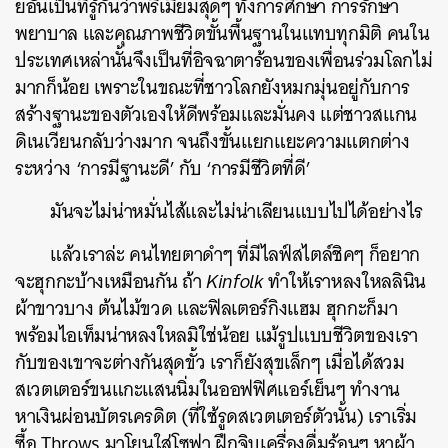
ยอันเป็นที่รู้กันว่าพรีเมียมสุดๆ ทั้งการศึกษา การรักษา
พยาบาล และคุณภาพชีวิตขั้นพื้นฐานในแทบทุกมิติ คนใน
ประเทศเหล่านั้นจึงเป็นที่อิจฉาตาร้อนของเพื่อนร่วมโลกไม่
มากก็น้อย เพราะในขณะที่ชาวโลกยังหมกมุ่นอยู่กับการ
สร้างฐานะของตัวเองให้ดีพร้อมและมั่นคง แต่ชาวสแกน
ดิเนเวียนกลับว่างมาก จนถึงขั้นแยกแยะความแตกต่าง
ระหว่าง ‘การมีฐานะดี’ กับ ‘การมีชีวิตที่ดี’
มันจะไม่น่าหมั่นไส้และไม่น่าเลียนแบบไปได้อย่างไร
แล้วเราล่ะ คนไทยตาดำๆ ที่มีไลฟ์สไตล์ชิคๆ ก็อยาก
จะฮุกกะบ้างเหมือนกัน ถ้า
Kinfolk
ทำให้เราหลงใหลลินิน
ผ้าขาวบาง ต้นไม้ขวด และฟิลเตอร์กิงแฮม ฮุกกะก็มา
พร้อมไอเท็มน่าหลงใหลมิใช่น้อย แม้รูปแบบชีวิตของเรา
กับของเขาจะต่างกันสุดขั้ว เราก็ยังสุขเล็กๆ เมื่อได้สวม
สเวตเตอร์ขนแกะแสนนิ่มในออฟฟิศแอร์เย็นๆ ทำงาน
หาเงินผ่อนบัตรเครดิต (ที่ใช้รูดสเวตเตอร์ตัวนั้น) เราเริ่ม
ซื้อ Throws มาโยนใส่โซฟา ฝึกจิบเครื่องดื่มร้อนๆ หาผ้า