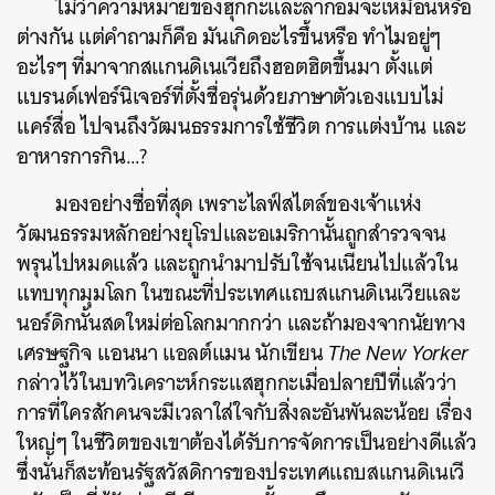
ไม่ว่าความหมายของฮุกกะและลากอมจะเหมือนหรือ
ต่างกัน แต่คำถามก็คือ มันเกิดอะไรขึ้นหรือ ทำไมอยู่ๆ
อะไรๆ ที่มาจากสแกนดิเนเวียถึงฮอตฮิตขึ้นมา ตั้งแต่
แบรนด์เฟอร์นิเจอร์ที่ตั้งชื่อรุ่นด้วยภาษาตัวเองแบบไม่
แคร์สื่อ ไปจนถึงวัฒนธรรมการใช้ชีวิต การแต่งบ้าน และ
อาหารการกิน…?
มองอย่างซื่อที่สุด เพราะไลฟ์สไตล์ของเจ้าแห่ง
วัฒนธรรมหลักอย่างยุโรปและอเมริกานั้นถูกสำรวจจน
พรุนไปหมดแล้ว และถูกนำมาปรับใช้จนเนียนไปแล้วใน
แทบทุกมุมโลก ในขณะที่ประเทศแถบสแกนดิเนเวียและ
นอร์ดิกนั้นสดใหม่ต่อโลกมากกว่า และถ้ามองจากนัยทาง
เศรษฐกิจ แอนนา แอลต์แมน นักเขียน
The New Yorker
กล่าวไว้ในบทวิเคราะห์กระแสฮุกกะเมื่อปลายปีที่แล้วว่า
การที่ใครสักคนจะมีเวลาใส่ใจกับสิ่งละอันพันละน้อย เรื่อง
ใหญ่ๆ ในชีวิตของเขาต้องได้รับการจัดการเป็นอย่างดีแล้ว
ซึ่งนั่นก็สะท้อนรัฐสวัสดิการของประเทศแถบสแกนดิเนเวี