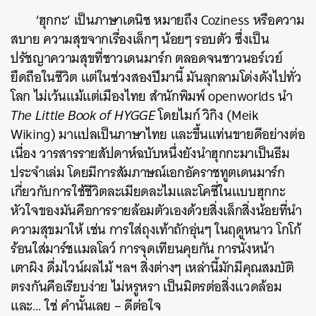
‘ฮุกกะ’ เป็นภาษาเดนิช หมายถึง Coziness หรือความ
สบาย ความสุขจากเรื่องเล็กๆ น้อยๆ รอบตัว ซึ่งเป็น
ปรัชญาความสุขที่ชาวเดนมาร์ก ตลอดจนชาวนอร์เวย์
ยึดถือในชีวิต แต่ในช่วงสองปีมานี้ มันลุกลามโด่งดังไปทั่ว
โลก ไม่เว้นแม้แต่เมืองไทย สำนักพิมพ์ openworlds นำ
The Little Book of HYGGE
โดยไมก์ วิกิง (Meik
Wiking) มาแปลเป็นภาษาไทย และขึ้นแท่นขายดีอย่างต่อ
เนื่อง วารสารรายสัปดาห์ฉบับหนึ่งยังนำฮุกกะมาเป็นธีม
ประจำเล่ม โดยมีการสัมภาษณ์เอกอัคราชทูตเดนมาร์ก
เกี่ยวกับการใช้ชีวิตละเมียดละไมและโคซี่ในแบบฮุกกะ
หัวใจของมันคือการรายล้อมตัวเองด้วยสิ่งเล็กสิ่งน้อยที่นำ
ความสุขมาให้ เช่น การใส่ถุงเท้าถักอุ่นๆ ในฤดูหนาว โกโก้
ร้อนใส่มาร์ชแมลโลว์ การจุดเทียนคุยกัน การนั่งหน้า
เตาผิง ดื่มไวน์ผลไม้ ฯลฯ สิ่งต่างๆ เหล่านี้มักมีคุณสมบัติ
ตรงกันคือเรียบง่าย ไม่หรูหรา เป็นมิตรต่อสิ่งแวดล้อม
และ… ใช่ คำนั้นเลย – ดีต่อใจ