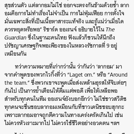
สุขส่วนตัว แต่ลากอมไม่ใช่ ออกจะตรงกันข้ามด้วยซ้ำ ลาก
อมคือการไม่ทำเรื่องไม่จำเป็น การไม่ฟุ่มเฟือย การตั้งใจ
มั่นเฉพาะสิ่งที่เป็นเนื้อหาสาระแท้จริง และรู้แน่ว่าเมื่อใด
ควรหยุดหรือพอ” ริชาร์ด ออเรนจ์ อธิบายไว้ใน
The
Guardian
ซึ่งในฐานะคนไทย ฟังแล้วก็ชวนให้นึกถึง
ปรัชญาเศรษฐกิจพอเพียงของในหลวงรัชกาลที่ 9 อยู่
เหมือนกัน
ทว่าความหมายที่เก่ากว่านั้น ว่ากันว่า ‘ลากอม’ มา
จากคำพูดของพวกไวกิ้งที่ว่า “Laget om.” หรือ “Around
the team.” ซึ่งพวกเขาจะพูดเมื่อส่งเหล้ามธุรสให้จิบต่อๆ
กันไป เป็นการย้ำเตือนให้ดื่มแต่พอดี เพื่อให้เหลือพอ
สำหรับทุกคนในทีม ออเรนจ์ยังบอกอีกว่า ไม่ใช่ชาวสวีดิช
ทุกคนจะชื่นชอบลากอมเหมือนกับที่ชาวเดนิชชอบฮุกกะ
ค้นหา
เพราะลากอมอาจถูกตีความในทางเคร่งครัดเกินไป เช่น
ไม่ควรหัวเราะมากไป ไม่ควรใช้ชีวิตอย่างอวดตน ฯลฯ
SHARE
TWEET
LINE
EMAIL