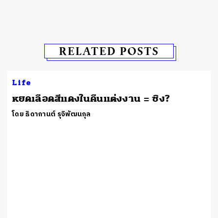
RELATED POSTS
Life
หยดเลือดสีแดงในคืนแต่งงาน = ซิง?
โดย ธิดากานต์ รุจิพัฒนกุล