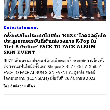
ค้นหา
SHARE
TWEET
LINE
EMAIL
Entertainment
ครั้งแรกในประเทศไทยกับ ‘RIIZE’ ไอดอลผู้เปิด
ประตูเจเนอเรชันที่ห้าแห่งวงการ K-Pop ใน
‘Get A Guitar’ FACE TO FACE ALBUM
SIGN EVENT
RIIZE เดินทางมาประเทศไทยเพื่อตอกย้ำกระแสความโด่งดัง
ด้วยงานแฟนไซน์ครั้งแรก Shopee X RIIZE 'Get A Guitar'
FACE TO FACE ALBUM SIGN EVENT ณ สุราลัยฮอลล์
ไอคอนสยาม (ICONSIAM) เมื่อวันที่ 26 กันยายน 2023
โดย
อัยย์ลดา แซ่โค้ว