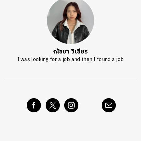
ณัชชา วิเชียร
I was looking for a job and then I found a job