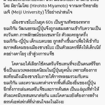
โตะ มิยาโมโตะ (Hirohito Miyamoto) จากมหาวิทยาลัย
เมจิ (Meiji University) ไว้อย่างน่าสนใจ
เมืองซาเซโบะในยุค 60s เป็นฐานทัพของทหาร
อเมริกัน วัฒนธรรมญี่ปุ่นจึงถูกผสมผสานเข้ากับความเป็น
ตะวันตก ภาพลักษณ์ของเซนทาโร ตัวละครลูกครึ่ง
อเมริกัน-ญี่ปุ่น เด็กแบดบอย ถูกสร้างขึ้นมาเพื่อให้เข้ากับ
สภาพสังคมของเมืองซาเซโบะ เป็นตัวละครที่ดึงให้เด็กเนิร์
ดอย่างคาโอรุ เข้าสู่วงการแจ๊ซ
โคดามะได้เลือกใช้ดนตรีแจ๊ซแทนที่จะเป็นดนตรีร็อก
ซึ่งเป็นแนวเพลงยอดนิยมในญี่ปุ่นยุคนั้น เพราะต้องการ
สะท้อนถึงเมืองซาเซโบภายใต้การหลอมรวมกับคน
อเมริกัน และความแตกต่างจากพื้นที่เมืองอื่นของญี่ปุ่น
อีกทั้งการเล่นดนตรีแจ๊ซและการด้นสด เป็นแง่มุมที่ทำให้
ตัวละครมีบทสนทนาต่อกัน และโคดามะยังต้องการสร้าง
สรรค์เอฟเฟกต์ที่น่าสนใจลงในมังงะ