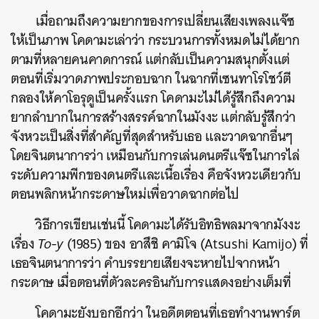
เมื่อถามถึงความยากของการเปลี่ยนเสียงเพลงแจ๊ซ
ให้เป็นภาพ โคดามะเล่าว่า กระบวนการทั้งหมดไม่ได้ยาก
ตามที่หลายคนคาดการณ์ แต่กลับเป็นความสนุกตั้งแต่
ค้นหา
ตอนที่เริ่มวาดภาพประกอบฉาก ในฉากที่เซนทาโรโชว์ตี
กลองให้คาโอรุดูเป็นครั้งแรก โคดามะไม่ได้รู้สึกถึงความ
SHARE
TWEET
LINE
EMAIL
ยากลำบากในการสร้างสรรค์ฉากในมังงะ แต่กลับรู้สึกว่า
จังหวะเป็นสิ่งที่สำคัญที่สุดสำหรับเธอ และวาดฉากอื่นๆ
โดยจินตนาการว่า เหมือนกับการเล่นดนตรีแจ๊ซในการไล่
ระดับความพีกของดนตรีและเนื้อเรื่อง คือจังหวะเดียวกับ
ตอนพลิกหน้ากระดาษใหม่เพื่อวาดฉากต่อไป
วิธีการเขียนเช่นนี้ โคดามะได้รับอิทธิพลมาจากมังงะ
เรื่อง
To-y
(1985) ของ อาสึชิ คามิโจ (Atsushi Kamijo) ที่
เธอจินตนาการว่า คำบรรยายเสียงจะหายไปจากหน้า
กระดาษ เมื่อตอนที่ตัวละครอินกับการแสดงอย่างเต็มที่
โคดามะยังบอกอีกว่า ในอดีตตอนที่เธอทำงานพาร์ต