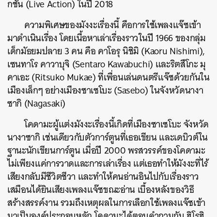
กชัน (Live Action) ในปี 2018
ความพิเศษของมังงะเรื่องนี้ คือการใช้เพลงแจ๊ซเข้า
มาดำเนินเรื่อง โดยเนื้อหาเล่าเรื่องราวในปี 1966 ของกลุ่ม
เด็กมัธยมปลาย 3 คน คือ คาโอรุ นิชิมิ (Kaoru Nishimi),
เซนทาโร คาวาบุจิ (Sentaro Kawabuchi) และริตสึโกะ มุ
คาเอะ (Ritsuko Mukae) ที่เพื่อนเล่นดนตรีแจ๊ซด้วยกันใน
เมืองเล็กๆ อย่างเมืองซาเซโบะ (Sasebo) ในจังหวัดนางา
ซากิ (Nagasaki)
โคดามะผู้แต่งมังงะเรื่องนี้เกิดที่เมืองซาเซโบะ จังหวัด
นางาซากิ เช่นเดียวกับตัวการ์ตูนที่เธอเขียน และเดบิวต์ใน
ฐานะนักเขียนการ์ตูน เมื่อปี 2000 พรสวรรค์ของโคดามะ
ไม่เพียงแค่การวาดและการเล่าเรื่อง แต่เธอทำให้มังงะที่ไร้
เสียงกลับมีชีวิตชีวา และทำให้คนอ่านอินไปกับเรื่องราว
เสมือนได้ยินเสียงเพลงแจ๊ซขณะอ่าน เบื้องหลังของวิธี
สร้างสรรค์งาน รวมถึงเหตุผลในการเลือกใช้เพลงแจ๊ซเข้า
มาเป็นองค์ประกอบหลัก โคดามะได้ตอบคำถามกับ ฮิโรฮิ