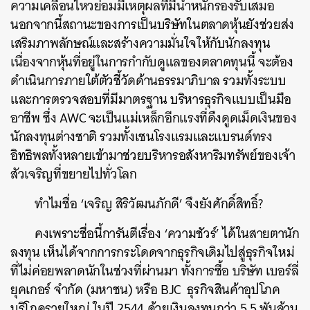
ความเคลื่อนไหวย่อมมีเหตุผลที่มีน้ำหนักรองรับเสมอ
นอกจากนี้สถานะของการเป็นบริษัทในตลาดหุ้นยังช่วยส่ง
เสริมภาพลักษณ์และสร้างความมั่นใจให้กับนักลงทุน
เนื่องจากหุ้นที่อยู่ในการกำกับดูแลของตลาดทุนนี้ จะต้อง
ดำเนินการภายใต้ตัวชี้วัดด้านธรรมาภิบาล รวมทั้งระบบ
และการตรวจสอบที่มีมาตรฐาน บริหารธุรกิจแบบเป็นมือ
อาชีพ ซึ่ง AWC จะเป็นแม่เหล็กอีกแรงที่ดึงดูดเม็ดเงินของ
นักลงทุนต่างชาติ รวมทั้งเชนโรงแรมและแบรนด์ทรง
อิทธิพลทั้งหลายเข้ามาช่วยบริหารอสังหาริมทรัพย์ของเจ้า
สัวเจริญที่ขยายไปทั่วโลก
ทำไมชื่อ ‘เจริญ สิริวัฒนภักดี’ จึงยังศักดิ์สิทธิ์?
คงเพราะชื่อนี้การันตีเรื่อง ‘ความชัวร์’ ได้ในสายตานัก
ลงทุน เห็นได้จากการกระโดดจากธุรกิจเดิมไปสู่ธุรกิจใหม่
ที่ไม่ค่อยพลาดนักในช่วงที่ผ่านมา ทั้งการซื้อ
บ
ริษัท เบอร์ลี่
ยุคเกอร์ จำกัด (มหาชน) ห
รือ BJC ธุรกิจสินค้าอุปโภค
บริโภครายใหญ่ ในปี 2544 ด้วยเงินลงทุนกว่า 5.5 พันล้าน