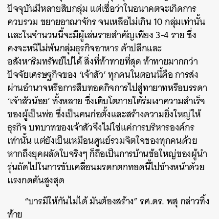
ปัจจุบันมีหลายสิบกลุ่ม แต่เชื่อว่าในอนาคตจะเกิดการ
ควบรวม ขยายอาณาจักร จนเหลือไม่เกิน 10 กลุ่มเท่านั้น
และในจำนวนนี้จะมีผู้เล่นรายสำคัญเพียง 3-4 ราย ซึ่ง
คงจะหนีไม่พ้นกลุ่มธุรกิจอาหาร ค้าปลีกและ
อสังหาริมทรัพย์ไปได้ สิ่งที่ท้าทายที่สุด ท้าทายมากกว่า
ปัจจัยเศรษฐกิจของ ‘เจ้าสัว’ ทุกคนในตอนนี้คือ การส่ง
ผ่านอำนาจหรือการสืบทอดกิจการไปสู่ทายาทหรือบรรดา
‘เจ้าสัวน้อย’ ทั้งหลาย ซึ่งเติบโตภายใต้ร่มเงาความสำเร็จ
ของผู้เป็นพ่อ ซึ่งเป็นคนก่อตั้งและสร้างความยิ่งใหญ่ให้
ธุรกิจ บทบาทของเจ้าสัวจึงไม่ใช่แค่การบริหารองค์กร
เท่านั้น แต่ยังเป็นเหมือนศูนย์รวมจิตใจของทุกคนด้วย
หากถึงยุคผลัดใบจริงๆ ก็ถือเป็นการบ้านข้อใหญ่ของผู้นำ
รุ่นถัดไปในการขับเคลื่อนมรดกตกทอดนี้ไปข้างหน้าด้วย
แรงกดดันสูงสุด
“บารมีให้กันไม่ได้ มันต้องสร้าง” รศ.ดร. พสุ กล่าวทิ้ง
ท้าย