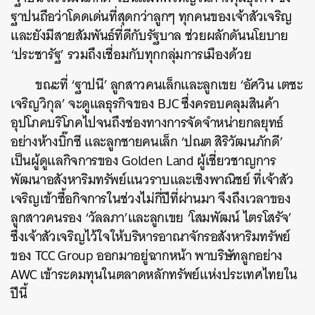
ฐาปนถือว่าโดดเด่นที่สุดกว่าลูกๆ ทุกคนของเจ้าสัวเจริญ
และยังมีสายสัมพันธ์ที่ดีกับรัฐบาล ช่วยผลักดันนโยบาย
‘ประชารัฐ’ รวมถึงเชื่อมกับทุกกลุ่มการเมืองด้วย
ขณะที่ ‘ฐาปนี’ ลูกสาวคนเล็กและลูกเขย ‘อัศวิน เตชะ
เจริญวิกุล’ จะดูแลธุรกิจของ BJC ซึ่งครอบคลุมสินค้า
อุปโภคบริโภคไปจนถึงช่องทางการจัดจำหน่ายกลยุทธ์
อย่างห้างบิ๊กซี และลูกชายคนเล็ก ‘ปณต สิริวัฒนภักดี’
เป็นผู้ดูแลกิจการของ Golden Land ผู้เชี่ยวชาญการ
พัฒนาอสังหาริมทรัพย์แนวราบและเชิงพาณิชย์ ที่เจ้าสัว
เจริญเข้าซื้อกิจการในช่วงไม่กี่ปีที่ผ่านมา จึงถึงเวลาของ
ลูกสาวคนรอง ‘วัลลภา’และลูกเขย ‘โสมพัฒน์ ไตรโสรัจ’
ซึ่งเจ้าสัวเจริญไว้ใจให้บริหารอาณาจักรอสังหาริมทรัพย์
ของ TCC Group ออกมาอยู่ฉากหน้า พาบริษัทลูกอย่าง
AWC เข้าระดมทุนในตลาดหลักทรัพย์แห่งประเทศไทยใน
ปีนี้