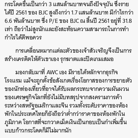
กระโดดขึ้นเป็นกว่า 3 แสนล้านบาทจนถึงปัจจุบัน ซึ่งราย
ได้ปี 2561 ของ BJC สูงถึงกว่า 1.7 แสนล้านบาท มีกำไรกว่า
6.6 พันล้านบาท ซึ่ง P/E ของ BJC ณ สิ้นปี 2561 อยู่ที่ 31.8
เท่า ถือว่าไม่สูงนักและยังสะท้อนความสามารถในการทำ
กำไรได้ดีพอควร
การเคลื่อนหมากแต่ละตัวของเจ้าสัวเจริญจึงเป็นการ
สร้างเครดิตให้ตัวเขาเอง
รุกฆาตและปิดเกมเสมอ
มองกลับมาที่ AWC เอง มีรายได้หลักจากธุรกิจ
โรงแรม แม้จะถูกตั้งข้อสังเกตเรื่องโอกาสของการขยายตัว
ของนักท่องเที่ยวที่อาจได้รับผลกระทบจากความผันผวน
ของเศรษฐกิจโลกที่ยังไม่มีบทสรุปจากสงครามการค้า
ระหว่างสหรัฐอเมริกาและจีน รวมทั้งระดับราคาของห้อง
พักในประเทศไทยก็ยังถือว่าต่ำกว่าราคาของห้องพักใน
ภูมิภาค โอกาสที่จะกวาดเม็ดเงินเป็นกอบเป็นกำเพิ่มขึ้น
แบบก้าวกระโดดก็มีไม่มากนัก