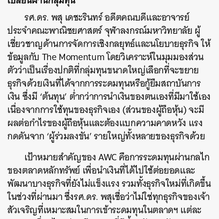
เปลี่ยนผ่านกลุ่มทุน
รศ.ดร. พสุ เดชะรินทร์ อดีตคณบดีและอาจารย์
ประจำคณะพาณิชยศาสตร์ จุฬาลงกรณ์มหาวิทยาลัย ผู้
เชี่ยวชาญด้านการจัดการเชิงกลยุทธ์และนโยบายธุรกิจ ให้
ข้อมูลกับ The Momentum โดยวิเคราะห์ในมุมมองส่วน
ตัวว่าเป็นเรื่องปกติที่กลุ่มทุนขนาดใหญ่เลือกที่จะขยาย
ธุรกิจด้วยเงินที่ได้จากการระดมทุนหรือกู้ยืมสถาบันการ
เงิน ซึ่งมี ‘ต้นทุน’ ต่ำกว่าการนำเงินของตนเองที่มีมาใช้เอง
เนื่องจากการใช้ทุนของธุรกิจเอง (ส่วนของผู้ถือหุ้น) จะมี
ผลต่อกำไรของผู้ถือหุ้นและต้องแบกความคาดหวัง แรง
กดดันจาก ‘ผู้ร่วมลงขัน’ รายใหญ่ทั้งหลายของธุรกิจด้วย
เป้าหมายสำคัญของ AWC คือการระดมทุนผ่านกลไก
ของตลาดหลักทรัพย์ เพื่อนำเงินที่ได้ไปใช้ต่อยอดและ
พัฒนาบางธุรกิจที่ยังไม่แข็งแรง รวมทั้งธุรกิจใหม่ที่เกิดขึ้น
ในช่วงที่ผ่านมา ซึ่งรศ.ดร. พสุเชื่อว่าไม่ใช่ทุกธุรกิจของเจ้า
สัวเจริญที่เหมาะสมในการเข้าระดมทุนในตลาดฯ แต่ละ