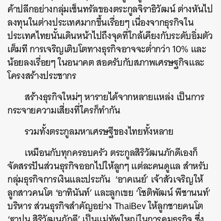
ค้าปลีกอย่างกลุ่มเซ็นทรัลของตระกูลจิราธิวัฒน์ ต่างหันไป
ลงทุนในต่างประเทศมากขึ้นเรื่อยๆ เนื่องจากธุรกิจใน
ประเทศไทยนั้นเดินหน้าไปถึงจุดที่ใกล้เคียงกับระดับอิ่มตัว
เต็มที การเจริญเติบโตทางธุรกิจอาจจะต่ำกว่า 10% และ
น้อยลงเรื่อยๆ ในอนาคต สอดรับกับสภาพเศรษฐกิจและ
โครงสร้างประชากร
สร้างธุรกิจใหม่ๆ หารายได้จากหลายแหล่ง เป็นการ
กระจายความเสี่ยงที่ใครก็ทำกัน
รวมทั้งตระกูลมหาเศรษฐีของไทยทั้งหลาย
เหมือนกับทุกครอบครัว ตระกูลสิริวัฒนภักดีเองก็
จัดสรรปันส่วนธุรกิจออกไปให้ลูกๆ แต่ละคนดูแล สำหรับ
กลุ่มธุรกิจการเงินและประกัน ‘อาคเนย์’ เจ้าสัวเจริญให้
ลูกสาวคนโต ‘อาทินันท์’ และลูกเขย ‘โชติพัฒน์ พีชานนท์’
บริหาร ส่วนธุรกิจสำคัญอย่าง ThaiBev ให้ลูกชายคนโต
‘ฐาปน สิริวัฒนภักดี’ เป็นแม่ทัพใหญ่ในการคุมธุรกิจ ซึ่ง