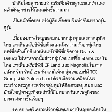
นำทีมโดยลูกชายเก่ง เสริมทีมด้วยลูกเขยแกร่ง และ
ผลักดันลูกสาวให้โดดเด่นขึ้นตามมา
เป็นหลักที่ครอบครัวผู้สืบเชื้อสายจีนทำกันมาจากรุ่น
สู่รุ่น
เมื่อมองภาพใหญ่ของบทบาทกลุ่มทุนและภาคธุรกิจ
ไทย เราเห็นเครือซีพีซื้อห้างแมคโคร ตามด้วยกลุ่มไทย
เบฟซื้อห้างบิ๊กซี เราเห็นเครือซีพีซื้อกิจการ Dean &
Deluca ไม่นานจากนั้นข่าวกลุ่มไทยเบฟซื้อ Starbucks ใน
ไทย เราเห็นเครือซีพีมี CP Land และ Magnolia ในภาค
อสังหาริมทรัพย์ เช่นกัน เราก็เห็นกลุ่มไทยเบฟมี TCC
Group และ Golden Land ด้วย มีความเคลื่อนไหว
ระหว่างตระกูล ระหว่างกลุ่มทุนให้ติดตามอยู่เสมอ และ
ยักษ์ใหญ่ทางธุรกิจเหล่านี้ก็มีบทบาทกับเศรษฐกิจของ
ประเทศมากขึ้นเรื่อยๆ
รศ.ดร. พสุวิเคราะห์ว่ากลุ่มทุนขนาดใหญ่ของไทยใน