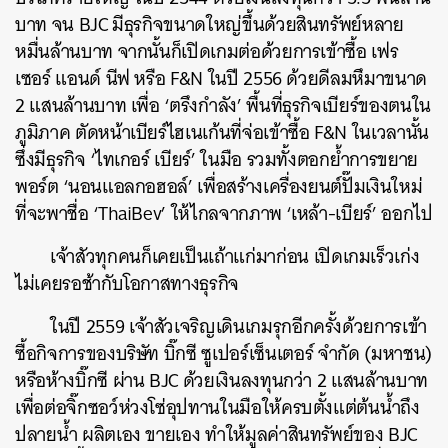
บาท จน BJC มีธุรกิจขนาดใหญ่ขึ้นด้วยสินทรัพย์หลาย
ค้นหา
หมื่นล้านบาท จากนั้นก็เปิดเกมต่อด้วยการเข้าซื้อ เฟร
SHARE
TWEET
LINE
EMAIL
เซอร์ แอนด์ นีฟ หรือ F&N ในปี 2556 ด้วยดีลมหึมาขนาด
2 แสนล้านบาท เพื่อ ‘ตรึงกำลัง’ พื้นที่ธุรกิจเบียร์ของตนใน
ภูมิภาค ตัดหน้าเบียร์ไฮเนเก้นที่จ่อเข้าซื้อ F&N ในเวลานั้น
ซึ่งมีธุรกิจ ‘ไทเกอร์ เบียร์’ ในมือ รวมทั้งตอกย้ำการขยาย
พอร์ต ‘นอนแอลกอฮอล์’ เพื่อสร้างเครื่องยนต์ปั๊มเงินใหม่
ที่จะพาชื่อ ‘ThaiBev’ ให้ไกลจากภาพ ‘เหล้า-เบียร์’ ออกไป
เจ้าสัวทุกคนก็เคยเป็นเถ้าแก่มาก่อน
เปิดเกมเร็วเก่ง
ไม่เคยรอช้ากับโอกาสทางธุรกิจ
ในปี 2559 เจ้าสัวเจริญเดินเกมรุกอีกครั้งด้วยการเข้า
ซื้อกิจการข
องบริษัท บิ๊กซี ซูเปอร์เซ็นเตอร์ จำกัด (มหาชน)
หรือห้างบิ๊กซี ผ่าน BJC ด้วยเงินลงทุนกว่า 2 แสนล้านบาท
เพื่อต่อจิ๊กซอว์ห่วงโซ่อุปทานในมือให้ครบตั้งแต่ต้นน้ำถึง
ปลายน้ำ ผลิตเอง ขายเอง ทำให้มูลค่าสินทรัพย์ของ BJC