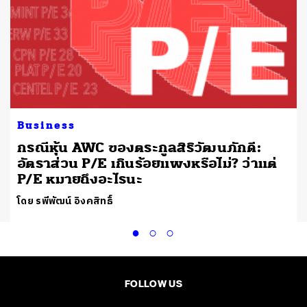
Business
ล
กรณีหุ้น AWC ของตระกูลสิริวัฒนภักดี:
อัตราส่วน P/E เกินร้อยแพงหรือไม่? ว่าแต่
P/E หมายถึงอะไรนะ
โดย รพีพัฒน์ อิงคสิทธิ์
FOLLOW US