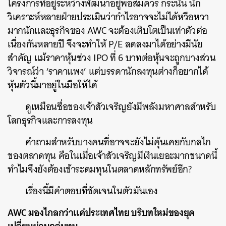
โครงการที่อยู่ระหว่างพัฒนาอยู่พอสมควร กระนั้น นัก
วิเคราะห์หลายฝ่ายประเมินว่ากำไรอาจจะไม่ได้หวือหวา
มากนักและธุรกิจของ AWC จะต้องเติบโตเป็นเท่าตัวต่อ
เนื่องกันหลายปี จึงจะทำให้ P/E ลดลงมาได้อย่างมีนัย
สำคัญ แม้ราคาหุ้นช่วง IPO ที่ 6 บาทต่อหุ้นจะถูกบางส่วน
วิจารณ์ว่า ‘ราคาแพง’ แต่บรรดานักลงทุนต่างก็อยากได้
หุ้นตัวนี้มาอยู่ในมือให้ได้
ดูเหมือนชื่อของเจ้าสัวเจริญยังมีพลังมหาศาลสำหรับ
โลกธุรกิจและการลงทุน
คำถามสำหรับบางคนที่อาจจะยังไม่คุ้นเคยกับกลไก
ของตลาดทุน คือในเมื่อเจ้าสัวเจริญมีเงินเยอะมากขนาดนี้
ทำไมจึงยังต้องเข้าระดมทุนในตลาดหลักทรัพย์อีก?
เรื่องนี้มีคำตอบที่ชัดเจนในตัวมันเอง
AWC มองไกลกว่าแค่ประเทศไทย บริบทใหม่ของยุค