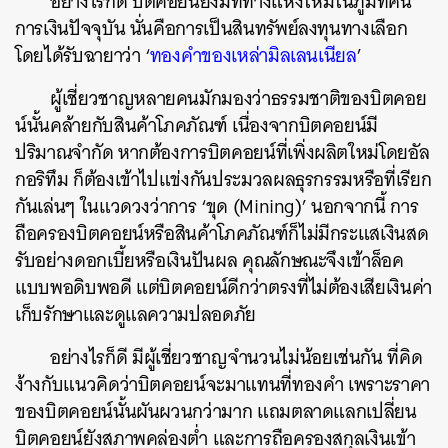
อย่างไรก็ดี บิตคอยน์ยังมีที่ทางแห่งใหม่ในภูมิทัศน์
การเงินปัจจุบัน นั่นคือการเป็นสินทรัพย์ลงทุนทางเลือก
โดยได้รับฉายาว่า ‘
ทองคำของเหล่ามิลเลนเนียล
’
ผู้เชี่ยวชาญหลายคนมักมองว่าธรรมชาติของบิตคอย
น์นั้นคล้ายกับสินค้าโภคภัณฑ์ เนื่องจากบิตคอยน์มี
ปริมาณจำกัด หากต้องการบิตคอยน์ที่เพิ่งผลิตใหม่โดยอัล
กอริทึม ก็ต้องเข้าไปแข่งกันประมวลผลธุรกรรมหรือที่เรียก
กันเล่นๆ ในแวดวงว่าการ ‘ขุด (Mining)’ นอกจากนี้ การ
ถือครองบิตคอยน์หรือสินค้าโภคภัณฑ์ก็ไม่มีกระแสเงินสด
รับอย่างดอกเบี้ยหรือเงินปันผล คุณลักษณะจึงเข้าล็อค
แบบพอดิบพอดี แต่บิตคอยน์ดีกว่าตรงที่ไม่ต้องเสียเงินค่า
เก็บรักษาและดูแลความปลอดภัย
อย่างไรก็ดี มีผู้เชี่ยวชาญจำนวนไม่น้อยเช่นกัน ที่คิด
ง้างกับแนวคิดว่าบิตคอยน์จะมาแทนที่ทองคำ เพราะราคา
ของบิตคอยน์นั้นผันผวนกว่ามาก แถมตลาดแลกเปลี่ยน
บิตคอยน์ยังสภาพคล่องต่ำ และการถือครองสกุลเงินเข้า