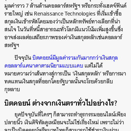
มูลค่าราว 7 ล้านล้านดอลลาร์สหรัฐฯ หรือกระทั่งเฮดจ์ฟันด์
รายใหญ่ เช่น Renaissance Technologies ที่เริ่มเข้าซื้อ
สกุลเงินเข้ารหัสโดยมองว่าเป็นหลักทรัพย์ทางเลือกที่น่า
สนใจ ในวันที่หนี้สาธารณะทั่วโลกมีแนวโน้มเพิ่มสูงขึ้นซึ่ง
อาจส่งผลต่อเสถียรภาพของค่าเงินสกุลหลักเช่นดอลลาร์
สหรัฐฯ
ปัจจุบัน
บิตคอยน์มีมูลค่ารวมกันมากกว่าเงินสกุล
ดอลลาร์แคนาดาตามนิยามแบบแคบ
แต่ไม่ได้
หมายความว่าเส้นทางสู่การเป็น ‘เงินสกุลหลัก’ หรือการมา
ทดแทนเงินสกุลที่ออกโดยรัฐบาลนั้นจะโรยด้วยกลีบ
กุหลาบ
บิตคอยน์ ต่างจากเงินตราทั่วไปอย่างไร?
ยุคปัจจุบันที่ใครๆ ก็สามารถทำธุรกรรมออนไลน์เพียง
ปลายนิ้ว เงินดิจิทัลดูเหมือนจะไม่ใช่เรื่องใหม่ เพราะไม่ว่า
จะเป็นบิตคอยน์หรือบาทไทยก็สามารถใช้ชำระเงินผ่าน