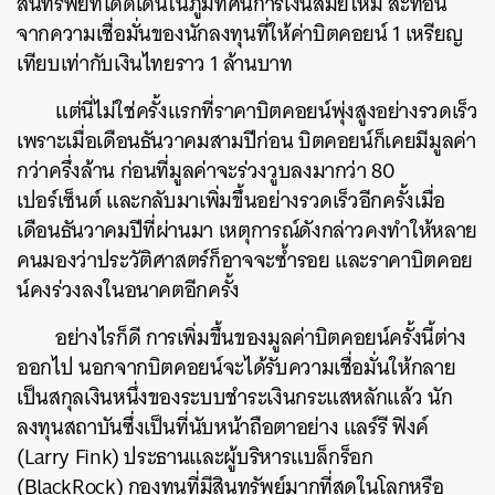
สินทรัพย์ที่โดดเด่นในภูมิทัศน์การเงินสมัยใหม่ สะท้อน
จากความเชื่อมั่นของนักลงทุนที่ให้ค่าบิตคอยน์ 1 เหรียญ
เทียบเท่ากับเงินไทยราว 1 ล้านบาท
แต่นี่ไม่ใช่ครั้งแรกที่ราคาบิตคอยน์พุ่งสูงอย่างรวดเร็ว
เพราะเมื่อเดือนธันวาคมสามปีก่อน บิตคอยน์ก็เคยมีมูลค่า
กว่าครึ่งล้าน ก่อนที่มูลค่าจะร่วงวูบลงมากว่า 80
เปอร์เซ็นต์ และกลับมาเพิ่มขึ้นอย่างรวดเร็วอีกครั้งเมื่อ
เดือนธันวาคมปีที่ผ่านมา เหตุการณ์ดังกล่าวคงทำให้หลาย
คนมองว่าประวัติศาสตร์ก็อาจจะซ้ำรอย และราคาบิตคอย
น์คงร่วงลงในอนาคตอีกครั้ง
อย่างไรก็ดี การเพิ่มขึ้นของมูลค่าบิตคอยน์ครั้งนี้ต่าง
ออกไป นอกจากบิตคอยน์จะได้รับความเชื่อมั่นให้กลาย
เป็นสกุลเงินหนึ่งของระบบชำระเงินกระแสหลักแล้ว นัก
ลงทุนสถาบันซึ่งเป็นที่นับหน้าถือตาอย่าง แลร์รี ฟิงค์
(Larry Fink) ประธานและผู้บริหารแบล็กร็อก
(BlackRock) กองทุนที่มีสินทรัพย์มากที่สุดในโลกหรือ