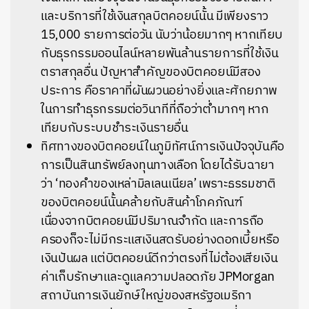
และบริการที่ใช้เงินสกุลบิตคอยน์นั้น มีเพียงราว
15,000 รายการต่อวัน นับว่าน้อยมากๆ หากเทียบ
กับธุรกรรมออนไลน์หลายพันล้านรายการที่ใช้เงิน
ตราสกุลอื่น ปัญหาสำคัญของบิตคอยน์มีสอง
ประการ คือราคาที่ผันผวนอย่างยิ่งและศักยภาพ
ในการทำธุรกรรมต่อวินาทีที่ถือว่าต่ำมากๆ หาก
เทียบกับระบบชำระเงินรายอื่น
ทิศทางของบิตคอยน์ในภูมิทัศน์การเงินปัจจุบันคือ
การเป็นสินทรัพย์ลงทุนทางเลือก โดยได้รับฉายา
ว่า ‘ทองคำของเหล่ามิลเลนเนียล’ เพราะธรรมชาติ
ของบิตคอยน์นั้นคล้ายกับสินค้าโภคภัณฑ์
เนื่องจากบิตคอยน์มีปริมาณจำกัด และการถือ
ครองก็จะไม่มีกระแสเงินสดรับอย่างดอกเบี้ยหรือ
เงินปันผล แต่บิตคอยน์ดีกว่าตรงที่ไม่ต้องเสียเงิน
ค่าเก็บรักษาและดูแลความปลอดภัย JPMorgan
สถาบันการเงินยักษ์ใหญ่ของสหรัฐอเมริกา