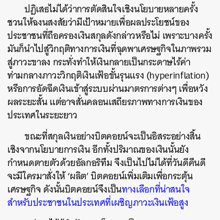
ปฏิเสธไม่ได้ว่าการตัดสินใจเชิงนโยบายหลายครั้ง
ชวนให้ฉงนสงสัยว่ามีเป้าหมายเพื่อผลประโยชน์ของ
ประชาชนที่ถือครองเงินสกุลดังกล่าวหรือไม่ เพราะบางครั้ง
มันก็นำไปสู่วิกฤติทางการเงินที่ฉุดพาเศรษฐกิจในภาพรวม
สู่ภาวะขาลง กระทั่งทำให้เงินกลายเป็นกระดาษไร้ค่า
ท่ามกลางภาวะวิกฤติเงินเฟ้อขั้นรุนแรง (hyperinflation)
หรือการอัดฉีดเงินเข้าสู่ระบบผ่านมาตรการต่างๆ เพื่อหวัง
ผลระยะสั้น แต่อาจสั่นคลอนเสถียรภาพทางการเงินของ
ประเทศในระยะยาว
ขณะที่สกุลเงินอย่างบิตคอยน์จะเป็นอิสระอย่างสิ้น
เชิงจากนโยบายการเงิน อีกทั้งปริมาณของเงินนั้นยัง
ค้นหา
กำหนดตายตัวด้วยอัลกอริทึม จึงเป็นไปไม่ได้ที่วันดีคืนดี
SHARE
TWEET
LINE
EMAIL
จะมีใครมาสั่งให้ ‘ผลิต’ บิตคอยน์เพิ่มเติมเพื่อกระตุ้น
เศรษฐกิจ ดังนั้นบิตคอยน์จึงเป็น
ทางเลือกที่น่าสนใจ
สำหรับประชาชนในประเทศที่เผชิญภาวะเงินเฟ้อสูง