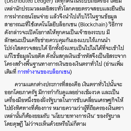
(Distributed Ledger) ให้ทุกคนในระบบถือครอง โดยมี
เหล่านักประมวลผลอิสระทั่วโลกคอยตรวจสอบและยืนยัน
การฝากถอนโอนจ่าย แล้วจึงนำไปเก็บไว้ในฐานข้อมูล
สาธารณะที่ใช้เทคโนโลยีบล็อกเชน (Blockchain) วิธีการ
ดังกล่าวจะเปิดโอกาสให้ทุกคนเป็นเจ้าของระบบ มี
ลักษณะเป็นเครือข่ายควบคุมกันเองแบบไร้แกนนำ
โปร่งใสตรวจสอบได้ อีกทั้งยังแทบเป็นไปไม่ได้ที่จะเข้าไป
แก้ไขข้อมูลในอดีต ดังนั้นสกุลเงินเข้ารหัสจึงเป็นอิสระจาก
โครงสร้างพื้นฐานทางการเงินของเงินตราทั่วไป (อ่านเพิ่ม
เติมที่
การทำงานของบล็อกเชน
)
ความแตกต่างประการที่สองคือ เงินตราทั่วไปนั้นจะ
ออกโดยภาครัฐ มีการกำกับดูแลอย่างเข้มงวด และเป็น
เครื่องมือหนึ่งของฝั่งรัฐบาลในการขับเคลื่อนเศรษฐกิจให้
ไปยังทิศทางที่ต้องการ หมายความว่าผู้ที่ถือครองเงินตรา
เหล่านั้นก็ต้องยอมรับ ‘นโยบายทางการเงิน’ ของรัฐบาล
โดยดุษฎี ไม่ว่าจะเห็นด้วยหรือไม่ก็ตาม