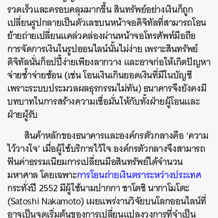
รวดเร็วและครอบคลุมมากขึ้น สินทรัพย์อย่างเงินก็ถูก
เปลี่ยนรูปกลายเป็นตัวเลขบนหน้าจอดิจิทัลที่สามารถโอน
ย้ายถ่ายเปลี่ยนแคล่วคล่องผ่านหน้าจอโทรศัพท์มือถือ
การจัดการเงินในรูปออนไลน์นั้นไม่ง่าย เพราะสินทรัพย์
ดิจิทัลนั่นก็อปปี้ง่ายเพียงลากวาง และอาจก่อให้เกิดปัญหา
จ่ายซ้ำจ่ายซ้อน (เช่น โอนเงินเกินยอดเงินที่มีในบัญชี
เพราะระบบประมวลผลธุรกรรมไม่ทัน) ธนาคารจึงยังคงมี
บทบาทในการสร้างความเชื่อมั่นให้กับทั้งฝ่ายผู้โอนและ
ฝ่ายผู้รับ
สินค้าหลักของธนาคารและองค์กรตัวกลางคือ ‘ความ
ไว้วางใจ’ เมื่อผู้ใช้บริการไว้ใจ องค์กรตัวกลางจึงสามารถ
ฟันค่าธรรมเนียมการเปลี่ยนมือสินทรัพย์ได้จำนวน
มหาศาล โดยเฉพาะ
การโอนถ่ายเงินตราระหว่างประเทศ
กระทั่งปี 2552 มีผู้ใช้นามปากกา ซาโตชิ นากาโมโตะ
(Satoshi Nakamoto) เผยแพร่งานวิจัยบนโลกออนไลน์ที่
อาจเป็นจุดเริ่มต้นของการเปลี่ยนแปลงวงการที่จำเป็น