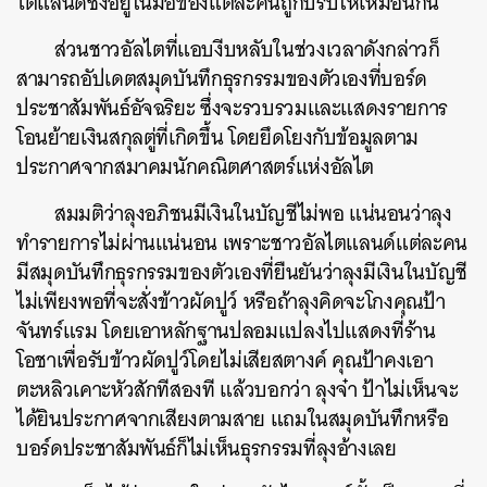
ไตแลนด์ซึ่งอยู่ในมือของแต่ละคนถูกปรับให้เหมือนกัน
ส่วนชาวอัลไตที่แอบงีบหลับในช่วงเวลาดังกล่าวก็
สามารถอัปเดตสมุดบันทึกธุรกรรมของตัวเองที่บอร์ด
ประชาสัมพันธ์อัจฉริยะ ซึ่งจะรวบรวมและแสดงรายการ
โอนย้ายเงินสกุลตู่ที่เกิดขึ้น โดยยึดโยงกับข้อมูลตาม
ประกาศจากสมาคมนักคณิตศาสตร์แห่งอัลไต
สมมติว่าลุงอภิชนมีเงินในบัญชีไม่พอ แน่นอนว่าลุง
ทำรายการไม่ผ่านแน่นอน เพราะชาวอัลไตแลนด์แต่ละคน
มีสมุดบันทึกธุรกรรมของตัวเองที่ยืนยันว่าลุงมีเงินในบัญชี
ไม่เพียงพอที่จะสั่งข้าวผัดปูว์ หรือถ้าลุงคิดจะโกงคุณป้า
จันทร์แรม โดยเอาหลักฐานปลอมแปลงไปแสดงที่ร้าน
โอชาเพื่อรับข้าวผัดปูว์โดยไม่เสียสตางค์ คุณป้าคงเอา
ตะหลิวเคาะหัวสักทีสองที แล้วบอกว่า ลุงจ๋า ป้าไม่เห็นจะ
ได้ยินประกาศจากเสียงตามสาย แถมในสมุดบันทึกหรือ
บอร์ดประชาสัมพันธ์ก็ไม่เห็นธุรกรรมที่ลุงอ้างเลย