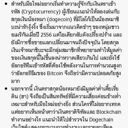
สำหรับมือใหม่อยากเริ่มทำความรู้จักกับเงินตราเข้า
รหัส (Cryptocurrency) ผู้เขียนแนะนำให้ลองเล่นกับ
สกุลเงินน้องหมา (dogecoin) ที่มีโลโก้เป็นน้องหมาชิ
บะน่ารักงุ้งงิ้ง ซึ่งเริ่มมาจากแนวคิดขำๆ ของหนุ่มชาว
อเมริกันเมื่อปี 2556 แต่ไอเดียกลับดังเปรี้ยงปร้าง และ
ยังมีการซื้อขายแลกเปลี่ยนมาจนถึงปัจจุบัน โดยสกุล
เงินเจ้าหมาชิบะจะมีกลุ่มสมาชิกที่พยายามทำให้มูลค่า
ของเงินสกุลนี้ไม่ขึ้นลงน่าหวาดเสียวเกินไป และยังใช้
อัลกอริทึมเข้ารหัสที่ต้องใช้พลังงานในการคำนวณสูงก
ว่าอัลกอริธึมของ Bitcoin จึงถือว่ามีความปลอดภัยสูง
มาก
นอกจากนี้ เงินตราสกุลน้องหมายังมีมูลค่าต่ำเตี้ยเรี่ย
ดิน (ฮา) จึงถือเป็นสินทรัพย์ที่มีความเสี่ยงค่อนข้างต่ำ
เหมาะสำหรับมือใหม่อย่างยิ่ง ส่วนใครที่ไม่อยากเทรด
แต่อยากเห็นหน้าตาว่าเงินตราดิจิทัลและ Blockchain
ทำงานอย่างไร แนะนำให้ไปสำรวจใน Dogechain
เว็บไซต์แสดงกระบวนการทำงานและรายละเอียด