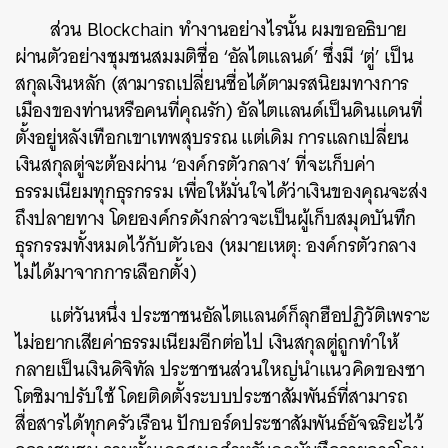
ส่วน Blockchain ทำงานอย่างไรนั้น ผมขออธิบาย
ผ่านตัวอย่างชุมชนสมมติชื่อ ‘อัลไตแลนด์’ ซึ่งมี ‘ตู่’ เป็น
สกุลเงินหลัก (สามารถเปลี่ยนชื่อได้ตามรสนิยมทางการ
เมืองของท่านหรือคนที่คุณรัก) อัลไตแลนด์เป็นดินแดนที่
ตั้งอยู่หลังเทือกเขาเทพสุบรรณ แต่เดิม การแลกเปลี่ยน
เงินสกุลตู่จะต้องผ่าน ‘องค์กรตัวกลาง’ ที่จะเก็บค่า
ธรรมเนียมทุกธุรกรรม เพื่อให้มั่นใจได้ว่าเงินของคุณจะส่ง
ถึงปลายทาง โดยองค์กรดังกล่าวจะเป็นผู้เก็บสมุดบันทึก
ธุรกรรมทั้งหมดไว้กับตัวเอง (หมายเหตุ: องค์กรตัวกลาง
ไม่ได้มาจากการเลือกตั้ง)
แต่วันหนึ่ง ประชาชนอัลไตแลนด์ก็ลุกฮือปฏิวัติเพราะ
ไม่อยากเสียค่าธรรมเนียมอีกต่อไป เงินสกุลตู่ถูกทำให้
กลายเป็นเงินดิจิทัล ประชาชนส่วนใหญ่นำแนวคิดของซา
โตชิมาปรับใช้ โดยติดตั้งระบบประชาสัมพันธ์ที่สามารถ
สื่อสารได้ทุกครัวเรือน ปักบอร์ดประชาสัมพันธ์อัจฉริยะไว้