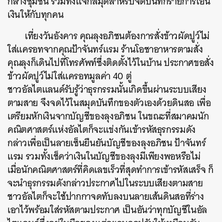
กลางชุมชน รวมทั้งแจกสมุดสำหรับจดบันทึกรายการโอน
เงินให้กับทุกคน
เที่ยงวันอังคาร คุณลุงอภิชนต้องการสั่งข้าวผัดปูว์ไม่
ใส่แครอทจากคุณป้าจันทร์แรม ร้านโอชาอาหารตามสั่ง
คุณลุงก็เดินไปที่โทรศัพท์ซึ่งติดตั้งไว้ในบ้าน ประกาศขอสั่ง
ข้าวผัดปูว์ไม่ใส่แครอทมูลค่า 40 ตู่
ชาวอัลไตแลนด์รับรู้ว่าธุรกรรมนั้นเกิดขึ้นผ่านระบบเสียง
ตามสาย จึงจดไว้ในสมุดบันทึกของตัวเองด้วยดินสอ เพื่อ
เตรียมหักเงินจากบัญชีของลุงอภิชน ในขณะที่สมาคมนัก
คณิตศาสตร์แห่งอัลไตก็จะแข่งกันเข้ารหัสธุรกรรมดัง
กล่าวเพื่อเป็นลายเซ็นยืนยันบัญชีของลุงอภิชน ป้าจันทร์
แรม รวมทั้งเช็คว่าเงินในบัญชีของลุงมีเพียงพอหรือไม่
เมื่อนักคณิตศาสตร์ที่คิดเลขเร็วที่สุดทำการเข้ารหัสเสร็จ ก็
จะนำธุรกรรมดังกล่าวประกาศไปในระบบเสียงตามสาย
ชาวอัลไตก็จะใช้ปากกาจดทับลงบนลายเส้นดินสอที่ร่าง
เอาไว้พร้อมใส่รหัสตามประกาศ เป็นอันว่าทุกบัญชีในอัล