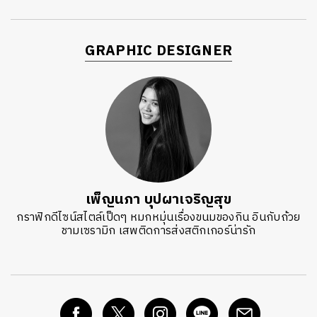
GRAPHIC DESIGNER
เพ็ญนภา บุปผาเจริญสุข
กราฟิกดีไซน์สไตล์เป็ดๆ หมกหมุ่นเรื่องขนมของกิน อินกับถ้วย
ชามเซรามิก เสพติดการส่งสติกเกอร์น่ารัก