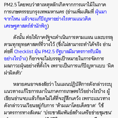
PM2.5 โดยพบว่าสาเหตุหลักเกิดจากการเผาไม้ในภาค
การเกษตรรอบกรุงเทพมหานคร (อ่านเพิ่มเติมที่
ฝุ่นมา
จากไหน แล้วจะแก้ปัญหาอย่างไรตามแนวคิด
เศรษฐศาสตร์สำนักพิกู
)
ดังนั้น ต่อให้ภาครัฐจะดำเนินการตามแผน และบรรลุ
ตามทุกยุทธศาสตร์ที่วางไว้ (ซึ่งไม่สามารถทำได้จริง อ่าน
ต่อ
ที่
Checklist ฝุ่น PM2.5 รัฐบาลมีมาตรการรับมือ
อย่างไรบ้าง
) ก็อาจจะไม่บรรลุเป้าหมายในการจัดการ
มลภาวะฝุ่นอย่างที่ตั้งใจ เพราะเป็นการแก้ปัญหาแบบ ‘ผิด
ฝาผิดตัว’
หลายคนอาจสงสัยว่า ในแผนปฏิบัติการดังกล่าวระบุ
แนวทางแก้ไขการเผาในภาคการเกษตรไว้อย่างไรบ้าง ผู้
เขียนอ่านจบแล้วก็อดไม่ได้ที่จะรู้สึกเคว้ง เพราะแนวทาง
ดังกล่าววนเวียนอยู่กับการ ‘ห้ามเผาโดยเด็ดขาด’ ‘ใช้
มาตรการทางสังคม’ ‘ประชาสัมพันธ์สร้างเครือข่ายชุมชน’