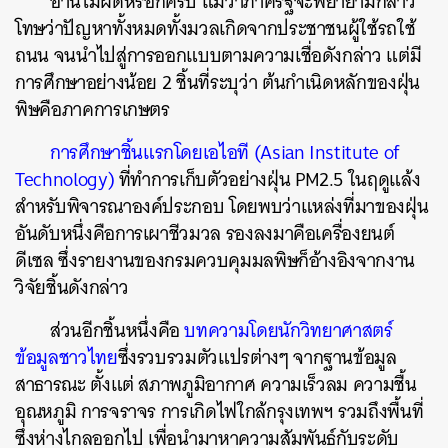
อ่านไม่ผิดหรอกครับ แม้ว่าภาครัฐจะพยายามกล่าว
โทษว่าปัญหาทั้งหมดทั้งมวลเกิดจากประชาชนผู้ใช้รถใช้
ถนน จนนำไปสู่การออกแบบตามความเชื่อดังกล่าว แต่มี
การศึกษาอย่างน้อย 2 ชิ้นที่ระบุว่า ต้นกำเนิดหลักของฝุ่น
พิษคือภาคการเกษตร
การศึกษาชิ้นแรกโดยเอไอที (Asian Institute of
ค้นหา
Technology)
ที่ทำการเก็บตัวอย่างฝุ่น PM2.5 ในฤดูแล้ง
SHARE
TWEET
LINE
EMAIL
สำหรับพิจารณาองค์ประกอบ โดยพบว่าแหล่งที่มาของฝุ่น
อันดับหนึ่งคือการเผาชีวมวล รองลงมาคือเครื่องยนต์
ดีเซล ซึ่งรายงานของกรมควบคุมมลพิษก็อ้างอิงจากงาน
วิจัยชิ้นดังกล่าว
ส่วนอีกชิ้นหนึ่งคือ
บทความโดยนักวิทยาศาสตร์
ข้อมูลชาวไทย
ซึ่งรวบรวมตัวแปรต่างๆ จากฐานข้อมูล
สาธารณะ ตั้งแต่ สภาพภูมิอากาศ ความเร็วลม ความชื้น
อุณหภูมิ การจราจร การเกิดไฟใกล้กรุงเทพฯ รวมถึงพื้นที่
ซึ่งห่างไกลออกไป เพื่อนำมาหาความสัมพันธ์กับระดับ