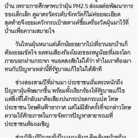
บ้าน เพราะการศึกษาพบว่าฝุ่น PM2.5 ส่งผลต่อพัฒนาการ
ของเด็กเล็ก ดูมาตรวัดระดับจังหวัดก็ไม่ค่อยละเอียด
สุดท้ายจึงยอมควักกระเป๋าสตางค์ซื้อเครื่องวัดฝุ่นมาไว้ที่
บ้านเพื่อความสบายใจ
วันไหนฝุ่นหนาแต่เด็กน้อยอยากไปเที่ยวนอกบ้านก็
ต้องยอมขัดใจ อดทนเสียงร้องโยเยของหนูน้อยที่มองโลก
ภายนอกผ่านกระจก จนอดสงสัยไม่ได้ว่า ทำไมเราต้องมา
ทนกับปัญหาเหล่านี้ที่รัฐบาลแก้ไขไม่ได้สักที
ช่วงสองสามปีที่ผ่านมา ประชาชนเริ่มตระหนักถึง
ปัญหาฝุ่นพิษมากขึ้น พร้อมทั้งเรียกร้องให้รัฐบาลแก้ไข
แต่สิ่งที่ได้กลับมาคือเสียงบ่นกระปอดกระแปด โทษ
ประชาชน โทษดินฟ้าอากาศ แต่ไม่มีสักครั้งที่จะกล่าวโทษ
ความไร้ศักยภาพในการจัดการปัญหาสาธารณะที่
ประชาชนต้องเผชิญ
ส่วนวิธีแก้ปัญหาก็เป็นแบบเดิมๆ คือเดินหน้าสร้าง