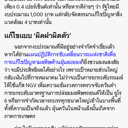
เพียง 0.4 เปอร์เซ็นต์เท่านั้น หรือหากตีง่ายๆ ว่า รัฐไทยมี
งบประมาณ 1,000 บาท แต่กลับจัดสรรมาแก้ไขปัญหาสิ่ง
แวดล้อม 4 บาทเท่านั้น
แก้ไขแบบ ‘ผิดฝาผิดตัว’
นอกจากงบประมาณที่มีอยู่อย่างจำกัดจำเขี่ยแล้ว
หากได้อ่าน
แผนปฏิบัติการขับเคลื่อนวาระแห่งชาติเพื่อ
การแก้ไขปัญหามลพิษด้านฝุ่นละออง
ก็ยิ่งชวนฉงนสงสัย
ว่า จะมีประสิทธิผลได้อย่างไร เพราะเป้าหมายส่วนใหญ่
กลับเน้นไปที่การคมนาคม ไม่ว่าจะเป็นการยกระดับรถเมล์
ให้ใช้แก๊ส NGV เพิ่มความเข้มงวดการตรวจจับควันดำ
การยกระดับมาตรฐานการปล่อยมลพิษรถยนต์ให้เป็น ยูโร
6 หรือการจำกัดเวลารถบรรทุกขนาดใหญ่เข้าในบางพื้นที่
ทั้งที่ความเป็นจริงแล้ว ฝุ่นควันในหน้าแล้งนั้นเกิดจาก
ภาคการเกษตร