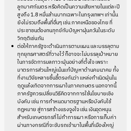
ลูกบาศก์เมตร หรือคิดเป็นความเสียหายในแต่ละปี
สูงถึง 1.8 หมื่นล้านบาทเฉพาะในกรุงเทพฯ เท่านั้น
ยังไม่รวมถึงพื้นที่อื่นๆ เช่น ภาคเหนือของไทย ที่
ประชาชนต้องทนทุกข์กับปัญหาฝุ่นควันในระดับ
วิกฤติเช่นกัน
ต่อให้ภาครัฐจะดำเนินการตามแผน และบรรลุตาม
ทุกยุทธศาสตร์ที่วางไว้ ก็อาจจะไม่บรรลุเป้าหมาย
ในการจัดการมลภาวะฝุ่นอย่างที่ตั้งใจ เพราะ
มาตรการส่วนใหญ่เน้นแก้ปัญหาด้านคมนาคม ทั้ง
ที่งานวิจัยหลายชิ้นชี้ตรงกันว่า แหล่งกำเนิดฝุ่นใน
ฤดูแล้งเกิดจากการเผาในภาคเกษตร นอกจากนี้
ภาครัฐควรเปลี่ยนวิธีคิดจากการใช้นโยบายเชิง
บังคับ เช่น การกำหนดมาตรฐานหรือบังคับใช้
กฎหมาย สู่การสร้างแรงจูงใจ เช่น เงินอุดหนุน
สำหรับเกษตรกรที่ไม่ทำการเผา หรือการเก็บค่า
ผ่านทางกรณีที่จะขับรถเข้ามาในพื้นที่เมืองใหญ่