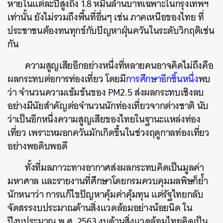
หายในแต่ละปีสูงถึง 1.8 หมื่นล้านบาทเฉพาะในกรุงเทพฯ
เท่านั้น ยังไม่รวมถึงพื้นที่อื่นๆ เช่น ภาคเหนือของไทย ที่
ประชาชนต้องทนทุกข์กับปัญหาฝุ่นควันในระดับวิกฤติเช่น
กัน
ความสูญเสียอีกอย่างหนึ่งที่หลายคนอาจคิดไม่ถึงคือ
ผลกระทบต่อการท่องเที่ยว โดยมี
การศึกษาอีกชิ้นหนึ่ง
พบ
ว่า จำนวนความเข้มข้นของ PM2.5 ส่งผลกระทบเชิงลบ
อย่างมีนัยสำคัญต่อจำนวนนักท่องเที่ยวจากต่างชาติ นับ
ว่าเป็นอีกหนึ่งความสูญเสียของไทยในฐานะแหล่งท่อง
เที่ยว เพราะหมอกควันมักเกิดขึ้นในช่วงฤดูกาลท่องเที่ยว
อย่างพอดิบพอดี
ทั้งที่มลภาวะทางอากาศส่งผลกระทบคิดเป็นมูลค่า
มหาศาล และรายงานที่ศึกษาโดยกรมควบคุมมลพิษก็ย้ำ
นักหนาว่า การแก้ไขปัญหาคุ้มค่าคุ้มทุน แต่รัฐไทยกลับ
จัดสรรงบประมาณด้านสิ่งแวดล้อมอย่างน้อยนิด ใน
ปีงบประมาณ พ.ศ. 2563 งบด้านสิ่งแวดล้อมไทยคิดเป็น