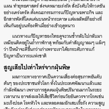
แผน ทำยุทธศาสตร์ ส่งจดหมายเร่งรัด สั่งบังคับให้กวดขัน
อย่างเคร่งครัด ตั้งคณะกรรมการแก้ปัญหาเฉพาะกิจ และ
อีกสารพัดที่โดดเด่นบนหน้ากระดาษ แต่ผลลัพธ์ก็อย่างที่
เห็นกันอยู่บนท้องฟ้าเมื่อย่างเข้าฤดูหนาว
แนวทางแก้ปัญหาของไทยดูจะวนซ้ำกลับไปกลับมา
เหมือนติดอยู่ในถ้ำกาฬกาสุ พร้อมกับคำสัญญาลมๆ แล้งๆ
ว่า ปีหน้าจะดีขึ้นกว่าเก่าเพราะเราได้ยกระดับการแก้
ปัญหาเป็นวาระแห่งชาติ
สูญเสียไปเท่าไหร่จากฝุ่นพิษ
มลภาวะทางอากาศเป็นความเสี่ยงต่อสุขภาพอันดับ
ต้นๆ ของประชาชนทั่วโลก ทั้งในประเทศพัฒนาแล้วและ
กำลังพัฒนา เพราะการสูดดมฝุ่นพิษปริมาณมากในระยะ
เวลานาน อาจส่งผลให้เสียชีวิตก่อนวัยอันควรจากโรคเช่น
มะเร็งปอด โรคหัวใจ และหลอดลมอักเสบเรื้อรัง ความสูญ