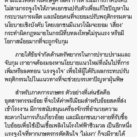
ตามแนวคิดทางเศรษฐศาสตร์ การดำเนินการภาคบังคับ
ไม่สามารถจูงใจให้ภาคเอกชนปรับตัวเพื่อแก้ไขปัญหาใน
กระบวนการผลิต และน้อยคนที่จะยอมปรับพฤติกรรมตาม
นโยบายเชิงบังคับ โดยเอกชนมีแนวโน้มจะยอม ‘เสี่ยง’
กระทำผิดกฎหมายในกรณีที่บทลงโทษไม่รุนแรง หรือมี
โอกาสน้อยมากที่จะถูกจับกุม
ภายใต้ข้อจำกัดด้านทรัพยากรในการปราบปรามและ
จับกุม เราอาจต้องมองหานโยบายแนวใหม่ที่เน้นไปที่การ
เพิ่มหรือลดทอน ‘แรงจูงใจ’ เพื่อให้ผู้ได้รับผลกระทบปรับ
พฤติกรรมไปในแนวทางที่จะช่วยบรรเทาปัญหาฝุ่นพิษ
สำหรับภาคการเกษตร ตัวอย่างที่เด่นชัดคือ
อุตสาหกรรมอ้อย ที่จะให้ค่าพรีเมียมสำหรับอ้อยสดที่ส่ง
เข้าโรงงาน มีการสนับสนุนเครื่องจักรที่อำนวยความ
สะดวกในการเก็บเกี่ยวอ้อย และมีเอกชนบางรายที่รับซื้อ
ใบอ้อยเพื่อใช้เป็นเชื้อเพลิงในโรงไฟฟ้าชีวมวล เป็นอีกหนึ่ง
แรงจูงใจที่หากเกษตรกรตัดสินใจ ‘ไม่เผา’ ก็จะมีรายได้