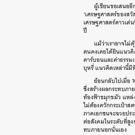
ผู้เขียนขอเสนออ
‘เศรษฐศาสตร์ของสวัส
เศรษฐศาสตร์ดาวเด่นซ
ปี
แม้ว่าเราอาจไม่คุ
คนคงเคยได้ยินแนวคิด
คาร์บอนและค่าธรรมเนี
บุหรี่ แนวคิดเหล่านี้มีท
ย้อนกลับไปเมื่อ
ซึ่งสร้างผลกระทบภายน
ท้องฟ้าขมุกขมัว แหล่ง
ไม่ต้องควักกระเป๋าส
ภาคเอกชนจะฉวยประโย
ต่อสังคมในระดับที่สู
ทบภายนอกนั่นเอง
ค้