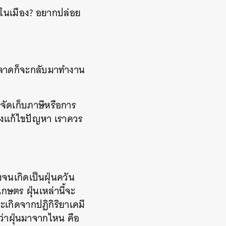
าในเมือง? อยากปล่อย
กตลาดก็จะกลับมาทำงาน
จัดเก็บภาษีหรือการ
างแก้ไขปัญหา เราควร
งจนเกิดเป็นฝุ่นควัน
กษตร ฝุ่นเหล่านี้จะ
จะเกิดจากปฏิกิริยาเคมี
ว่าฝุ่นมาจากไหน คือ