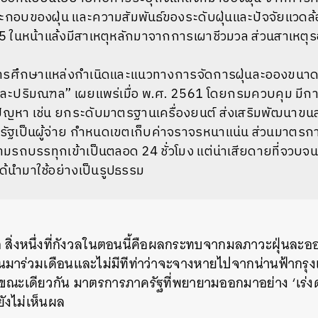
กอบของฝุ่น และความสัมพันธ์ของระดับฝุ่นและปัจจัยแวดล
.5 ในหน้าแล้งมีสาเหตุหลักมาจากการเผาชีวมวล ส่วนสาเหตุ
รศึกษาแหล่งกำเนิดและแนวทางการจัดการฝุ่นละอองขนาดไ
ทพและปริมณฑล” เผยแพร่เมื่อ พ.ศ. 2561 โดยกรมควบคุม มี
ญหา เช่น ยกระดับมาตรฐานเครื่องยนต์ ส่งเสริมพัฒนาขน
ัฐเป็นผู้จ่าย กำหนดเขตเก็บค่าจราจรหนาแน่น ส่วนมาตรกา
รถบรรทุกเข้าเป็นตลอด 24 ชั่วโมง แต่น่าเสียดายที่จวบจ
ได้นำมาใช้อย่างเป็นรูปธรรม
 สิ่งหนึ่งที่กังวลในตอนนี้คือผลกระทบจากมลภาวะฝุ่นละออง
นมาร่วมเดือนและไม่มีทีท่าว่าจะจางหายไปจากน่านฟ้ากร
นขณะเดียวกัน มาตรการภาครัฐที่พยายามออกมาอย่าง ‘เร่ง
ังไม่เห็นผล