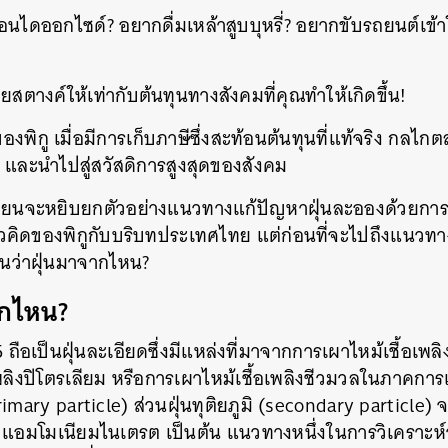
นไดออกไซด์? อยากดื่มเหล้าสูบบุหรี่? อยากขับรถยนต์เข้
SHARE
TWEET
LINE
EMAIL
ายสตางค์ให้เท่ากับต้นทุนทางสังคมที่คุณทำให้เกิดขึ้น!
ิกู เมื่อมีการเก็บภาษีซึ่งสะท้อนต้นทุนที่แท้จริง กลไ
้ง และนำไปสู่สวัสดิการสูงสุดของสังคม
เขียนจะหยิบยกตัวอย่างแนวทางแก้ปัญหาฝุ่นละอองด้วยการ
วคิดของพิกูกับบริบทประเทศไทย แต่ก่อนที่จะไปถึงแนวท
นว่าฝุ่นมาจากไหน?
ากไหน?
ถือเป็นฝุ่นละเอียดซึ่งมีแหล่งที่มาจากการเผาไหม้เชื้อเพลิ
เพลิงปิโตรเลียม หรือการเผาไหม้เชื้อเพลิงชีวมวลในภาคการเ
primary particle) ส่วนฝุ่นทุติยภูมิ (secondary particle) 
 แอมโมเนียมไนเตรต เป็นต้น แนวทางหนึ่งในการวิเคราะห์