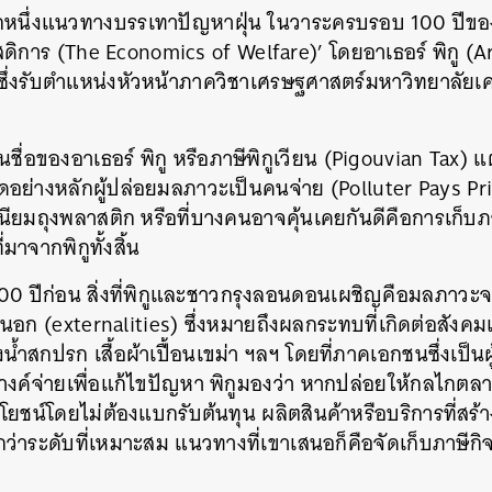
ีกหนึ่งแนวทางบรรเทาปัญหาฝุ่น ในวาระครบรอบ 100 ปีขอ
ดิการ (The Economics of Welfare)’ โดยอาเธอร์ พิกู (A
ึ่งรับตำแหน่งหัวหน้าภาควิชาเศรษฐศาสตร์มหาวิทยาลัยเค
้นชื่อของอาเธอร์ พิกู หรือภาษีพิกูเวียน (Pigouvian Tax) แต
อย่างหลักผู้ปล่อยมลภาวะเป็นคนจ่าย (Polluter Pays Pri
ยมถุงพลาสติก หรือที่บางคนอาจคุ้นเคยกันดีคือการเก็บภาษ
ี่มาจากพิกูทั้งสิ้น
 100 ปีก่อน สิ่งที่พิกูและชาวกรุงลอนดอนเผชิญคือมลภาว
อก (externalities) ซึ่งหมายถึงผลกระทบที่เกิดต่อสังคม
น้ำสกปรก เสื้อผ้าเปื้อนเขม่า ฯลฯ โดยที่ภาคเอกชนซึ่งเป็น
ตางค์จ่ายเพื่อแก้ไขปัญหา พิกูมองว่า หากปล่อยให้กลไก
ชน์โดยไม่ต้องแบกรับต้นทุน ผลิตสินค้าหรือบริการที่ส
งกว่าระดับที่เหมาะสม แนวทางที่เขาเสนอก็คือจัดเก็บภาษีก
นหา