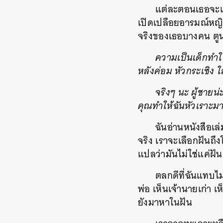
แต่ละตอนเธอจะเขี
เปิดเปลือยอารมณ์หญิง
จริงของเธอบางคน ตูน-บ
ความเป็นเด็กทำให
หลังค่อม หัวกระเซิง ใ
จริงๆ นะ ผู้ชายน
คุณทำให้ฉันหัวเราะมา
ฉันอ่านหนังสือเล่ม
จริง เราจะเลือกฝันถึง
แปลว่ามันไม่ใช่แค่ฝั
ตลกดีที่ฉันแทบไม่
พ่อ เห็นเจ้านายเก่า เ
ยังมาหาในฝัน