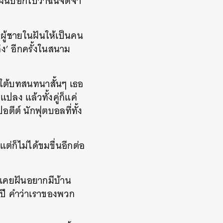
น ฝันบอกใบ้ว่าฉันจดจำ
ผู้ชายในฝันให้เป็นคน
่ง’ อีกครั้งในสนาม
ยใต้บทสนทนาสั้นๆ เธอ
แปลง แล้วทั้งคู่ก็แค่
อตีต์ นักฟุตบอลที่ทั้ง
่ก็ไม่ได้ขมขื่นอีกต่อ
องเคยฝันอยากมีบ้าน
่ปี คำว่าเราของพวก