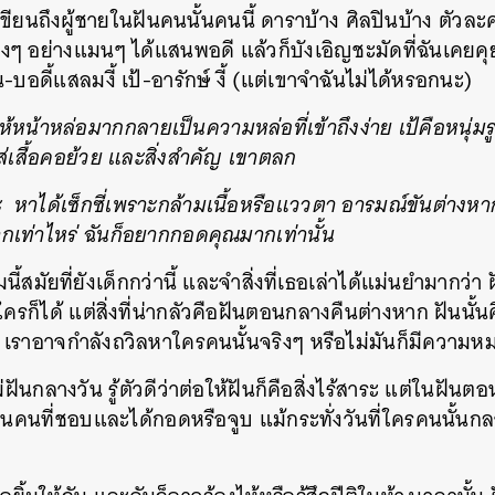
ยนถึงผู้ชายในฝันคนนั้นคนนี้ ดาราบ้าง ศิลปินบ้าง ตัวละ
SHARE
TWEET
LINE
EMAIL
ๆ อย่างแมนๆ ได้แสนพอดี แล้วก็บังเอิญชะมัดที่ฉันเคยคุย
อดี้แสลมงี้ เป้-อารักษ์ งี้ (แต่เขาจำฉันไม่ได้หรอกนะ)
้หน้าหล่อมากกลายเป็นความหล่อที่เข้าถึงง่าย เป้คือหนุ่มร
ส่เสื้อคอย้วย และสิ่งสำคัญ เขาตลก
่ะ หาได้เซ็กซี่เพราะกล้ามเนื้อหรือแววตา อารมณ์ขันต่างหาก
กเท่าไหร่ ฉันก็อยากกอดคุณมากเท่านั้น
นี้สมัยที่ยังเด็กกว่านี้ และจำสิ่งที่เธอเล่าได้แม่นยำมากว่า
ใครก็ได้ แต่สิ่งที่น่ากลัวคือฝันตอนกลางคืนต่างหาก ฝันนั้น
น เราอาจกำลังถวิลหาใครคนนั้นจริงๆ หรือไม่มันก็มีความห
ฝันกลางวัน รู้ตัวดีว่าต่อให้ฝันก็คือสิ่งไร้สาระ แต่ในฝัน
ห็นคนที่ชอบและได้กอดหรือจูบ แม้กระทั่งวันที่ใครคนนั้นกล