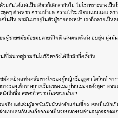
ู่ด้วยกันได้แค่แป๊บเดียวก็เลิกลากันไป ไม่ใช่เพราะนางเ
สระสุดๆ ต่างหาก ความบ้าบอ ความไร้ระเบียบแบบแผน ความ
ด้แค่ในฝัน พอมันมาอยู่ในตัวผู้ชายตรงหน้า เขาก็กลายเป็นคน
อนผู้ชายสมัยมัธยมปลายที่ใจดี เล่นดนตรีเก่ง อบอุ่น มุ่งมั่น 
่ไม่น่าอยู่ร่วมกันในชีวิตจริงได้อีกสักกี่ครั้งกัน
มัครเป็นแฟนคลับทางใจของผู้หญิงชื่ออุรุดา โควินท์ จากห
คกลางของเส้นทางการเขียนของเธอ ก่อนเธอจะดังสุดๆ ตอนเ
หนังสือชื่อ
หยดน้ำหวานในหยาดน้ำตา
สนจริง แต่เล่ม
ผู้ชายในฝัน
มันน่ารักแก่นเซี้ยว เธอเป็นนักเข
เล่าแบบคนกันเองก็ออกมาเป็นวรรณกรรมอ่านสนุกรสกลมก
นหา