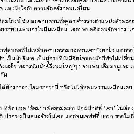
ยิ้มให้กัน และฉันก็อาจร้องไห้หรือรู้สึกปีติในห้วงเวลานั้
 และฝังใจกับความรักครั้งก่อนแค่ไหน
อมโยงนี้ ฉันเลยชอบตอนที่อุรุดาเรื่องวางตำแหน่งตัวละคร
ฉันอยากพบแฟนเก่าในฝันเหมือน ‘เธอ’ พบอดีตคนรักอย่าง ‘เก
มนักฟุตบอลที่ไม่เหลือคราบความหล่อจนเธอยังตกใจ แต่ภา
พ่อ เป็นผู้บริหาร เป็นผู้ชายที่ยังมีจิตใจของนักกีฬาไม่เปลี่ยน
อวิ่งเสร็จ พลางนั่งเม้าธ์ถึงนมใหญ่ๆ ของแฟน เอ็มมานูเอล เป
กัน
ม่ได้ต้องการอะไรมากกว่านี้ อดีตไม่ได้หอมหวานเหมือนเคย แต
ที่ต้องเจอ ‘ต้อม’ อดีตสามีสถาปนิกฝีมือดีที่ ‘เธอ’ ในเรื่
บปากจะเป็นคนสร้างให้เธอ แต่ก่อนเจฟฟรี่ บาวา ตายไม่กี