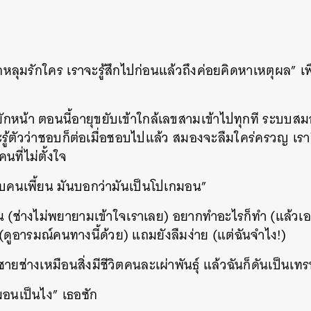
หลุมรักใคร เราจะรู้สึกไปก่อนแล้วถึงค่อยคิดหาเหตุผล” เพื
ักหน้า ตอนนี้อายุขยับเข้าใกล้เลขสามเข้าไปทุกที ระบบ
ะรู้ตัวว่าชอบก็ต่อเมื่อชอบไปแล้ว สมองจะลืมใคร่ครวญ เรา
นที่ไม่ตั้งใจ
อบคนเพี้ยน มันบอกว่ามันเป็นโปเกมอน”
อน (ช่างไม่พยายามเข้าใจเราเลย) อยากทำอะไรก็ทำ (แล้ว
(ดูอารมณ์คนทางนี้ด้วย) แถมยังลืมง่าย (แต่ฉันจำไง!)
ชายช่างเหมือนสิ่งมีชีวิตคนละเผ่าพันธุ์ แล้วฉันก็ดันเป็นเท
อนเป็นไง” เธอซัก