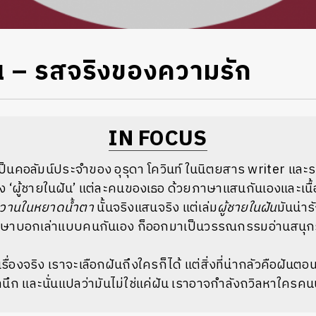
ัน – รสจริงของความรัก
IN FOCUS
็นคอลัมน์ประจำของ อุรุดา โควินท์ ในนิตยสาร writer และร
าถึง ‘ผู้ชายในฝัน’ แต่ละคนของเธอ ด้วยภาษาแสนกันเองและเนื้
หวานในหยาดน้ำตา
นั้นจริงแสนจริง แต่เล่ม
ผู้ชายในฝัน
มันน่าร
ใช้ภาษาบอกเล่าแบบคนกันเอง ก็ออกมาเป็นวรรณกรรมอ่านสนุ
รื่องจริง เราจะเลือกฝันถึงใครก็ได้ แต่สิ่งที่น่ากลัวคือฝั
สำนึก และนั่นแปลว่ามันไม่ใช่แค่ฝัน เราอาจกำลังถวิลหาใครคนน