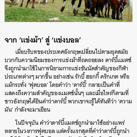
จาก ‘แข่งม้า’ สู่ ‘แข่งบอล’
เมื่อบริบทของประเทศอังกฤษเปลี่ยนไปตามยุคสมัย
บวกกับความนิยมของการแข่งม้าที่ถดถอยลง ดาร์บี้แมตช์
จึงถูกนำมาใช้ในการนิยามการแข่งขันนัดสำคัญของกีฬา
ประเภทต่างๆ มากขึ้น อย่างเช่น รักบี้ ฮอกกี้ คริกเกต หรือ
แม้กระทั่ง ‘ฟุตบอล’ โดยคำว่า ‘ดาร์บี้’ กลายเป็นคำที่
แสดงถึงความสำคัญของแมตช์นั้นๆ และเมื่อไหร่ก็ตามที่
ชาวอังกฤษได้ยินคำว่าดาร์บี้ พวกเขาจะรู้ได้ทันทีว่า ‘ความ
มัน’ กำลังจะมาเยือน
ในปัจจุบัน คำว่าดาร์บี้แมตช์ถูกนำมาใช้อย่างแพร่
หลายในวงการฟุตบอล แต่ครั้งแรกสุดที่คำว่าดาร์บี้ถูกนำ