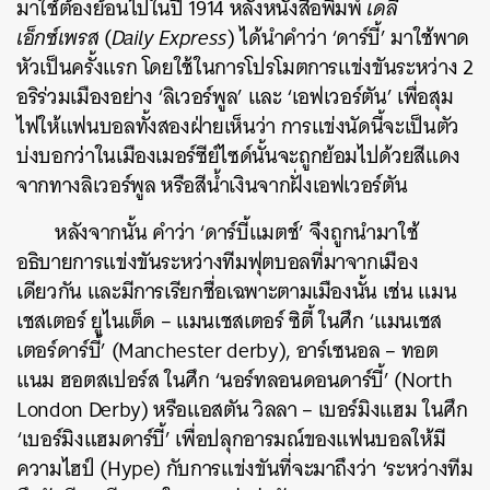
มาใช้ต้องย้อนไปในปี 1914 หลังหนังสือพิมพ์
เดลี
เอ็กซ์เพรส
(
Daily Express
) ได้นำคำว่า ‘ดาร์บี้’ มาใช้พาด
หัวเป็นครั้งแรก โดยใช้ในการโปรโมตการแข่งขันระหว่าง 2
อริร่วมเมืองอย่าง ‘ลิเวอร์พูล’ และ ‘เอฟเวอร์ตัน’ เพื่อสุม
ไฟให้แฟนบอลทั้งสองฝ่ายเห็นว่า การแข่งนัดนี้จะเป็นตัว
บ่งบอกว่าในเมืองเมอร์ซีย์ไซด์นั้นจะถูกย้อมไปด้วยสีแดง
จากทางลิเวอร์พูล หรือสีน้ำเงินจากฝั่งเอฟเวอร์ตัน
หลังจากนั้น คำว่า ‘ดาร์บี้แมตช์’ จึงถูกนำมาใช้
อธิบายการแข่งขันระหว่างทีมฟุตบอลที่มาจากเมือง
เดียวกัน และมีการเรียกชื่อเฉพาะตามเมืองนั้น เช่น แมน
เชสเตอร์ ยูไนเต็ด – แมนเชสเตอร์ ซิตี้ ในศึก ‘แมนเชส
เตอร์ดาร์บี้’ (
Manchester derby
), อาร์เซนอล – ทอต
ค้นหา
แนม ฮอตสเปอร์ส ในศึก ‘นอร์ทลอนดอนดาร์บี้’ (North
London Derby) หรือ
SHARE
TWEET
แอสตัน วิลลา – เบอร์มิงแฮม ในศึก
LINE
EMAIL
‘เบอร์มิงแฮมดาร์บี้’ เพื่อปลุกอารมณ์ของแฟนบอลให้มี
ความไฮป์ (Hype) กับการแข่งขันที่จะมาถึงว่า ‘ระหว่างทีม