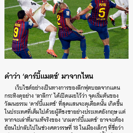
คำว่า ‘ดาร์บี้แมตช์’ มาจากไหน
เว็บไซต์อย่างเป็นทางการของลีกฟุตบอลจากแดน
กระทิงดุอย่าง ‘ลาลีกา’ ได้เปิดเผยไว้ว่า จุดเริ่มต้นของ
วัฒนธรรม ‘ดาร์บี้แมตช์’ ที่สุดแสนจะดุเดือดนั้น เกิดขึ้น
ในประเทศที่เต็มไปด้วยผู้ดีชงชาอย่างประเทศอังกฤษ แต่
หากจะเล่าที่มาแท้จริงของ ‘เกมดาร์บี้แมตช์’ อาจจะต้อง
ย้อนไปกลับไปในช่วงศตวรรษที่ 18 ในเมืองเล็กๆ ที่ชื่อว่า