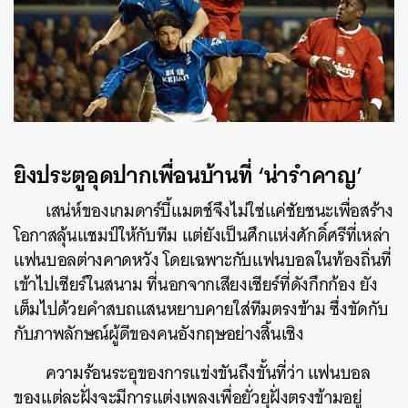
ยิงประตูอุดปากเพื่อนบ้านที่ ‘น่ารำคาญ’
เสน่ห์ของเกมดาร์บี้แมตช์จึงไม่ใช่แค่ชัยชนะเพื่อสร้าง
โอกาสลุ้นแชมป์ให้กับทีม แต่ยังเป็นศึกแห่งศักดิ์ศรีที่เหล่า
แฟนบอลต่างคาดหวัง โดยเฉพาะกับแฟนบอลในท้องถิ่นที่
เข้าไปเชียร์ในสนาม ที่นอกจากเสียงเชียร์ที่ดังกึกก้อง ยัง
เต็มไปด้วยคำสบถแสนหยาบคายใส่ทีมตรงข้าม ซึ่งขัดกับ
กับภาพลักษณ์ผู้ดีของคนอังกฤษอย่างสิ้นเชิง
ความร้อนระอุของการแข่งขันถึงขั้นที่ว่า แฟนบอล
ของแต่ละฝั่งจะมีการแต่งเพลงเพื่อยั่วยุฝั่งตรงข้ามอยู่