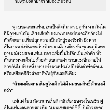
ทีมฟุตบอลที่มาจากเมืองเดียวกัน
ฟุตบอลและแฟนบอลเป็นสิ่งที่มาควบคู่กัน หากวันใด
ที่มีการแข่งขัน เสียงเชียร์ของแฟนบอลย่อมจะกึกก้องไป
ทั่วทั้งสนามเพื่อปลุกความเป็นนักสู้ของทีมรัก ยิ่งหาก
เป็นการแข่งขันระหว่างทีมจากเมืองเดียวกัน อุณหภูมิและ
อารมณ์ร่วมของแฟนบอลจะเพิ่มขึ้นไปอีกเป็นเท่าตัว ทั่ว
ทั้งสนามจะเต็มไปด้วยคำสบถก่นด่า สาบแช่งอีกฝ่ายให้
ตายกันไปข้างหนึ่ง บางครั้งลามปามไปถึงขั้นด่าพ่อล้อแม่
หรือเหยียดสีผิวล้อชาติพันธ์ุกันเลยทีเดียว
“ถ้าผมต้องทนเห็นยูไนเต็ดได้ดี ผมยอมกินขี้ตัวเองดี
กว่า”
แม้แต่ โนล กัลลาเกอร์ อดีตนักร้องของวงโอเอซิส ผู้
เป็นแฟนเดนตายของทีม ‘แมนเชสเตอร์ ซิตี้’ ก็มักจะออก