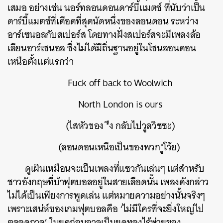
เสมอ อย่างเช่น นอร์ทลอนดอนดาร์บี้แมตช์ ที่นับว่าเป็น
ดาร์บี้แมตช์ที่เดือดที่สุดนัดหนึ่งของลอนดอน ระหว่าง
อาร์เซนอลกับสเปอร์ส โดยทางฝั่งสเปอร์สจะมีเพลงล้อ
เลียนอาร์เซนอล ซึ่งไม่ได้มีถิ่นฐานอยู่ในโซนลอนดอน
เหนือตั้งแต่แรกว่า
Fuck off back to Woolwich
North London is ours
(ไสหัวของ *ึง กลับไปวูลวิชซะ)
(ลอนดอนเหนือเป็นของพวก*ูโว้ย)
ดูเผินเหมือนจะเป็นเพลงที่แซวกันเล่นๆ แต่สำหรับ
ชาวอังกฤษที่บ้าฟุตบอลอยู่ในสายเลือดนั้น เพลงดังกล่าว
ไม่ได้เป็นเพียงการพูดเล่น แต่หมายความอย่างนั้นจริงๆ
เพราะเสน่ห์ของเกมฟุตบอลคือ ‘ไม่มีใครที่จะยิ่งใหญ่ไป
ตลอดกาล’ ในยุคก่อนอาจเป็นยุคทองไร้พ่ายของ