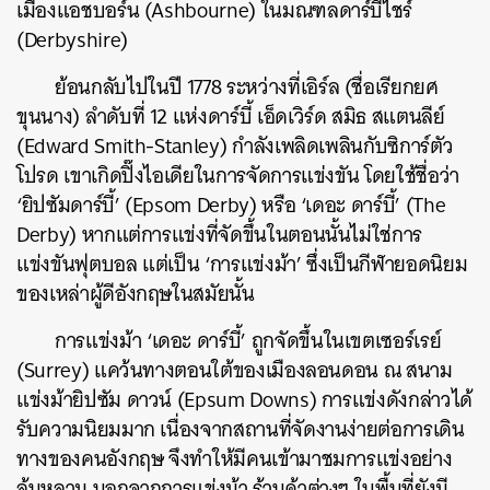
เมือง
แอชบอร์น (Ashbourne) ในมณฑลดาร์บี้ไชร์
(Derbyshire)
ย้อนกลับไปในปี 1778 ระหว่างที่เอิร์ล (ชื่อเรียกยศ
ขุนนาง) ลำดับที่ 12 แห่งดาร์บี้ เอ็ดเวิร์ด สมิธ สแตนลีย์
(Edward Smith-Stanley) กำลังเพลิดเพลินกับซิการ์ตัว
โปรด เขาเกิดปิ๊งไอเดียในการจัดการแข่งขัน โดยใช้ชื่อว่า
‘ยิปซัมดาร์บี้’ (Epsom Derby) หรือ ‘เดอะ ดาร์บี้’ (The
Derby) หากแต่การแข่งที่จัดขึ้นในตอนนั้นไม่ใช่การ
แข่งขันฟุตบอล แต่เป็น ‘การแข่งม้า’ ซึ่งเป็นกีฬายอดนิยม
ของเหล่าผู้ดีอังกฤษในสมัยนั้น
การแข่งม้า ‘เดอะ ดาร์บี้’ ถูกจัดขึ้นในเขตเซอร์เรย์
(Surrey) แคว้นทางตอนใต้ของเมืองลอนดอน ณ สนาม
แข่งม้ายิปซัม ดาวน์ (Epsum Downs) การแข่งดังกล่าวได้
รับความนิยมมาก เนื่องจากสถานที่จัดงานง่ายต่อการเดิน
ทางของคนอังกฤษ จึงทำให้มีคนเข้ามาชมการแข่งอย่าง
ล้นหลาม นอกจากการแข่งม้า ร้านค้าต่างๆ ในพื้นที่ยังมี