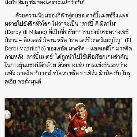
มึงกับทีมกู ทีมของใครจะแน่กว่ากัน’
ด้วยความนิยมของกีฬาฟุตบอล ดาร์บี้แมตช์จึงแพร่
หลายไปยังลีกทั่วโลก ไม่ว่าจะเป็น ‘ดาร์บี้ ดิ มิลาโน’
(Derby di Milano) ที่เป็นชื่อเรียกการแข่งขันระหว่างเอซี
มิลาน – อินเตอร์ มิลาน หรือ ‘เอล เดร์บิมาดริเลญโญ’ (El
Derbi Madrileño) ของเรอัล มาดริด – แอตเลติโก มาดริด
ภายหลัง ‘ดาร์บี้แมตช์’ ได้ถูกนำไปใช้เพื่อเรียกเกมสำคัญ
ในการลุ้นแชมป์อีกด้วย ตัวอย่างเช่น การแข่งขันระหว่าง
เรอัล มาดริด กับ บาร์เซโลนา หรือ บาเยิร์น มิวนิค กับ โบรุ
สเซีย ดอร์ทมุนด์