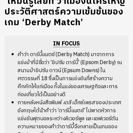
‘ให้มันรู้เสียที ว่าเมืองนี้ใครใหญ่’
ประวัติศาสตร์ความเข้มข้นของ
เกม ‘Derby Match’
IN FOCUS
คำว่า ดาร์บี้แมตช์ (Derby Match) มาจากการ
แข่งม้าที่มีชื่อว่า ‘ยิปซัม ดาร์บี้’ (
Epsom Derby) ณ
สนามม้ายิปซัม ดาวน์ (Epsum Downs) ใน
ศตวรรษที่ 18 ซึ่งเป็นการแข่งขันที่สร้างความ
คึกคักให้แก่เมือง ทั้งในแง่ของเศรษฐกิจและการ
ท่องเที่ยวได้เป็นอย่างดี
ภายหลังหนังสือพิมพ์
เดลี เอ็กซ์เพรส
ของประเทศ
อังกฤษได้นำคำว่า ‘ดาร์บี้แมตช์’ ไปพาดหัวการ
แข่งขันฟุตบอลระหว่างลิเวอร์พูล และเอฟเวอร์ตัน
ความหมายของคำว่าดาร์บี้จึงกลายเป็นเกมของ