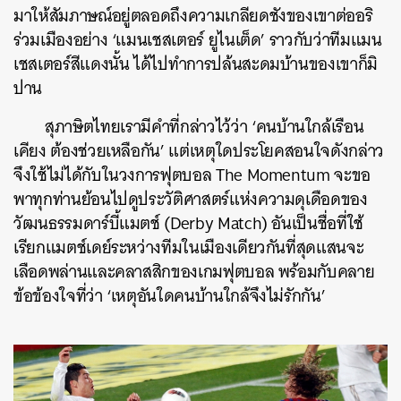
มาให้สัมภาษณ์อยู่ตลอดถึงความเกลียดชังของเขาต่ออริ
ร่วมเมืองอย่าง ‘แมนเชสเตอร์ ยูไนเต็ด’ ราวกับว่าทีมแมน
เชสเตอร์สีแดงนั้น ได้ไปทำการปล้นสะดมบ้านของเขาก็มิ
ปาน
สุภาษิตไทยเรามีคำที่กล่าวไว้ว่า ‘คนบ้านใกล้เรือน
เคียง ต้องช่วยเหลือกัน’ แต่เหตุใดประโยคสอนใจดังกล่าว
จึงใช้ไม่ได้กับในวงการฟุตบอล The Momentum จะขอ
พาทุกท่านย้อนไปดูประวัติศาสตร์แห่งความดุเดือดของ
วัฒนธรรมดาร์บี้แมตช์ (Derby Match) อันเป็นชื่อที่ใช้
เรียกแมตช์เดย์ระหว่างทีมในเมืองเดียวกันที่สุดแสนจะ
เลือดพล่านและคลาสสิกของเกมฟุตบอล พร้อมกับคลาย
ข้อข้องใจที่ว่า ‘เหตุอันใดคนบ้านใกล้จึงไม่รักกัน’