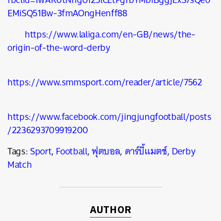
EMiSQ51Bw-3fmAOngHenff88
https://www.laliga.com/en-GB/news/the-
origin-of-the-word-derby
https://www.smmsport.com/reader/article/7562
https://www.facebook.com/jingjungfootball/posts
/2236293709919200
Tags:
Sport
,
Football
,
ฟุตบอล
,
ดาร์บี้แมตช์
,
Derby
Match
AUTHOR