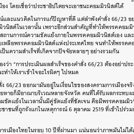
มือง โดยเชื่อว่าประชาธิปไตยจะเอาชนะคอมมิวนิสต์ได้
SHARE
TWEET
LINE
EMAIL
์และแนวคิดในการแก้ปัญหาที่ดี แต่ลำพังคำสั่ง 66/23 อย่
ิวนิสต์ในเวลานั้น เพราะอีกส่วนสำคัญที่ทำให้พรรคคอมม
ากสถานการณ์ความขัดแย้งภายในพรรคคอมมิวนิสต์เอง และ
่วยเหลือพรรคคอมมิวนิสต์แห่งประเทศไทย จนทำให้พรรคคอม
ป็นความสำเร็จที่เกิดจากปัจจัยหลายๆ อย่างรวมกัน
งว่า “การประเมินผลสำเร็จของคำสั่ง 66/23 ต้องอย่าประเ
จจะทำให้เราเข้าใจอะไรผิดๆ ไปหมด
สั่ง 66/23 ออกมามันอยู่ในเงื่อนไขของสงครามการเมืองจริงๆ
สียหายก็มีอาณาบริเวณหลายจังหวัด คนที่ได้รับผลกระทบผ
วามขัดแย้งในเวลานั้นมีคู่ขัดแย้งที่ชัดเจน คือมีพรรคคอมม
าชนที่ถูกรังแกในเหตุการณ์ 6 ตุลาคม 2519 ที่เข้าไปร่ว
ติการเมืองไทยในรอบ 10 ปีที่ผ่านมา แน่นอนว่าภาพมันไม่ได้