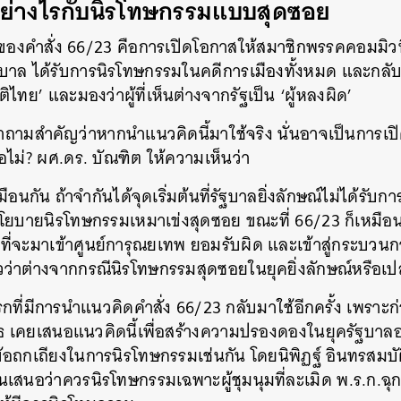
อย่างไรกับนิรโทษกรรมแบบสุดซอย
องคำสั่ง 66/23 คือการเปิดโอกาสให้สมาชิกพรรคคอมมิวน
รัฐบาล ได้รับการนิรโทษกรรมในคดีการเมืองทั้งหมด และกลั
ิไทย’ และมองว่าผู้ที่เห็นต่างจากรัฐเป็น ‘ผู้หลงผิด’
ำถามสำคัญว่าหากนำแนวคิดนี้มาใช้จริง นั่นอาจเป็นการเป
ไม่? ผศ.ดร. บัณฑิต ให้ความเห็นว่า
อนกัน ถ้าจำกันได้จุดเริ่มต้นที่รัฐบาลยิ่งลักษณ์ไม่ได้รับ
นโยบายนิรโทษกรรมเหมาเข่งสุดซอย ขณะที่ 66/23 ก็เหมือนก
ที่จะมาเข้าศูนย์การุณยเทพ ยอมรับผิด และเข้าสู่กระบวน
วว่าต่างจากกรณีนิรโทษกรรมสุดซอยในยุคยิ่งลักษณ์หรือเปล
รั้งแรกที่มีการนำแนวคิดคำสั่ง 66/23 กลับมาใช้อีกครั้ง เพราะ
ธ เคยเสนอแนวคิดนี้เพื่อสร้างความปรองดองในยุครัฐบาลอภิ
ิดข้อถกเถียงในการนิรโทษกรรมเช่นกัน โดยนิพิฏฐ์ อินทรสมบ
นเสนอว่าควรนิรโทษกรรมเฉพาะผู้ชุมนุมที่ละเมิด พ.ร.ก.ฉุกเ