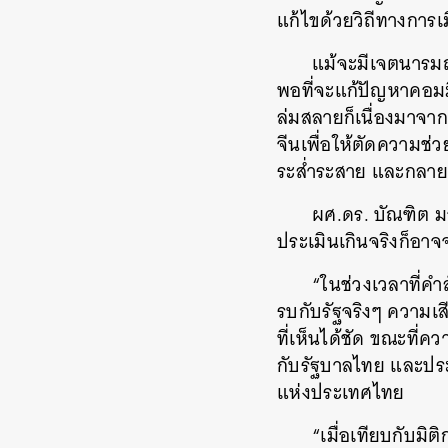
แก้ไขด้วยวิถีทางการเ
แม้จะมีเจตนารมณ
พอที่จะแก้ปัญหาคอมม
ล่มสลายก็เนื่องมาจ
จีนเพื่อให้ตัดความช
ระส่ำระสาย และกลายเ
ผศ.ดร. บัณฑิต มอ
ประเมินเกินจริงก็อา
“ในช่วงเวลาที่คำ
รบกับรัฐจริงๆ ความเ
ที่เห็นได้ชัด ขณะที่ค
กับรัฐบาลไทย และประช
แห่งประเทศไทย
“เมื่อเทียบกับมิ