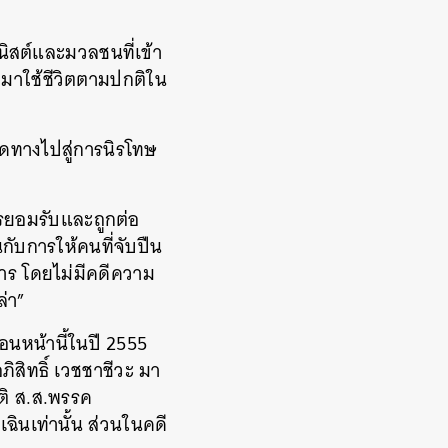
ิสต์และมวลชนที่เข้า
บมาใช้ชีวิตตามปกติใน
ิดทางไปสู่การนิรโทษ
การยอมรับและถูกต่อ
ับการให้คนที่จับปืน
การ โดยไม่มีคดีความ
่า”
ก่อนหน้านี้ในปี 2555
สิทธิ์ เวชชาชีวะ มา
ัติ ส.ส.พรรค
ฉินเท่านั้น ส่วนในคดี