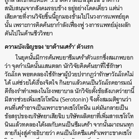
สนับสนุนจากสังคมรอบข้าง อยู่อย่างโดดเดี่ยว แต่น่า
เสียดายที่งานวิจัยชิ้นนี้ถูกมองข้ามไปในวงการแพทย์ยุค
นั้น เพราะการคิดค้นยากำลังเฟื่องฟู วงการแพทย์มุ่งผลัก
ดันไปในด้านชีววิทยา
ความบังเอิญของ ‘ยาต้านเศร้า’ ตัวแรก
ในยุคนั้นมีการค้นพบยาซึมเศร้าตัวแรกซึ่งสมภพบอก
ว่า จุดกำเนิดนั้นแสนตลก นักวิจัยคิดค้นยาที่ใช้รักษา
วัณโรค พอทดลองใช้รักษาผู้ป่วยปรากฏว่ารักษาวัณโรคไม่
ได้ แต่ช่วยได้เรื่องจิตใจ กินยาแล้วคนเป็นวัณโรคอารมณ์
ดีร้องรำทำเพลงในโรงพยาบาล นักวิจัยตั้งข้อสังเกตว่ายานี้
มีสารช่วยเพิ่มเซโรโทนิน (Serotonin) จึงตั้งสมมติฐานว่า
คนที่เศร้าอาจเป็นเพราะขาดเซโรโทนีน แต่มันกลายเป็น
ข้อสรุปของบริษัทยาเสียฉิบ บริษัทผลิตยาที่เพิ่มสารเซโรโท
นินแล้วทดลองได้ผลกับคนเป็นซึมเศร้า จากนั้นมาถนนทุก
สายก็มุ่งสู่คำอธิบายว่า คนเป็นโรคซึมเศร้าเพราะขาดเซโร