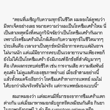
“ตอนที่เผชิญกับความทุกข์ในชีวิต ผมลองไล่ดูพบว่า
มีหกเจ็ดอย่างเลย หมายความว่าผมเป็นโรคซึมเศร้าไหม นี่
เป็นสาเหตุหนึ่งที่คนถูกวินิจฉัยว่าเป็นโรคซึมเศร้ากันมาก
เพราะโรคซึมเศร้ามันใกล้เคียงกับความทุกข์ในชีวิตมากๆ
ประเด็นคือ เวลาเราเป็นทุกข์หนักมีอาการครบแต่มันอาจ
ไม่นานนัก แต่แม้มีอาการครบเป็นเวลายาวนานเพียงพอก็
ยังไม่ได้เป็นโรคซึมเศร้า ยังมีเกณฑ์อีกข้อที่สำคัญมากๆ
คือ เกิดผลกระทบต่อชีวิต เช่น การงานเสีย ความสัมพันธ์
คุณพัง ไม่ดูแลตัวเองสุขภาพย่ำแย่ เมื่อเข้าสามอย่างนี้
แล้วทั้งหมดจึงเรียกว่า โรคซึมเศร้าทางการแพทย์ ผมไม่
ได้บอกว่ามันจริงหรือไม่จริง แต่การแพทย์มองแบบนี้”
สมภพมองว่า แต่ละคนมีที่มาของอาการซึมเศร้าแตก
ต่างกัน แต่เมื่อมาหาหมอกลับถูกทรีตเหมือนกันคือ กินยา
ในภาษาอังกฤษมี 2 คำ คือ symptom relieve หรือ