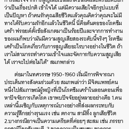
ว่าเป็นเรื่องปกติ เข้าใจได้ แต่มีความเสียใจอีกรูปแบบที่
เป็นปัญหา ถ้าคนรักคุณเสียชีวิตแล้วคุณคิดว่าคุณจะไม่มี
ทางได้รับความรักอีกแล้วในชีวิตนี้ นี่คือต้นตอของโรคซึม
เศร้า ฟรอยด์ตั้งข้อสังเกตมาเป็นร้อยปีและจากการทำงาน
ของผมก็พบว่ามันมีความสูญเสียสองระดับนี้จริงๆ โรคซึม
เศร้าเป็นโรคเกี่ยวกับการสูญเสียอะไรบางอย่างในชีวิต ถ้า
เราไม่สามารถทำความเข้าใจและจัดการกับความสูญเสีย
ได้ เราจะไปต่อไม่ได้” สมภพกล่าว
ต่อมาในทศวรรษ 1950-1960 เริ่มมีการพิจารณา
ประเด็นทางสังคมร่วมด้วย สมภพเล่าว่า มีจิตแพทย์คน
หนึ่งไปสัมภาษณ์ผู้หญิงที่เป็นโรคซึมเศร้าในลอนดอนเพื่อ
หาปัจจัยการเกิดโรค เขาพบปัจจัยอยู่หลายอย่างคือ 1.คน
เหล่านี้เผชิญกับเหตุการณ์บางอย่างที่ส่งผลกระทบกับ
ความรู้สึกอย่างรุนแรง เช่น ตกงาน สามีทิ้ง ลูกเสียชีวิต
2.บางกรณีอาจเป็นความเครียดที่ค่อยๆ สะสม เช่น ภรรยา
ถูกสามีโขกสับตบตี 3.ขาดความเป็นชุมชน ขาดการ