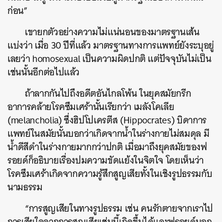
ก่อน”
เขายกตัวอย่างความไม่แน่นอนของมาตรฐานเส้น
แบ่งว่า เมื่อ 30 ปีที่แล้ว มาตรฐานทางการแพทย์ยังระบุอยู่
เลยว่า homosexual เป็นความผิดปกติ แต่ปัจจุบันไม่เป็น
เช่นนั้นอีกต่อไปแล้ว
ถ้าลากกันไปถึงอดีตอันไกลโพ้น ในยุคสมัยกรีก
อาการคล้ายโรคซึมเศร้านั้นเรียกว่า เมลังโคเลีย
(
melancholia)
ซึ่งฮิปโปเครตีส (Hippocrates) บิดาการ
แพทย์ในสมัยนั้นบอกว่าเกิดจากน้ำในร่างกายไม่สมดุล มี
น้ำดีสีดำในร่างกายมากกว่าปกติ เมื่อมาถึงยุคสมัยของฟ
รอยด์ก็อธิบายเรื่องปมความขัดแย้งในจิตใจ โดยเห็นว่า
โรคซึมเศร้าเกิดจากความรู้สึกสูญเสียทั้งในเชิงรูปธรรมกับ
นามธรรม
“การสูญเสียในทางรูปธรรม เช่น คนรักตายจากเราไป
การเสียใจจากการสูญเสียเช่นนี้เกิดขึ้นได้และฟรอยด์บอก