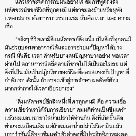
แล้วเราจะจัดการกับมันอย่างไร สมภพพูดถึงสิ่ง
มหัศจรรย์ของชีวิตที่ทุกคนมี แต่อาจมองข้ามหรือผุพัง
แหลกสลาย ต้องการการซ่อมแซม นั่นคือ เวลา และ ความ
เชื่อ
“จริงๆ ชีวิตเรามีสิ่งมหัศจรรย์สิ่งหนึ่ง เป็นสิ่งที่ทุกคนมี
มันช่วยบรรเทาอาการได้และอาจช่วยแก้ปัญหาได้บาง
กรณี นั่นคือ เวลา สำหรับบางคนปัญหาบางอย่าง พอเวลา
ผ่านไป สถานการณ์คลี่คลายก็อาจไม่ได้เป็นอะไรเลย แต่
สิ่งที่เป็น มันเป็นปฏิกริยาของชีวิตที่ตอบสนองกับปัญหาที่
กำลังเจอ
ดังนั้น ถ้าเราจะเข้าสู่การรักษา ผลลัพธ์ต้อง
มากกว่าการให้เวลาเยียวยาเอง”
“สิ่งมหัศจรรย์อีกสิ่งหนึ่งที่เราทุกคนมี คือ ความเชื่อ
ความเชื่อว่าเราได้รับการเยียวยา สมมติท่านเป็นซึมเศร้า
แล้วผมแอบเอายาใส่น้ำเปล่าให้ท่านกิน สิ่งที่เกิดขึ้นคือ
ท่านจะเหมือนเดิม แต่ถ้าผมเอาน้ำเปล่าใส่วิตามินแล้ว
บอกว่าอันนี้คือยาซึมเศร้าตัวล่าสุดที่มีประสิทธิภาพสูงสุด