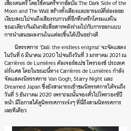
เสียงดนตรี โดยใช้ดนตรีจากอัลบั้ม
The Dark Side of the
Moon and The Wall
สร้างทั้งเสียงและอารมณ์ที่ล่องลอย
เงียบสงบไปจนถึงเสียงรบกวนที่อึกทึกครึกโครมแต่ใน
ขณะเดียวกันมันกลับสื่อสารพลังร่วมไปกับการออกแบบ
การนำเสนอผลงานในแต่ละชิ้นได้เป็นอย่างดี
นิทรรศการ
‘Dalí: the endless enigma’
จะจัดแสดง
ในวันที่
6
มีนาคม
2020
ไปจนถึงวันที่
3
มกราคม
2021
ณ
Carrières de Lumières
คัลเจอร์สเปซ โพรวองซ์ ประเทศ
ฝรั่งเศส โดยในขณะนี้ทาง
Carrières de Lumières
กำลัง
จัดแสดงนิทรรศการ
Van Gogh, Starry Night
และ
Dreamed Japan
ซึ่งยังสามารถเข้าชมนิทรรศการได้จนถึง
วันที่
5
ธันวาคม
2020
เพราะฉะนั้นจองตั๋วไปโพรวองซ์ปี
หน้า มีโอกาสได้ดูนิทรรศการเจ๋งๆ ที่นี่ถึงสามนิทรรศการ
เลยทีเดียว