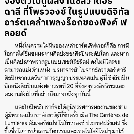
จองตั๋วไปดูผลงานซัลวาดอร์
ดาลี ที่โพรวองซ์ ในรูปแบบดิจิทัล
อาร์ตเคล้าเพลงร็อกของพิงค์ ฟ
ลอยด์
หนึ่งในความใฝ่ฝันของเหล่าอาร์ตเลิฟเวอร์ก็คือ การมี
โอกาสได้ชื่นชมผลงานศิลปะของศิลปินระดับโลก และหาก
เป็นศิลปะภาพวาดรูปแบบเซอร์เรียลิสม์ คงไม่มีใครจะ
สามารถแย่งตำแหน่ง
‘
ปรมาจารย์
’
ไปจากซัลวาดอร์ ดาลี
ศิลปินจากแคว้นกาตาลุญญา ประเทศสเปน ผู้นี้ ซึ่งถือเป็น
อีกหนึ่งศิลปินแห่งศตวรรษที่
20
ที่ยังคงทรงอิทธิพลและ
ผลงานยังเป็นที่กล่าวถึงมาจนถึงทุกวันนี้
และในปีหน้า เราก็จะได้ดูนิทรรศการผลงานของชาย
ผู้มีหนวดเป็นเอกลักษณ์ผู้นี้อีกครั้ง เมื่อ The
Carrières de
Lumières
คัลเจอร์สเปซ ในโพรวองซ์ ประเทศฝรั่งเศส ซึ่ง
ขึ้นชื่อในการนำเอานวัตกรรมและเทคโนโลยีใหม่ๆ มาใช้