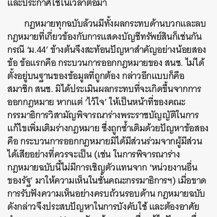
และประกาศใช้ในเวลาต่อมา
กฎหมายทุกฉบับล้วนมีทั้งผลกระทบด้านบวกและลบ
กฎหมายที่เกี่ยวข้องกับการแสดงบัญชีทรัพย์สินก็เช่นกัน
กรณี ‘ม.44’ ข้างต้นจึงสะท้อนปัญหาสำคัญอย่างน้อยสอง
ข้อ ข้อแรกคือ กระบวนการออกกฎหมายของ สนช. ไม่ได้
ตั้งอยู่บนฐานของข้อมูลที่ถูกต้อง กล่าวอีกแบบก็คือ
สมาชิก สนช. มิได้ประเมินผลกระทบที่จะเกิดขึ้นจากการ
ออกกฎหมาย หากแต่ ‘ไว้ใจ’ ให้เป็นหน้าที่ของคณะ
กรรมาธิการวิสามัญพิจารณาร่างพระราชบัญญัติในการ
แก้ไขเพิ่มเติมร่างกฎหมาย ซึ่งถูกซ้ำเติมด้วยปัญหาข้อสอง
คือ กระบวนการออกกฎหมายมิได้มีส่วนร่วมจากผู้มีส่วน
ได้เสียอย่างที่ควรจะเป็น (เช่น ในการพิจารณาร่าง
กฎหมายฉบับนี้ไม่มีการเชิญตัวแทนจาก ‘หน่วยงานอื่น
ของรัฐ’ มาให้ความเห็นในชั้นคณะกรรมาธิการฯ) เมื่อขาด
การรับฟังความเห็นอย่างครบถ้วนรอบด้าน กฎหมายฉบับ
ดังกล่าวจึงประสบปัญหาในการบังคับใช้ และต้องอาศัย