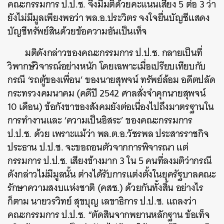
คณะกรรมการ ป.ป.ช. จึงมีมติด้วยคะแนนเสียง 5 ต่อ 3 ว่า
ยังไม่มีมูลเพียงพอว่า พล.อ.ประวิตร จงใจยื่นบัญชีแสดง
บัญชีทรัพย์สินด้วยข้อความอันเป็นเท็จ
มติดังกล่าวของคณะกรรมการ ป.ป.ช. กลายเป็นที่
วิพากษ์วิจารณ์อย่างหนัก โดยเฉพาะเมื่อเปรียบเทียบกับ
กรณี ‘รถตู้ของเพื่อน’ ของนายสุพจน์ ทรัพย์ล้อม อดีตปลัด
กระทรวงคมนาคม (คดีปี 2542 ศาลสั่งจำคุกนายสุพจน์
10 เดือน) ข้อกังขาของสังคมยังต่อเนื่องไปถึงมาตรฐานใน
การทำงานและ ‘ความเป็นอิสระ’ ของคณะกรรมการ
ป.ป.ช. ด้วย เพราะแม้ว่า พล.ต.อ.วัชรพล ประสารราชกิจ
ประธาน ป.ป.ช. จะขอถอนตัวจากการพิจารณา แต่
กรรมการ ป.ป.ช. เสียงข้างมาก 3 ใน 5 คนที่ลงมติว่ากรณี
ดังกล่าวไม่มีมูลนั้น ต่างได้รับการแต่งตั้งในยุครัฐบาลคณะ
รักษาความสงบแห่งชาติ (คสช.) ด้วยกันทั้งสิ้น อย่างไร
ก็ตาม นายวรวิทย์ สุขบุญ เลขาธิการ ป.ป.ช. แถลงว่า
คณะกรรมการ ป.ป.ช. “ตัดสินจากพยานหลักฐาน ข้อเท็จ