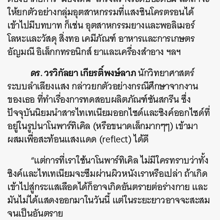
ให้ยกตัวอย่างกลุ่มอุตสาหกรรมที่แสงซินโครตรอนได้
เข้าไปมีบทบาท ก็เช่น อุตสาหกรรมยางและพอลิเมอร์
โลหะและวัสดุ สิ่งทอ เคมีภัณฑ์ อาหารและการเกษตร
อัญมณี อิเล็กกทรอนิกส์ ยาและเครื่องสำอาง ฯลฯ
ดร. วรวิกัลยา เกียรติ์พงษ์ลาภ
นักวิทยาศาสตร์
ระบบลำเลียงแสง กล่าวยกตัวอย่างกรณีศึกษาจากงาน
ของเธอ ที่ทำเรื่องการทดสอบผลิตภัณฑ์ซันสกรีน ซึ่ง
ปัจจุบันนิยมนำสารไทเทเนียมออกไซด์และซิงค์ออกไซด์ที่
อยู่ในรูปนาโนพาร์ทิเคิล (หรือขนาดเล็กมากๆๆ) เข้ามา
ผสมเพื่อสะท้อนแสงแดด (reflect) ได้ดี
“แต่การที่เราใช้นาโนพาร์ทิเคิล ไม่มีใครทราบว่าทั้ง
ซิงค์และไทเทเนียมจะซึมผ่านผิวหนังเราหรือเปล่า ถ้าเกิด
เข้าไปสู่กระแสเลือดได้ก็อาจเกิดอันตรายต่อร่างกาย และ
มันไม่ได้แสดงออกมาในวันนี้ แต่ในระยะยาวอาจจะสะสม
จนเป็นอันตราย