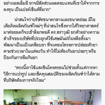
อย่างเอสเอ็มอี อาจมีสัดส่วนผลตอบแทนที่เขาได้จากการ
ลงทุน เป็นเปอร์เซ็นต์ที่มาก”
น่าสนใจว่าบริษัทขนาดกลางและขนาดย่อม มีไอ
เดียคิดผลิตภัณฑ์ใหม่ๆ ที่น่าสนใจซึ่งหากได้วิทยาศาสตร์
มาต่อยอดก็จะเข้าล็อกพอดี ดร.สราวุฒิ ยกตัวอย่างความ
สำเร็จของบริษัทที่ประยุกต์ใช้เศษมันฝรั่งเหลือทิ้งมา
พัฒนาเป็นแป้งเคลือบยา ที่จะคอนโทรลการปล่อยตัวยา
ตามช่วงเวลาในแต่ละวัน ทำให้ไม่ต้องกินยาบ่อยๆ หรือ
ป้องกันการลืมกินยา
“ตรงนี้เราใช้แสงซินโครตรอนไปช่วยตั้งแต่การหา
วิธีการแปรรูป และเช็คคุณสมบัติของผลิตภัณฑ์ว่าได้ตาม
ที่บริษัทต้องการจริงไหม”