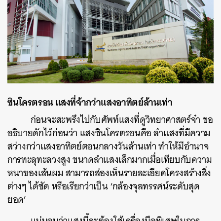
ซินโครตรอน แสงที่จ้ากว่าแสงอาทิตย์ล้านเท่า
ก่อนจะสะพรึงไปกับศัพท์แสงที่ดูวิทยาศาสตร์จ๋า ขอ
อธิบายดักไว้ก่อนว่า แสงซินโครตรอนคือ ลำแสงที่มีความ
สว่างกว่าแสงอาทิตย์ตอนกลางวันล้านเท่า ทำให้มีอำนาจ
การทะลุทะลวงสูง ขนาดลำแสงเล็กมากเมื่อเทียบกับความ
หนาของเส้นผม สามารถส่องเห็นรายละเอียดโครงสร้างสิ่ง
ต่างๆ ได้ชัด หรือเรียกว่าเป็น ‘กล้องจุลทรรศน์ระดับสุด
ยอด’
แน่นอนว่าแสงนี้จะต้องใช้เครื่องมือพิเศษในการ