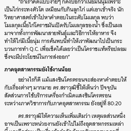
“ถ้าเราคิดแบบง่ายๆ ก็คงบอกว่าเนื้อมันนุ่มเพราะ
เป็นไก่กระทงตัวโต เหมือนกับกินลูกไก่ แต่เอาเข้าจริง นัก
วิทยาศาสตร์เข้าไปหาคำตอบในระดับโมเลกุล พบว่า
โมเลกุลเนื้อไก่โคราชมันเปิดรับโมเลกุลของน้ำ ซึ่งเป็นผล
มาจากทั้งการพัฒนาสายพันธุ์และวิธีการให้อาหาร จึง
ทำให้ไก่มีเนื้อนุ่ม การค้นพบนี้ทำให้เราพัฒนาไปเป็นกระ
บวนการทำ Q.C. เพื่อเช็คได้เลยว่าเป็นโคราชแท้หรือปลอม
ซึ่งจะมีประโยชน์ในการส่งออก”
ภาคอุตสาหกรรมยังใช้งานน้อย
อย่างไรก็ดี แม้แสงซินโครตรอนจะส่องหาคำตอบให้
กับเรื่องต่างๆ มากมาย ดร.สราวุฒิชี้ให้เห็นว่า ปัจจุบัน
สัดส่วนการใช้บริการเครื่องกำเนิดแสงซินโครตรอน
ระหว่างภาควิชาการกับภาคอุตสาหกรรม ยังอยู่ที่ 80:20
ดร.สราวุฒิให้ความเห็นเพิ่มเติมว่า เหตุผลส่วนหนึ่ง
อาจเป็นเพราะหน่วยงานยังเข้าไปไม่ถึงอุตสาหกรรมเหล่า