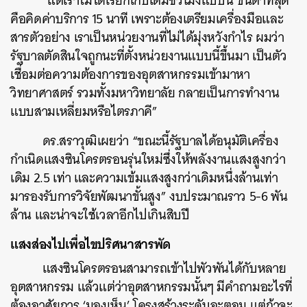
“แต่เราไม่ได้เรียกเก็บเต็มชั่วโมงแบบนี้ ขั้นต่ำที่สุด
คือคิดค่าบริการ 15 นาที เพราะต้องเตรียมเครื่องมือและ
สารตัวอย่าง เราเป็นหน่วยงานที่ไม่ได้มุ่งหวังกำไร ผมว่า
รัฐบาลตัดสินใจถูกนะที่ตั้งหน่วยงานแบบนี้ขึ้นมา เป็นตัว
เชื่อมต่อความต้องการของอุตสาหกรรมเข้ามาหา
วิทยาศาสตร์ รวมทั้งมหาวิทยาลัย กลายเป็นการทำงาน
แบบสามเหลี่ยมหรือไตรภาคี”
ดร.สราวุฒิเผยว่า “ขณะนี้รัฐบาลได้อนุมัติเครื่อง
กำเนิดแสงซินโครตรอนรุ่นใหม่ซึ่งให้พลังงานแสงสูงกว่า
เดิม 2.5 เท่า และความเข้มแสงสูงกว่าเดิมหนึ่งล้านเท่า
มารองรับการวิจัยพัฒนาขั้นสูง” งบประมาณราว 5-6 พัน
ล้าน และน่าจะใช้เวลาอีกไปเกินสิบปี
แสงส่องไปเพื่อไขปริศนาสารพัด
แสงซินโครตรอนสามารถเข้าไปพัวพันได้กับหลาย
อุตสาหกรรม แล้วแต่ว่าอุตสาหกรรมนั้นๆ มีคำถามอะไรที่
ต้องอาศัยการ ‘มองเห็น’ โครงสร้างระดับอะตอม แต่ถ้าจะ