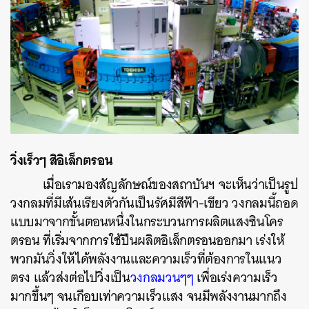
วิ่งเร็วๆ สิอิเล็กตรอน
เมื่อเรามองสัญลักษณ์ของสถาบันฯ จะเห็นว่าเป็นรูป
วงกลมที่มีเส้นเรียงตัวกันเป็นรัศมีสีฟ้า-เขียว วงกลมนี้ถอด
แบบมาจากขั้นตอนหนึ่งในกระบวนการผลิตแสงซินโคร
ตรอน ที่เริ่มจากการใช้ปืนผลิตอิเล็กตรอนออกมา เร่งให้
พวกมันวิ่งให้ได้พลังงานและความเร็วที่ต้องการในแนว
ตรง แล้วส่งต่อไปวิ่งเป็น
วงกลมวนๆๆ
เพื่อเร่งความเร็ว
มากขึ้นๆ จนเกือบเท่าความเร็วแสง จนมีพลังงานมากถึง