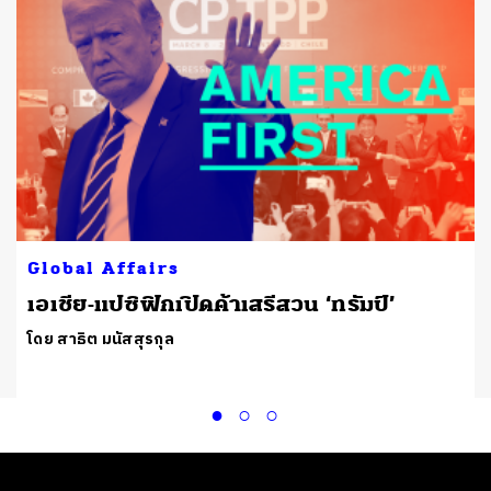
Global Affairs
เอเชีย-แปซิฟิกเปิดค้าเสรีสวน ‘ทรัมป์’
โดย สาธิต มนัสสุรกุล