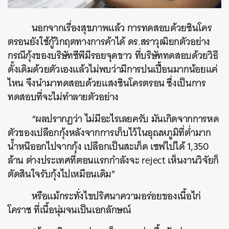
นอกจากเรื่องสุขภาพแล้ว การทดสอบด้วยซินโคร
ตรอนยังใช้กู้วิกฤตทางการค้าได้ ดร.สราวุฒิยกตัวอย่าง
กรณีกุ้งของบริษัทซีพีมีรอยจุดขาว ที่บริษัททดสอบด้วยวิธี
ดั้งเดิมด้วยตัวเองแล้วไม่พบว่ามีการปนเปื้อนมากน้อยแค่
ไหน จึงนำมาทดสอบด้วยแสงซินโครตรอน ซึ่งเป็นการ
ทดสอบที่จะไม่ทำลายตัวอย่าง
“ผลปรากฏว่า ไม่มีอะไรเลยครับ มันเกิดจากการหด
ตัวของเปลือกกุ้งหลังจากการเก็บไว้ในอุณหภูมิที่ต่ำมาก
น้ำหนีออกไปจากกุ้ง เปลือกเป็นสะเก็ด เซฟไปได้ 1,350
ล้าน ต่างประเทศที่ตอนแรกกำลังจะ reject เห็นงานวิจัยก็
ตัดสินใจรับกุ้งไปเหมือนเดิม”
หรือแม้กระทั่งไขปริศนาความอร่อยของเนื้อไก่
โคราช ที่เนื้อนุ่มจนเป็นเอกลักษณ์