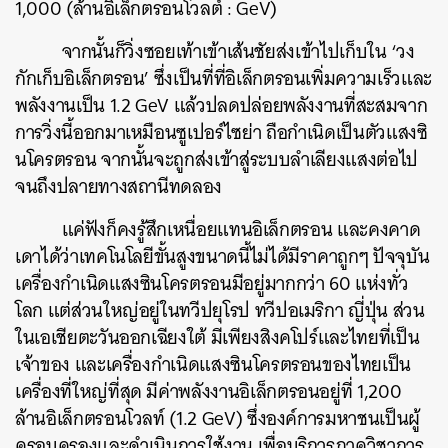
1,000 (ล้านอิเล็กตรอนโวลต์ : GeV)
จากนั้นก็วิ่งซอยเท้าเข้าเส้นชัยส่งเข้าไปเก็บใน ‘วง
กักเก็บอิเล็กตรอน’ ซึ่งเป็นที่ที่อิเล็กตรอนเพิ่มความเร็วและ
พลังงานเป็น 1.2 GeV แล้วปลดปล่อยพลังงานที่สะสมจาก
การวิ่งนี้ออกมาเหมือนซูเปอร์ไซย่า ถือกำเนิดเป็นตัวแสงซิ
นโครตรอน จากนั้นจะถูกส่งเข้าสู่ระบบลำเลียงแสงต่อไป
จนถึงปลายทางสถานีทดลอง
แค่ฟังก็คงรู้สึกเหนื่อยแทนอิเล็กตรอน และคงคาด
เดาได้ว่าเทคโนโลยีขั้นสูงขนาดนี้ไม่ได้มีราคาถูกๆ ปัจจุบัน
เครื่องกำเนิดแสงซินโครตรอนมีอยู่มากกว่า 60 แห่งทั่ว
โลก แต่ส่วนใหญ่อยู่ในทวีปยุโรป ทวีปอเมริกา ญี่ปุ่น ส่วน
ในเอเชียตะวันออกเฉียงใต้ มีเพียงสิงคโปร์และไทยที่เป็น
เจ้าของ และเครื่องกำเนิดแสงซินโครตรอนของไทยเป็น
เครื่องที่ใหญ่ที่สุด มีค่าพลังงานอิเล็กตรอนอยู่ที่ 1,200
ล้านอิเล็กตรอนโวลท์ (1.2 GeV) ซึ่งองค์การมหาชนเป็นผู้
ครอบครองและดำเนินการใช้งาน เพื่อบริการภาควิชาการ