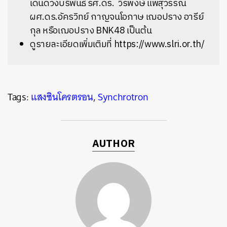
เด่นดวงบริพันธ์ รศ.ดร. วีรพงษ์ แพสุวรรณ
ผศ.ดร.อัครวิทย์ กาญจนโอภาษ เฌอปราง อารีย์
กุล หรือเฌอปราง BNK48 เป็นต้น
ดูรายละเอียดเพิ่มเติมที่ https://www.slri.or.th/
Tags:
แสงซินโครตรอน
,
Synchrotron
AUTHOR