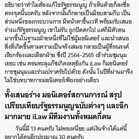
อธิบายว่าทำไมต้องแก้ไขรัฐธรรมนูญ ถ้าเห็นด้วยก็ลงชื่อ
ตรงจุดนี้นะครับ หลังจากนั้นก็กลายเป็นม็อบสามกีบ เป็น
ส่วนหนึ่งของกระบวนการ มีหน้าตาขึ้นเวที พร้อมกับเสนอ
ร่างแก้รัฐธรรมนูญ เขาไม่รับ ถูกปัดตกไป แต่ก็มีตัวตน
มากขึ้นในฐานะฝ่ายหนึ่งที่ไม่ใช่ผู้มอนิเตอร์ และนำเสนอ
สิ่งที่เกิดขึ้นตามความเป็นจริงเสมอ กลายเป็นผู้ที่รณรงค์
เรียกร้องและเลือกฝ่าย ซึ่งปี 2564-2565 เข้าร่วมชุมนุม
เยอะ เช่น ตอนทะลุแก๊ซเกิดเหตุยิงกัน iLaw ก็มอนิเตอร์
การชุมนุมและร่วมปราศรัยไปด้วย ดังนั้น ในปีที่ผ่านมาจึง
ไม่ใช่บทบาทการมอนิเตอร์เพียงอย่างเดียว
ทั้งเสนอร่าง มอนิเตอร์สถานการณ์ สรุป
เปรียบเทียบรัฐธรรมนูญฉบับต่างๆ และอีก
มากมาย iLaw มีทีมงานทั้งหมดกี่คน
วันนี้มี 13 คนครับ ไม่พอเหนื่อย แต่เงินจ้างได้แค่นี้
อยากได้คนอีกประมาณ 30 คนครับ