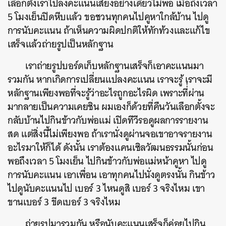
เลือกตั้งเราไปลงคะแนนเสียงอย่างเดียวไม่พอ เมื่อถึงเวลา
5 โมงเย็นปิดหีบแล้ว ขอชวนทุกคนไปคูหาใกล้บ้าน ไปดู
การนับคะแนน ถ้าเห็นความผิดปกติให้ทักท้วงและแก้ไข
เสร็จแล้วถ่ายรูปเป็นหลักฐาน
เราถ่ายรูปบอร์ดเก็บหลักฐานเสร็จก็เอาคะแนนมา
รวมกัน หากเกิดการเปลี่ยนแปลงคะแนน เราจะรู้ เราจะมี
หลักฐานเพียงพอที่จะรู้ว่าอะไรถูกอะไรผิด เพราะที่่ผ่าน
มากลายเป็นความเคยชิน ผมเองก็ด้วยที่คืนวันเลือกตั้งจะ
กลับบ้านไปกินข้าวกับพ่อแม่ เปิดทีวีรอดูผลการรายงาน
สด แต่สิ่งนี้ไม่เพียงพอ ถ้าเรานั่งดูผ่านจอเขาอาจรายงาน
อะไรมาให้ก็ได้ ดังนั้น เราต้องแคนเซิลวัฒนธรรมนั้นก่อน
พอถึงเวลา 5 โมงเย็น ไปกินข้าวกับพ่อแม่หน้าคูหา ไปดู
การนับคะแนน เอาเพื่อน เอาทุกคนไปนั่งดูตรงนั้น กินข้าว
ไปดูนับคะแนนไป เบอร์ 3 ไหนดูสิ เบอร์ 3 จริงไหม เขา
ขานเบอร์ 3 ขีดเบอร์ 3 จริงไหม
ถ่ายรูปมารวมกัน หรือนับคะแนนเสร็จก็ค่อยไปกิน