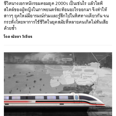
ชีวิตนางเอกหนังรอมคอมยุค 2000s เป็นเช่นไร แล้วไลฟ์
สไตล์ของผู้หญิงในภาพยนตร์สะท้อนอะไรออกมา จึงทำให้
สาวๆ ยุคใหม่มีอารมณ์ร่วมและรู้สึกไปในทิศทางเดียวกัน จน
กระทั่งโหยหาการใช้ชีวิตในยุคสมัยที่หลายคนเกิดไม่ทันเสีย
ด้วยซ้ำ
โดย
ณัชชา วิเชียร