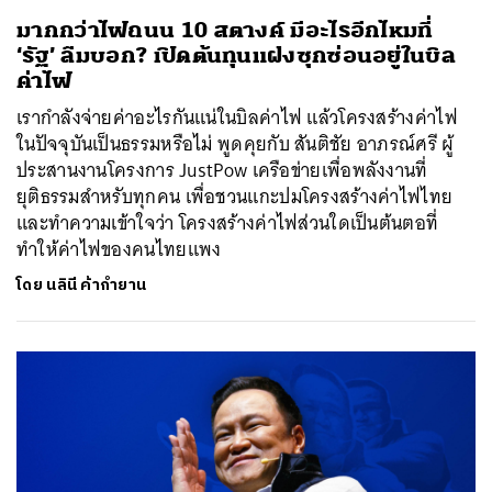
มากกว่าไฟถนน 10 สตางค์ มีอะไรอีกไหมที่
‘รัฐ’ ลืมบอก? เปิดต้นทุนแฝงซุกซ่อนอยู่ในบิล
ค่าไฟ
เรากำลังจ่ายค่าอะไรกันแน่ในบิลค่าไฟ แล้วโครงสร้างค่าไฟ
ในปัจจุบันเป็นธรรมหรือไม่ พูดคุยกับ สันติชัย อาภรณ์ศรี ผู้
ประสานงานโครงการ JustPow เครือข่ายเพื่อพลังงานที่
ยุติธรรมสำหรับทุกคน เพื่อชวนแกะปมโครงสร้างค่าไฟไทย
และทำความเข้าใจว่า โครงสร้างค่าไฟส่วนใดเป็นต้นตอที่
ทำให้ค่าไฟของคนไทยแพง
โดย
นลินี ค้ากำยาน