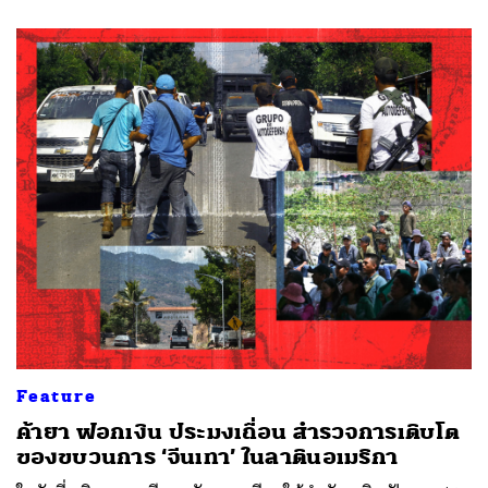
Feature
ค้ายา ฟอกเงิน ประมงเถื่อน สำรวจการเติบโต
ของขบวนการ ‘จีนเทา’ ในลาตินอเมริกา