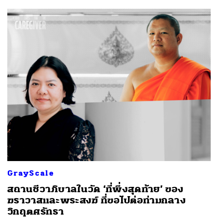
GrayScale
สถานชีวาภิบาลในวัด ‘ที่พึ่งสุดท้าย’ ของ
ฆราวาสและพระสงฆ์ ที่ขอไปต่อท่ามกลาง
วิกฤตศรัทธา