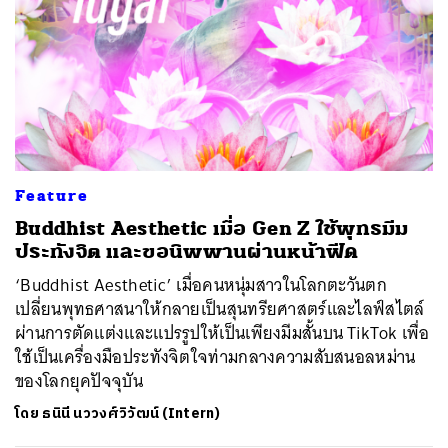
Feature
Buddhist Aesthetic เมื่อ Gen Z ใช้พุทธมีม
ประทังจิต และขอนิพพานผ่านหน้าฟีด
‘Buddhist Aesthetic’ เมื่อคนหนุ่มสาวในโลกตะวันตก
เปลี่ยนพุทธศาสนาให้กลายเป็นสุนทรียศาสตร์และไลฟ์สไตล์
ผ่านการตัดแต่งและแปรรูปให้เป็นเพียงมีมสั้นบน TikTok เพื่อ
ใช้เป็นเครื่องมือประทังจิตใจท่ามกลางความสับสนอลหม่าน
ของโลกยุคปัจจุบัน
โดย
ธนินี นววงศ์วิวัฒน์ (Intern)