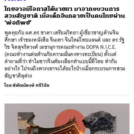
ไทยอาจมีโอกาสได้นายกฯ มาจากขบวนการ
สวมสัญชาติ เมื่อเด็กจีนกลายเป็นคนไทยผ่าน
‘พ่อทิพย์’
พูดคุยกับ ผศ.ดร.ชาดา เตรียมวิทยา ผู้เชี่ยวชาญด้านจีน
ศึกษา เจ้าของหนังสือ จีนเทา จีนใหม่ไทยแลนด์ และ ดร.รัฐ
วิช จิตสุจริตวงศ์ เลขานุการคณะทำงาน DOPA N.I.C.E.​
(คณะทำงานต่อต้านภัยความมั่นคงทางทะเบียน) ตั้งแต่
คำถามที่ว่า ทำไมชาวจีนต้องเลือกทำแบบนี้ที่ไทย ทำกัน
อย่างไร ไปจนถึงพวกเขาจะได้อะไรบ้างเมื่อกระบวนการสวม
สัญชาติลุล่วง
โดย
พิพัฒน์พงษ์ ศรีวิชัย