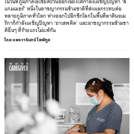
ในวันที่ภูมิภาคเอเชียตะวันออกเฉียงใต้กำลังเผชิญปัญหา ‘ส
แกมเมอร์’ หนึ่งในอาชญากรรมข้ามชาติที่ส่งผลกระทบต่อ
หลายภูมิภาคทั่วโลก ห่างออกไปอีกซีกโลกในพื้นที่ลาตินอเม
ริกาก็กำลังเผชิญปัญหา ‘ยาเสพติด’ และอาชญากรรมข้ามชา
ติอื่นๆ ที่ร้ายแรงไม่แพ้กัน
โดย
แพรวารินทร์ โพพิทูล
ค้นหา
SHARE
TWEET
LINE
EMAIL