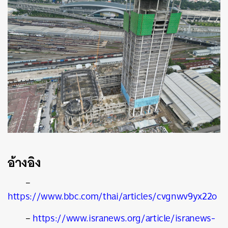
อ้างอิง
–
https://www.bbc.com/thai/articles/cvgnwv9yx22o
–
https://www.isranews.org/article/isranews-