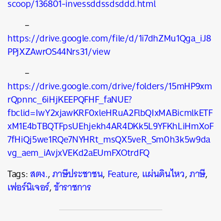
scoop/136801-invessddssdsddd.html
–
https://drive.google.com/file/d/1i7dhZMu1Qga_iJ8
PPjXZAwrOS44Nrs31/view
–
https://drive.google.com/drive/folders/15mHP9xm
rQpnnc_6iHjKEEPQFHF_faNUE?
fbclid=IwY2xjawKRF0xleHRuA2FlbQIxMABicmlkETF
xM1E4bTBQTFpsUEhjekh4AR4DKk5L9YFKhLiHmXoF
7fHiQj5we1RQe7NYHRt_msQX5veR_Sm0h3k5w9da
vg_aem_iAvjxVEKd2aEUmFXOtrdFQ
Tags:
สตง.
,
ภาษีประชาชน
,
Feature
,
แผ่นดินไหว
,
ภาษี
,
เฟอร์นิเจอร์
,
ข้าราชการ