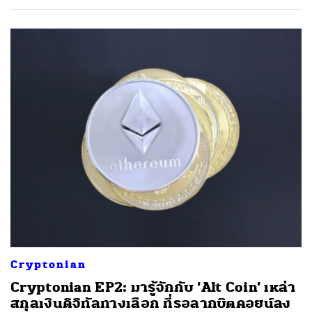
Cryptonian
Cryptonian EP2: มารู้จักกับ ‘Alt Coin’ เหล่า
สกุลเงินดิจิทัลทางเลือก ที่รอลากบิตคอยน์ลง