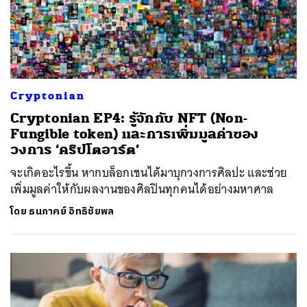
ค้นหา
Cryptonian
SHARE
TWEET
LINE
EMAIL
Cryptonian EP4: รู้จักกับ NFT (Non-
Fungible token) และการเพิ่มมูลค่าของ
วงการ ‘คริปโตอาร์ต’
จะเกิดอะไรขึ้น หากบล็อกเชนได้มาบุกวงการศิลปะ และช่วย
เพิ่มมูลค่าให้กับผลงานของศิลปินทุกคนได้อย่างมหาศาล
โดย
ธนภาคย์ อิทธิชัยพล