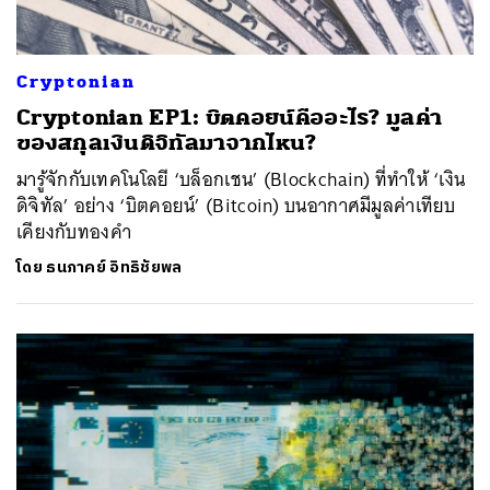
Cryptonian
Cryptonian EP1: บิตคอยน์คืออะไร? มูลค่า
ของสกุลเงินดิจิทัลมาจากไหน?
มารู้จักกับเทคโนโลยี ‘บล็อกเชน’ (Blockchain) ที่ทำให้ ‘เงิน
ดิจิทัล’ อย่าง ‘บิตคอยน์’ (Bitcoin) บนอากาศมีมูลค่าเทียบ
เคียงกับทองคำ
โดย
ธนภาคย์ อิทธิชัยพล