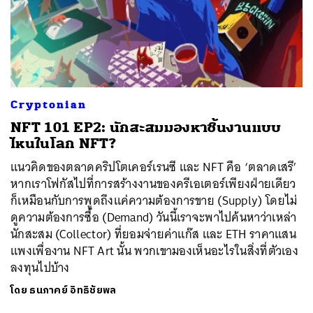
Cryptonian
NFT 101 EP2: นักสะสมมองหาชิ้นงานแบบ
ไหนในโลก NFT?
แนวคิดของตลาดคริปโตเคอร์เรนซี และ NFT คือ ‘ตลาดเสรี’
หากเราโฟกัสไปที่การสร้างงานของครีเอเตอร์เพียงฝ่ายเดียว
ก็เหมือนกับการพูดถึงแค่ความต้องการขาย (Supply) โดยไม่
ดูความต้องการซื้อ (Demand) วันนี้เราจะพาไปค้นหาว่าเหล่า
นักสะสม (Collector) ที่ยอมจ่ายค่าแก๊ส และ ETH ราคาแสน
แพงเพื่องาน NFT Art นั้น พวกเขามองเห็นอะไรในสิ่งที่ตัวเอง
ลงทุนไปบ้าง
โดย
ธนภาคย์ อิทธิชัยพล