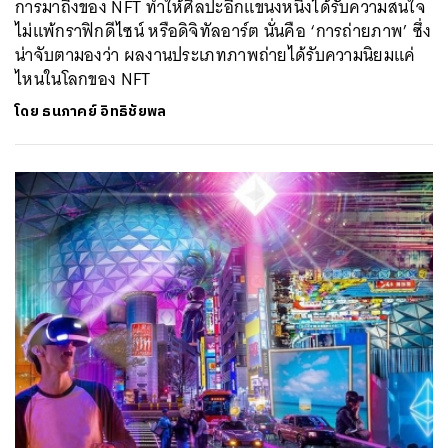
การมาถึงของ NFT ทำให้ศิลปะอีกแขนงหนึ่งได้รับความสนใจ
ไม่แพ้กราฟิกดีไซน์ หรือดิจิทัลอาร์ต นั่นคือ ‘การถ่ายภาพ’ ซึ่ง
น่าจับตามองว่า ผลงานประเภทภาพถ่ายได้รับความนิยมแค่
ไหนในโลกของ NFT
โดย
ธนภาคย์ อิทธิชัยพล