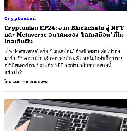
Cryptonian
Cryptonian EP24: จาก Blockchain สู่ NFT
และ Metaverse อนาคตของ ‘โลกเสมือน’ ที่ไม่
ไกลเกินฝัน
เมื่อ ‘Metaverse’ หรือ ‘โลกเสมือน’ คือเป้าหมายต่อไปของ
มาร์ก ซักเคอร์เบิร์ก เจ้าพ่อเฟซบุ๊ก แล้วเทคโนโลยีบล็อกเชน
คริปโตเคอร์เรนซี รวมถึง NFT จะเข้ามามีบทบาทตรงนี้
อย่างไร?
โดย
ธนภาคย์ อิทธิชัยพล