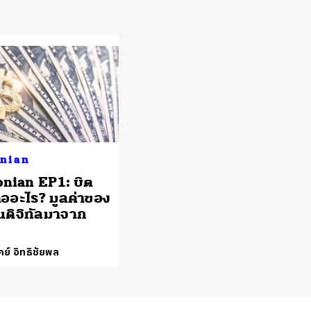
nian
nian EP1: บิต
ืออะไร? มูลค่าของ
ินดิจิทัลมาจาก
ย์ อิทธิชัยพล