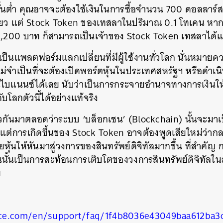
ขั้นต่ำ คุณอาจจะต้องใช้เงินในการซื้อจำนวน 700 ดอลลาร์ส
ยว แต่ Stock Token ของเทสลาในปริมาณ 0.1 โทเคน หากมี
2,200 บาท ก็สามารถเป็นเจ้าของ Stock Token เทสลาได้แ
งเป็นแพลตฟอร์มแลกเปลี่ยนที่มีผู้ใช้งานทั่วโลก นั่นหมาย
 ไม่จำเป็นที่จะต้องเปิดพอร์ตหุ้นในประเทศสหรัฐฯ หรือดำเน
นไบแนนซ์ได้เลย นับว่าเป็นการกระจายอำนาจทางการเงินให
ับโลกตัวนี้ได้อย่างแท้จริง
วกันมาตลอดว่าระบบ ‘บล็อกเชน’ (Blockchain) นั้นจะมาเป็
แต่การเกิดขึ้นของ Stock Token อาจต้องพูดเสียใหม่ว่าก
นหา
หุ้นให้หันมาสู่วงการของสินทรัพย์ดิจิทัลมากขึ้น ที่สำคัญ
SHARE
TWEET
LINE
EMAIL
นั้นเป็นการสะท้อนการเติบโตของวงการสินทรัพย์ดิจิทัล
ย
ce.com/en/support/faq/1f4b8036e43049baa612ba3