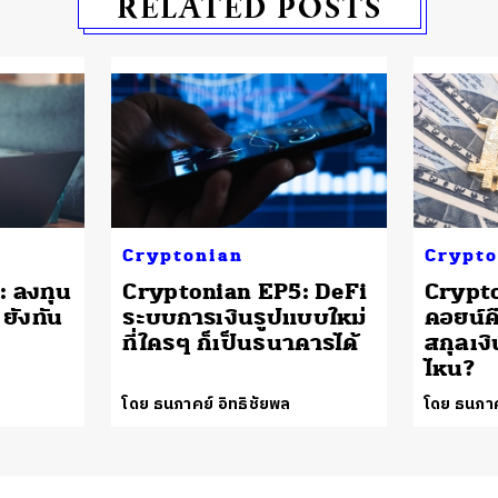
RELATED POSTS
Cryptonian
Crypto
 ลงทุน
Cryptonian EP5: DeFi
Crypto
ยังทัน
ระบบการเงินรูปแบบใหม่
คอยน์ค
ที่ใครๆ ก็เป็นธนาคารได้
สกุลเง
ไหน?
โดย ธนภาคย์ อิทธิชัยพล
โดย ธนภาค