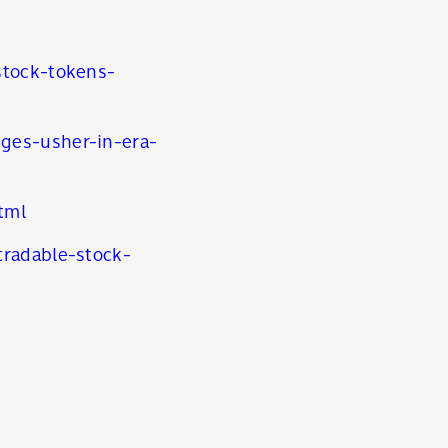
stock-tokens-
ges-usher-in-era-
tml
radable-stock-