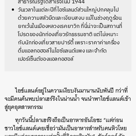
สาธารณรัฐได้สำเร็จในปี 1944
วันเวลาในแต่ละปีที่ไอซ์แลนด์ส่วนใหญ่ปกคลุมไป
ด้วยความสลัวมืดและเงียบสงบ แม้ในช่วงฤดูร้อน
ยกเว้นในเมืองหลวงเรคยาวิก ที่นี่น่าจะเป็นสถานที่
โปรดของนักท่องเที่ยวรักธรรมชาติ แต่ไม่เหมาะ
กับนักท่องเที่ยวสายปาร์ตี้ เพราะราคาค่าเครื่อง
ดื่มแอลกอฮอล์ในไอซ์แลนด์แพง และจำกัด
เปอร์เซ็นต์ของแอลกอฮอล์
ไอซ์แลนด์อยู่ในความเงียบงันมานานนับพันปี กว่าที่
จะมีคนค้นพบปลาเฮร์ริงในน่านน้ำ จนนำพาไอซ์แลนด์เข้า
สู่ยุคอุตสาหกรรม
ทุกวันนี้ปลาเฮร์ริงถือเป็นอาหารอันโอชะ “แต่ก่อน
ชาวไอซ์แลนด์เคยเชื่อว่ามันเป็นอาหารสำหรับคนหิวโหย