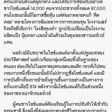
ครั้งแรกนับตั้งแต่ยุคกลาง และได้รับการต้อนรับอย่างดี
ชาวไอซ์แลนด์ 14,000 คนจากประชากรทั้งหมด 87,000
คนในขณะนั้นมีโอกาสซื้อหุ้น แต่ต่อมาหลายคนก็ ‘ติด
ดอย’ หลายโครงการล้มเหลวจากการระดมทุน โรงงานเฮร์
ริงหรือที่เรียกว่า ‘โรงสีทองคำ’ ถูกปรับเปลี่ยนเป็นโรงงาน
ผลิตแป้ง ปุ๋ยคอก และน้ำมันด้วยเงินทุนของชาวนอร์เวย์
แทน
นอร์เวย์มีบทบาทในไอซ์แลนด์มาตั้งแต่ปฐมบทของ
ประวัติศาสตร์ นอร์เวเจียนกลุ่มหนึ่งละทิ้งถิ่นฐานของ
ตนเอง ล่องเรือไปในมหาสมุทรแอตแลนติก กระทั่งไปพบ
เจอเกาะหนึ่งซึ่งขณะนั้นยังไม่ปรากฏชื่อไอซ์แลนด์ และมี
การบันทึกเรื่องการย้ายถิ่นฐานขึ้นเกาะอย่างเป็นทางการ
ครั้งแรกเมื่อปี 874 หลังจากนั้นไอซ์แลนด์ก็เป็นส่วนหนึ่ง
ของราชอาณาจักรนอร์เวย์
ผู้คนชาวไอซ์แลนด์ต้องเรียนรู้ในการปรับตัวให้เข้ากับ
ธรรมชาติ สิ่งหนึ่งที่ส่งผลกระทบต่อชีวิตของพวกเขาอย่าง