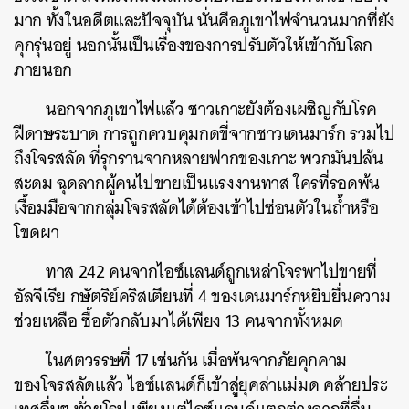
มาก ทั้งในอดีตและปัจจุบัน นั่นคือภูเขาไฟจำนวนมากที่ยัง
คุกรุ่นอยู่ นอกนั้นเป็นเรื่องของการปรับตัวให้เข้ากับโลก
ภายนอก
นอกจากภูเขาไฟแล้ว ชาวเกาะยังต้องเผชิญกับโรค
ฝีดาษระบาด การถูกควบคุมกดขี่จากชาวเดนมาร์ก รวมไป
ถึงโจรสลัด ที่รุกรานจากหลายฟากของเกาะ พวกมันปล้น
สะดม ฉุดลากผู้คนไปขายเป็นแรงงานทาส ใครที่รอดพ้น
เงื้อมมือจากกลุ่มโจรสลัดได้ต้องเข้าไปซ่อนตัวในถ้ำหรือ
โขดผา
ทาส 242 คนจากไอซ์แลนด์ถูกเหล่าโจรพาไปขายที่
อัลจีเรีย กษัตริย์คริสเตียนที่ 4 ของเดนมาร์กหยิบยื่นความ
ช่วยเหลือ ซื้อตัวกลับมาได้เพียง 13 คนจากทั้งหมด
ในศตวรรษที่ 17 เช่นกัน เมื่อพ้นจากภัยคุกคาม
ของโจรสลัดแล้ว ไอซ์แลนด์ก็เข้าสู่ยุคล่าแม่มด คล้ายประ