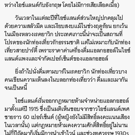
หว่างไอซ์แลนด์กับอังกฤษ โดยไม่มีการเสียเลือดเนื้อ)
วันเวลาในแต่ละปีที่ไอซ์แลนด์ส่วนใหญ่ปกคลุมไป
ด้วยความสลัวมืด และเงียบสงบแม้ในช่วงฤดูร้อน ยกเว้น
ในเมืองหลวงเรคยาวิก ประเทศเกาะนี้น่าจะเป็นสถานที่
โปรดของนักท่องเที่ยวรักธรรมชาติ แต่ไม่เหมาะกับนักท่อง
เที่ยวสายปาร์ตี้ เพราะราคาค่าเครื่องดื่มแอลกอฮอล์ในไอซ์
แลนด์แพงและจำกัดเปอร์เซ็นต์ของแอลกอฮอล์
ยิ่งถ้าไปนั่งดื่มตามบาร์ในเรคยาวิก นักท่องเที่ยวบาง
คนเขียนความเห็นลงในบลอกท่องเที่ยวว่า ดื่มและเมากัน
ค้นหา
จนเป็นหนี้
SHARE
TWEET
LINE
EMAIL
ไอซ์แลนด์เริ่มออกกฎหมายห้ามจำหน่ายแอลกอฮอล์
มาตั้งแต่ปี 1915 ซึ่งเป็นมติเห็นชอบจากชาวไอซ์แลนด์เพศ
ชายราว 60 เปอร์เซ็นต์ (ผู้หญิงยังไม่มีสิทธิ์ลงคะแนนเสียง
ในเวลานั้น) แต่กฎหมายห้ามคงความศักดิ์สิทธิ์อยู่ไม่นาน
ไม่กี่ปีถัดมาก็เริ่มมีการนำเข้าไวน์ และช่วงทศวรรษ 1930s