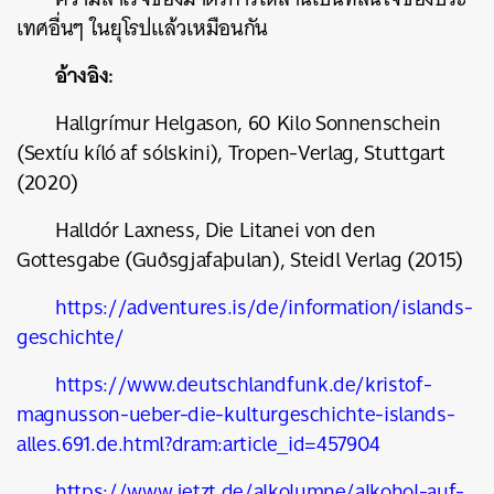
เทศอื่นๆ ในยุโรปแล้วเหมือนกัน
อ้างอิง:
Hallgr
í
mur Helgason, 60 Kilo Sonnenschein
(
Sextíu kíló af sólskini)
, Tropen-Verlag, Stuttgart
(2020)
Halld
ó
r Laxness, Die Litanei von den
Gottesgabe (
Guðsgjafaþulan),
Steidl Verlag (2015)
https://adventures.is/de/information/islands-
geschichte/
https://www.deutschlandfunk.de/kristof-
magnusson-ueber-die-kulturgeschichte-islands-
alles.691.de.html?dram:article_id=457904
https://www.jetzt.de/alkolumne/alkohol-auf-