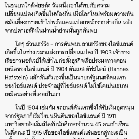
ในชนบทใกล้ฟยอร์ด วันหนึ่งเขาได้พบกับความ
เปลี่ยนแปลงเกิดขึ้นในท้องถิ่น เมื่อโลกใหม่พร้อมความทัน
สมัยเยื้องกรายเข้าไปพร้อมคนแปลกหน้าจากต่างถิ่น หลัง
จากปลาเฮร์ริงในน่านน้ำย่านนั้นถูกค้นพบ
ใดๆ ล้วนเฮร์ริง – การค้นพบปลาเฮร์ริงของไอซ์แลนด์
เกิดขึ้นในช่วงเวลาแห่งการเปลี่ยนแปลง ปี 1903 เจ้าของ
เรือชาวนอร์เวย์ได้เข้าไปก่อตั้งธุรกิจเรือประมงทางตอน
เหนือของไอซ์แลนด์ ปี 1904 ฮันเนส ฮัฟสไตน์ (Hannes
Hafstein) ผลักดันตัวเองขึ้นเป็นนายกรัฐมนตรีคนแรก
ของไอซ์แลนด์ ประจำอยู่ที่ไอซ์แลนด์ ไม่ใช่โคเปนเฮเกน
เหมือนอย่างที่เคยเป็นมา
ในปี 1904 เช่นกัน รถยนต์คันแรกซึ่งได้รับเงินอุดหนุน
จากรัฐสภาก็เริ่มวิ่งบนผืนดินของไอซ์แลนด์ ปี 1911
มหาวิทยาลัยเริ่มเปิดรับนักศึกษาจำนวน 45 คนเข้าเรียน
ในสี่คณะ ปี 1915 เรือของไอซ์แลนด์แล่นออกสู่ทะเลเป็น