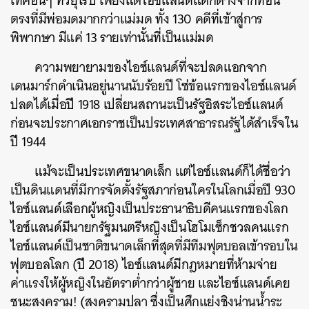
เทศอื่นๆ ทั่วยุโรป เพียงแต่ไอซ์แลนด์แตกต่างจากที่อื่น
ตรงที่มีพ่อมดมากกว่าแม่มด ทั้ง 130 คดีที่เข้าสู่การ
พิพากษา มีแค่ 13 รายเท่านั้นที่เป็นแม่มด
ความพยายามของไอซ์แลนด์ที่จะปลดแอกจาก
เดนมาร์กดำเนินอยู่นานนับร้อยปี โซ่ข้อแรกของไอซ์แลนด์
ปลดได้เมื่อปี 1918 เปลี่ยนสถานะเป็นรัฐอิสระไอซ์แลนด์
ก่อนจะประกาศเอกราชเป็นประเทศสาธารณรัฐได้สำเร็จใน
ปี 1944
แม้จะเป็นประเทศขนาดเล็ก แต่ไอซ์แลนด์ก็ได้ชื่อว่า
เป็นดินแดนที่มีการจัดตั้งรัฐสภาก่อนใครในโลกเมื่อปี 930
ไอซ์แลนด์เลือกผู้หญิงเป็นประธานาธิบดีคนแรกของโลก
ไอซ์แลนด์มีนายกรัฐมนตรีหญิงเป็นโฮโมเซ็กชวลคนแรก
ไอซ์แลนด์เป็นชาติขนาดเล็กที่สุดที่มีทีมฟุตบอลเข้ารอบใน
ฟุตบอลโลก (ปี 2018) ไอซ์แลนด์มีกฎหมายที่ห้ามจ่าย
ค่าแรงให้ผู้หญิงในอัตราต่ำกว่าผู้ชาย และไอซ์แลนด์เคย
ชนะสงคราม! (สงครามปลา ซึ่งเป็นศึกแย่งชิงน่านน้ำระ