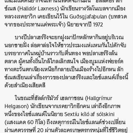
และมีแต่คนยากจนเท่านั้นที่คิดจะกินมัน” ฮัลล์ดอร์ ลัก
ซ์เนส (Halld
ó
r Laxness) นักเขียนรางวัลโนเบลจากเมือง
หลวงเรคยาวิก เคยเขียนไว้ใน
Guðsgjafaþulan
(บทสวด
จากของประทานแด่พระเจ้า) นิยายจากปี 1972
บางปีปลาเฮร์ริงจะยกฝูงมาปักหลักหากินอยู่บริเวณ
นอกชายฝั่ง ล่อตาล่อใจให้ชาวประมงแห่แหนกันไปดักจับ
บรรยากาศในหมู่บ้านราวกับตื่นทอง พอปลาเฮร์ริงล้น
ตลาด ผู้คนทั้งถิ่นใกล้ไกลเลิกสนใจ เมืองบูมแห่งฟยอร์ด
ทางตะวันตกเฉียงเหนือก็กลายเป็นเมืองร้างไปอีกหน ลัก
ซ์เนสเขียนเล่าเรื่องราวของปลาเฮร์ริงและไอซ์แลนด์เรื่องนี้
ด้วยสำเนียงเสียดสี
ในขณะที่ฮัลล์กริมัวร์ เฮลกาซอน (Hallgr
í
mur
Helgason) นักเขียนจากเรคยาวิกอีกคน เล่าถึงอีกภาพ
หนึ่งของไอซ์แลนด์ในนิยาย
Sextíu kíló af sólskini
(แสงแดด 60 กิโล) ถึงเหตุการณ์ในไอซ์แลนด์ช่วงเปลี่ยน
ผ่านศตวรรษที่ 20 ผ่านตัวละครเกษตรกรหนุ่มที่ใช้ชีวิตอยู่