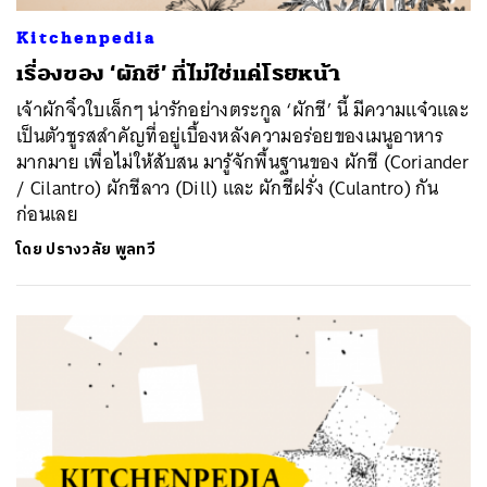
Kitchenpedia
เรื่องของ ‘ผักชี’ ที่ไม่ใช่แค่โรยหน้า
เจ้าผักจิ๋วใบเล็กๆ น่ารักอย่างตระกูล ‘ผักชี’ นี้ มีความแจ๋วและ
เป็นตัวชูรสสำคัญที่อยู่เบื้องหลังความอร่อยของเมนูอาหาร
มากมาย เพื่อไม่ให้สับสน มารู้จักพื้นฐานของ ผักชี (Coriander
/ Cilantro) ผักชีลาว (Dill) และ ผักชีฝรั่ง (Culantro) กัน
ก่อนเลย
โดย
ปรางวลัย พูลทวี