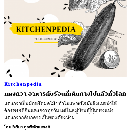
Kitchenpedia
แตงกวา อาหารดับร้อนที่เดินทางไปแล้วทั่วโลก
แตงกวาเป็นผักหรือผลไม้? ทำไมแพทย์โรมันถึงแนะนำให้
จักรพรรดิกินแตงกวาทุกวัน แต่ในหมู่บ้านญี่ปุ่นบางแห่ง
แตงกวากลับกลายเป็นของต้องห้าม
โดย
ธิติมา อุรพีพัฒนพงศ์