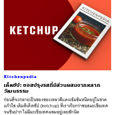
Kitchenpedia
เค็ตชัป: ซอสปรุงรสที่มีส่วนผสมจากหลาก
วัฒนธรรม
ก่อนที่จะกลายเป็นของของเหลวสีแดงเข้มข้นหนืดอยู่ในขวด
แก้วใส เดิมทีเค็ตชัป (ketchup) ที่เราเรียกว่าซอสมะเขือเทศ
จนชินปาก ไม่มีมะเขือเทศผสมอยู่เลยสักนิด