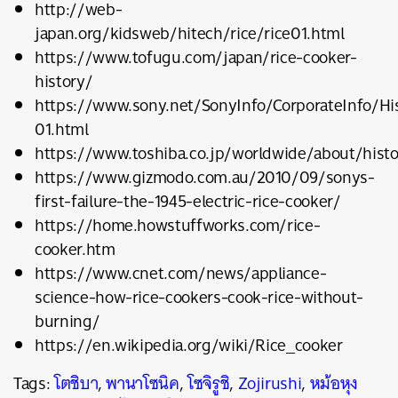
http://web-
japan.org/kidsweb/hitech/rice/rice01.html
https://www.tofugu.com/japan/rice-cooker-
history/
https://www.sony.net/SonyInfo/CorporateInfo/Hi
01.html
https://www.toshiba.co.jp/worldwide/about/hist
https://www.gizmodo.com.au/2010/09/sonys-
first-failure-the-1945-electric-rice-cooker/
https://home.howstuffworks.com/rice-
cooker.htm
https://www.cnet.com/news/appliance-
science-how-rice-cookers-cook-rice-without-
burning/
https://en.wikipedia.org/wiki/Rice_cooker
Tags:
โตชิบา
,
พานาโซนิค
,
โซจิรูชิ
,
Zojirushi
,
หม้อหุง