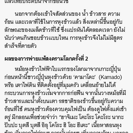
แล้วเทียบระดับน้ำจากข้อนิ้วชี้
นอกจากต้องเข้าใจสัดส่วนของ น้ำ ข้าวสาร ความ
ร้อน และเวลาที่ใช้ในการหุงข้าวแล้ว สิ่งเหล่านี้ขึ้นอยู่กับ
ลักษณะของเมล็ดข้าวที่ใช้ ซึ่งแปรผันได้ตลอดเวลา ยังไม่
นับว่าคนกินชอบข้าวแบบไหน การหุงข้าวจึงไม่ไม่มีสูตร
สำเร็จที่ตายตัว
ผลของการพ่ายแพ้สงครามโลกครั้งที่ 2
หม้อหุงข้าวไฟฟ้าใบแรกของโลกมาจากเกาะญี่ปุ่น
ก่อนหน้านี้ชาวญี่ปุ่นหุงข้าวด้วย ‘คามาโดะ’ (Kamado)
หรือ เตาไฟดิน ที่ติดตั้งอยู่ที่มุมครัว เคลื่อนย้ายไม่ได้
กระบวนการหุงข้าวเร่ิมจากการก่อฟืน จากนั้นวางหม้อที่มี
ข้าวสารและน้ำตั้งบนเตา รสชาติของข้าวขึ้นอยู่กับความ
ร้อนที่ใช้ คนหุงข้าวต้องควบคุมไฟเป็น ต้องดูไฟตั้งแต่เช้า
ตรู่ มีกลอนเพื่อช่วยจำว่า “ฮาจิเมะ โคะโระ โคะโระ นากะ
ปับปะ บุตสึ บุตสึ อิอุ โคโระ ฮิ โอะ ฮีเตะ” เนื้อหาสอนหุง