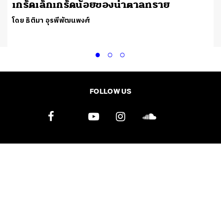
เกร็ดเล็กเกร็ดน้อยของน้ำตาลทราย
โดย ธิติมา อุรพีพัฒนพงศ์
FOLLOW US