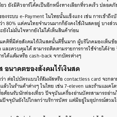
ดียว ยังมีคิวอาร์โค้ดเป็นอีกหนึ่งทางเลือกที่รวดเร็ว ปลอดภั
SHARE
TWEET
LINE
EMAIL
ของระบบ e-Payment ในไทยนั้นแข็งแรง เช่น การเข้าถึง
กกว่า 80% แต่คนไทยจำนวนมากก็ยังคงใช้เงินสดอยู่ บางส่วนใ
ยังไม่มั่นใจหากยังไม่ได้เห็นสินค้าก่อน
คติที่มีต่อสังคมไร้เงินสดนั้นดีขึ้นมาก ผู้บริโภคมองเห็นข
ละควบคุมได้ สามารถติดตามรายการการใช้จ่ายได้ง่าย อีก
การได้แต้มหรือ cash-back จากบัตรต่างๆ
ผัส อนาคตของสังคมไร้เงินสด
้เห็นว่า ต่อไปบัตรแบบไร้สัมผัสหรือ contactless card จะ
ยแล้วในร้านค้าต่างๆ ในไทย เช่น 7-eleven และร้านแมคโดนัล
ต้อนรับนักท่องเที่ยว ปัจจุบันเครื่องอ่านบัตรสามารถอ่านไ
ในปัจจุบันยังไปไกลกว่าบริการบัตร แต่มีอยู่ในอุปกรณ์สวมใส