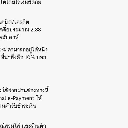
ด้โดยไร้เงินสดก็มี
รเดบิต/เครดิต
เฉลี่ยประมาณ 2.88
่อสัปดาห์
0% สามารถอยู่ได้หนึ่ง
ี่น่าทึ่งคือ 10% บอก
ะใช้จ่ายผ่านช่องทางนี้
nal e-Payment ให้
นค้ารับชำระเงิน
ณ์สวมใส่ และร้านค้า