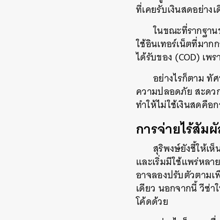
ที่เคยรับเงินสดอย่างเ
ในขณะที่รากฐาน
ใช้อินเทอร์เน็ตที่มา
ได้รับของ (COD) เพราะ
อย่างไรก็ตาม ทัศน
ความปลอดภัย สะดวก แ
ทำให้ไม่ใช้เงินสดคือ
การจ่ายไร้สัม
สุริพงษ์ยังชี้ให
และเริ่มมีใช้แพร่หลา
อาจลองปรับตัวตามเพื่อ
เดียว นอกจากนี้ วีซ่า
โค้ดด้วย