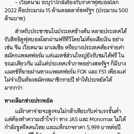
– เวียดนาม ระบุว่าใกล้เคียงกับราคาฟุตบอลโลก
2022 คือประมาณ 15 ล้านดอลลาร์สหรัฐฯ (ประมาณ 500
ล้านบาท)
สำหรับประชาชนในประเทศข้างต้น หลายประเทศได้
รับสิทธิดูฟุตบอลโลกผ่านฟรีทีวีโดยไม่ต้องเสียเงิน อย่าง
เช่น จีน เวียดนาม มาเลเซีย หรือบางประเทศต้องจ่ายค่า
สมัครแพลตฟอร์ม แต่แมตช์ส่วนใหญ่ยังรับชมได้ฟรี ใน
ขณะเดียวกัน แม้แต่ประเทศเจ้าภาพอย่างสหรัฐฯ ก็มีบาง
แมตช์ที่ฉายผ่านทางแพลตฟอร์ม FOX และ
FS1
เพียงแต่
ไม่จำเป็นต้องสมัครสมาชิกรายปี ทำให้ประหยัดได้
ค้นหา
มากกว่า
SHARE
TWEET
LINE
EMAIL
ทางเลือกช่วยประหยัด
แม้ราคาจ่ายจะสูงจนไม่กล้าเทียบกับค่าแรงขั้นต่ำ
แต่ต้องทำความเข้าใจว่า ทาง JAS และ Monomax ไม่ได้
กำลังขูดรีดคนไทย และแพ็กเกจราคา 5,999 บาทต่อปี