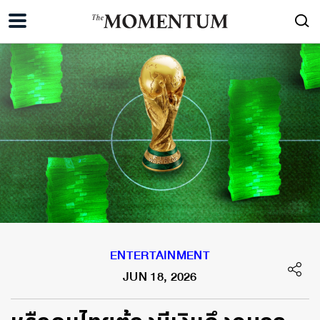
ENTERTAINMENT
JUN 18, 2026