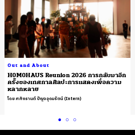
Out and About
H0M0HAUS Reunion 2026 การกลับมาอีก
ครั้งของเทศกาลศิลปะการแสดงเพื่อความ
หลากหลาย
โดย ศศิกรานต์ ปัญจอุดมรัตน์ (Intern)