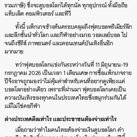
รวมภาษี) ซึ่งจะดูบอลโลกได้ทุกนัด ทุกอุปกรณ์ ทั้งมือถือ
แท็บเล็ต คอมพิวเตอร์ และทีวี
ทั้งนี้ แพ็กเกจข้างต้นครอบคลุมถึงฟุตบอลพรีเมียร์ลีก
และลีกชั้นนำทั่วโลก และกีฬาอย่างมวย วอลเลย์บอล ไป
จนถึงซีรีส์ ภาพยนตร์ และคอนเทนต์บันเทิงอื่นอีก
มากมาย
ทว่าฟุตบอลโลกแข่งกันระหว่างวันที่ 11 มิถุนายน-19
กรกฎาคม 2026 เป็นเวลา 1 เดือนเศษ การซื้อแพ็กเกจราย
ปีจึงอาจถูกมองว่าไม่คุ้มค่าสำหรับคนที่อยากดูเพียงแค่
บอลโลกอย่างเดียว เพราะที่ผ่านมา ฟุตบอลโลกเคยเป็น
ความบันเทิงของทุกคนในประเทศไทยซึ่งสนุกร่วมกันได้
แม้ไม่ใช่คอกีฬา
ต่างประเทศดีลเท่าไร และประชาชนต้องจ่ายเท่าไร
เมื่อถามว่าทำไมคนไทยต้องจ่ายเงินดูบอลโลก คำ