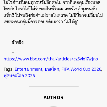
ไม่ใช่สำหรับคนทุกชนชั้นอีกต่อไป จากที่เคยคุยเรื่องบอล
โลกกับใครก็ได้ ไม่ว่าจะเป็นพี่วินมอเตอร์ไซค์ ลุงคนขับ
แท็กซี่ ไปจนถึงพ่อค้าแม่ขายในตลาด ในปีนี้อาจเปลี่ยนไป
เพราะคนกลุ่มนี้อาจตอบกลับมาว่า ‘ไม่ได้ดู’
อ้างอิง:
–
https://www.bbc.com/thai/articles/cz6vlx17wjno
Tags:
Entertainment
,
บอลโลก
,
FIFA World Cup 2026
,
ฟุตบอลโลก 2026
AUTHOR