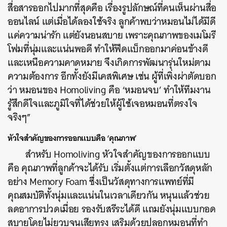
สื่อสารออกไปมากที่สุดคือ เรื่องรูปลักษณ์ที่คนเห็นผ่านสื่อ
ออนไลน์ แต่เมื่อได้ลองใช้จริง ลูกค้าพบว่าหมอนไม่ได้มีดี
แค่ความน่ารัก แต่ยังนอนสบาย เพราะคุณภาพของเมโมรี
โฟมที่นุ่มและแน่นพอดี ทำให้ฟีดแบ็กออกมาค่อนข้างดี
และเหนือความคาดหมาย จึงเกิดการพัฒนารุ่นใหม่ตาม
ความต้องการ อีกทั้งยังมีเคสพิเศษ เช่น ผู้ที่เพิ่งผ่าตัดบอก
ว่า หมอนของ Homoliving คือ ‘หมอนจบ’ ทำให้ทีมงาน
รู้สึกดีใจและภูมิใจที่ได้ช่วยให้ผู้ใช้เจอหมอนที่ตรงใจ
ค้นหา
จริงๆ”
SHARE
TWEET
LINE
EMAIL
หัวใจสำคัญของการออกแบบคือ ‘คุณภาพ’
สำหรับ Homoliving หัวใจสำคัญของการออกแบบ
คือ คุณภาพที่ลูกค้าจะได้รับ เริ่มตั้งแต่การเลือกวัสดุหลัก
อย่าง Memory Foam ซึ่งเป็นวัสดุทางการแพทย์ที่มี
คุณสมบัติทั้งนุ่มและแน่นในเวลาเดียวกัน หนุนแล้วช่วย
ลดอาการปวดเมื่อย รองรับสรีระได้ดี แถมยังนุ่มแบบกอด
สบายโดยไม่ยวบจนเสียทรง เสริมด้วยปลอกหมอนที่ทำ