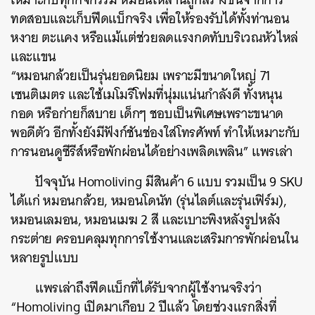
ทดสอบและเก็บฟีดแบ็กจริง เพื่อให้รองรับได้ทั้งท่านอน
หงาย ตะแคง หรือแม้แต่ช่วยลดแรงกดทับบริเวณหัวไหล่
และแขน
“หมอนกล้วยเป็นรุ่นยอดนิยม เพราะมีขนาดใหญ่ 71
เซนติเมตร และใช้เมโมรีโฟมที่นุ่มแน่นกำลังดี ทั้งหนุน
กอด หรือก่ายก็สบาย เด็กๆ ชอบเป็นพิเศษเพราะขนาด
พอดีตัว อีกทั้งยังมีฟังก์ชันช่องใส่โทรศัพท์ ทำให้เหมาะกับ
การนอนดูซีรีส์หรือพักผ่อนได้อย่างเพลิดเพลิน” แพรเล่า
ปัจจุบัน Homoliving มีสินค้า 6 แบบ รวมเป็น 9 SKU
ได้แก่
หมอนกล้วย, หมอนโดนัท (รุ่นไลต์และรุ่นเฟิร์ม),
หมอนเลมอน, หมอนเมฆ 2 สี และเบาะพิงหลังรูปหลัง
กระต่าย
ครอบคลุมทุกการใช้งานและเสริมการพักผ่อนใน
หลายรูปแบบ
แพรเล่าถึงฟีดแบ็กที่ได้รับจากผู้ใช้งานจริงว่า
“Homoliving เปิดมาเกือบ 2 ปีแล้ว โดยช่วงแรกสิ่งที่