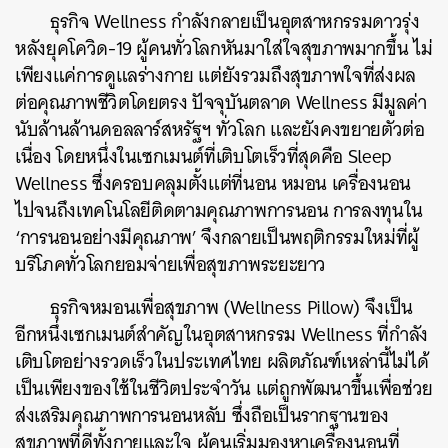
ธุรกิจ Wellness กำลังกลายเป็นอุตสาหกรรมดาวรุ่ง
หลังยุคโควิด-19 ผู้คนทั่วโลกหันมาใส่ใจสุขภาพมากขึ้น ไม่
เพียงแค่การดูแลร่างกาย แต่ยังรวมถึงสุขภาพใจที่ส่งผล
ต่อคุณภาพชีวิตโดยตรง ปัจจุบันตลาด Wellness มีมูลค่า
นับล้านล้านดอลลาร์สหรัฐฯ ทั่วโลก และยังคงขยายตัวต่อ
เนื่อง โดยหนึ่งในเซกเมนต์ที่เติบโตเร็วที่สุดคือ Sleep
Wellness ซึ่งครอบคลุมตั้งแต่ที่นอน หมอน เครื่องนอน
ไปจนถึงเทคโนโลยีติดตามคุณภาพการนอน การลงทุนใน
‘การนอนอย่างมีคุณภาพ’ จึงกลายเป็นพฤติกรรมใหม่ที่ผู้
บริโภคทั่วโลกยอมจ่ายเพื่อสุขภาพระยะยาว
ธุรกิจหมอนเพื่อสุขภาพ (Wellness Pillow) จึงเป็น
อีกหนึ่งเซกเมนต์สำคัญในอุตสาหกรรม Wellness ที่กำลัง
เติบโตอย่างรวดเร็วในประเทศไทย ผลิตภัณฑ์เหล่านี้ไม่ได้
เป็นเพียงของใช้ในชีวิตประจำวัน แต่ถูกพัฒนาขึ้นเพื่อช่วย
ส่งเสริมคุณภาพการนอนหลับ ซึ่งถือเป็นรากฐานของ
สุขภาพที่ดีทั้งกายและใจ ผู้คนเริ่มมองหาเครื่องนอนที่