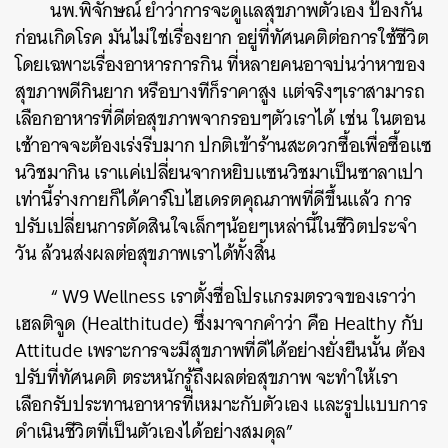
นพ.พิจักษณ์ ย้ำว่าการจะดูแลสุขภาพตัวเอง ป้องกัน
ก่อนเกิดโรค มันไม่ใช่เรื่องยาก อยู่ที่ทัศนคติต่อการใช้ชีวิต
โดยเฉพาะเรื่องอาหารการกิน ที่หลายคนอาจบ่นว่าหาของ
สุขภาพดีกินยาก หรือบางทีก็ราคาสูง แต่จริงๆเราสามารถ
เลือกอาหารที่ดีต่อสุขภาพจากรอบๆตัวเราได้ เช่น ในตอน
เช้าอาจจะต้องเร่งรีบมาก ปกติเข้าร้านสะดวกซื้อเพื่อซื้อแซ
นวิชมากิน เราแค่เปลี่ยนจากหยิบแซนวิชมาเป็นซาลาเปา
เท่านี้ร่างกายก็ได้คาร์โบไฮเดรตคุณภาพที่ดีขึ้นแล้ว การ
ปรับเปลี่ยนการตัดสินใจเล็กๆน้อยๆเหล่านี้ในชีวิตประจำ
วัน ล้วนส่งผลต่อสุขภาพเราได้ทั้งสิ้น
“ W9 Wellness เราตั้งชื่อโปรแกรมตรวจของเราว่า
เฮลติจูด (Healthitude) ซึ่งมาจากคำว่า คือ Healthy กับ
Attitude เพราะการจะมีสุขภาพที่ดีได้อย่างยั่งยืนนั้น ต้อง
ปรับที่ทัศนคติ ตระหนักรู้ถึงผลต่อสุขภาพ จะทำให้เรา
เลือกรับประทานอาหารที่เหมาะกับตัวเอง และรูปแบบการ
ดำเนินชีวิตที่เป็นตัวเองได้อย่างสมดุล”