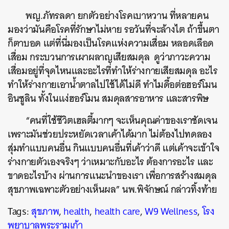
พญ.ภัทรลดา ยกตัวอย่างโรคเบาหวาน ที่หลายคน
มองว่ามันคือโรคที่รักษาไม่หาย รอวันที่จะล้างไต ถ้าขึ้นตา
ก็ตาบอด แต่ที่นี่มองเป็นโรคแห่งความเสื่อม หลอดเลือด
เสื่อม กระบวนการเผาผลาญเสียสมดุล ดูว่าภาวะความ
เสื่อมอยู่ที่จุดไหนและอะไรที่ทำให้ร่างกายเสียสมดุล อะไร
ทำให้ร่างกายเอาน้ำตาลไปใช้ได้ไม่ดี ทำไมดื้อต่อฮอร์โมน
อินซูลิน ทั้งในแง่ฮอร์โมน สมดุลสารอาหาร และสารพิษ
“คนที่ใช้ชีวิตเฮลตี้มากๆ จะเห็นคุณค่าของเราชัดเจน
เพราะมันช่วยประหยัดเวลาเค้าได้มาก ไม่ต้องไปทดลอง
สุ่มทำแบบคนอื่น กินแบบคนอื่นที่เค้าว่าดี แต่เค้าจะเข้าใจ
ร่างกายตัวเองจริงๆ ว่าเหมาะกับอะไร ต้องการอะไร และ
ขาดอะไรบ้าง ผ่านการแนะนำของเรา เพื่อการสร้างสมดุล
สุขภาพเฉพาะตัวอย่างเห็นผล” นพ.พิจักษณ์ กล่าวทิ้งท้าย
Tags:
สุขภาพ
,
health
,
health care
,
W9 Wellness
,
โรง
พยาบาลพระรามเก้า