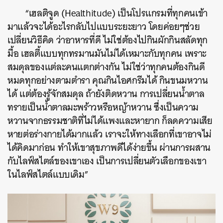
“เฮลติจูด (Healthitude) เป็นโปรแกรมที่ทุกคนเข้า
มาแล้วจะได้อะไรกลับไปแบบระยะยาว โดยค่อยๆช่วย
เปลี่ยนวิธีคิด ว่าอาหารที่ดี ไม่ใช่ต้องไปกินผักกินสลัดทุก
มื้อ เฮลตี้แบบทุกทรมานมันไม่ได้เหมาะกับทุกคน เพราะ
สมดุลของแต่ละคนแตกต่างกัน ไม่ใช่ว่าทุกคนต้องกินดี
หมดทุกอย่างตามตำรา คุณกินไอศกรีมได้ กินขนมหวาน
ได้ แต่ต้องรู้จักสมดุล ถ้ายังติดหวาน การเปลี่ยนน้ำตาล
ทรายเป็นน้ำตาลมะพร้าวหรือหญ้าหวาน ซึ่งเป็นความ
หวานจากธรรมชาติที่ไม่ได้แพงและหายาก ก็ลดความเสีย
หายต่อร่างกายได้มากแล้ว เราจะให้ทางเลือกที่เขาอาจไม่
ได้คิดมาก่อน ทำให้เขาสุขภาพดีได้ง่ายขึ้น ผ่านการผสาน
กับไลฟ์สไตล์ของเขาเอง เป็นการเปลี่ยนตัวเลือกของเขา
ในไลฟ์สไตล์แบบเดิม”