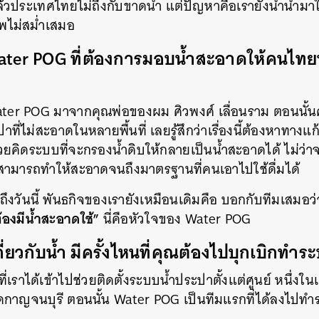
แล้วประเทศไทยไม่ถึงกับขาดน้ำ แต่ปัญหาคือเรายังนำน้ำมา
พไม่สม่ำเสมอ
 Water POG ที่ต้องการมอบน้ำสะอาดให้คนไทย
Water POG มาจากคุณพ่อของผม ศิวพงศ์ เลื่อนราม ตอนนั้นค
าที่ไม่สะอาดในหลายพื้นที่ เลยรู้สึกว่าเรื่องนี้ต้องหาทางแ
่วยคิดระบบที่จะกรองน้ำดิบให้กลายเป็นน้ำสะอาดได้ ไม่ว่า
ก็สามารถทำให้สะอาดจนถึงมาตรฐานที่คนเอาไปใช้ดื่มได้
ถึงวันนี้ พันธกิจของเรายังเหมือนเดิมคือ บอกกับทีมเสมอว
้องมีน้ำสะอาดใช้”
นี่คือหัวใจของ Water POG
ยวกับน้ำ มีครั้งไหนที่คุณต้องไปบุกเบิกทำร
่เราได้เข้าไปช่วยติดตั้งระบบน้ำประปาตั้งแต่ศูนย์ หนึ่งในเ
ดกาญจนบุรี ตอนนั้น Water POG เป็นทีมแรกที่ได้ลงไปทำ