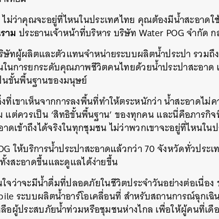
 ไม่ว่าคุณจะอยู่ที่ไหนในประเทศไทย คุณต้องมีน้ำสะอาดใช
นราม
ประธานเจ้าหน้าที่บริหาร บริษัท Water POG จำกัด ก
ิษัทผู้ผลิตและตัวแทนจำหน่ายระบบผลิตน้ำประปา รวมถึ
ดเจนในการยกระดับคุณภาพชีวิตคนไทยด้วยน้ำประปาสะอาด เข
นขั้นพื้นฐานของมนุษย์
ิ่งที่เขาเห็นจากการลงพื้นที่ทำให้ตระหนักว่า น้ำสะอาดไม่ค
แต่ควรเป็น ‘สิทธิขั้นพื้นฐาน’ ของทุกคน และนี่คือภารกิจท
อาดเข้าถึงได้จริงในทุกชุมชน ไม่ว่าพวกเขาจะอยู่ที่ไหนใ
OG ให้บริการน้ำประปาสะอาดแล้วกว่า 70 จังหวัดทั่วประเท
ทั้งสะอาดขึ้นและดูแลได้ง่ายขึ้น
่นใจว่าจะมีน้ำดื่มที่ปลอดภัยในชีวิตประจำวันอย่างต่อเนื่อ
e ระบบผลิตน้ำอาร์โอเคลื่อนที่ สำหรับสถานการณ์ฉุกเฉินแ
ือผู้ประสบภัยน้ำท่วมหรือชุมชนห่างไกล เพื่อให้ผู้คนที่เดือด