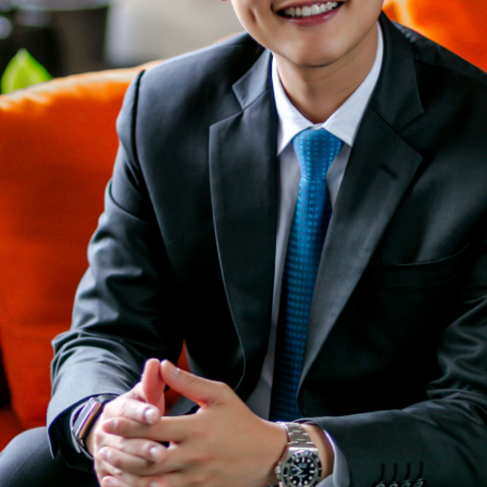
SHARE
TWEET
LINE
EMAIL