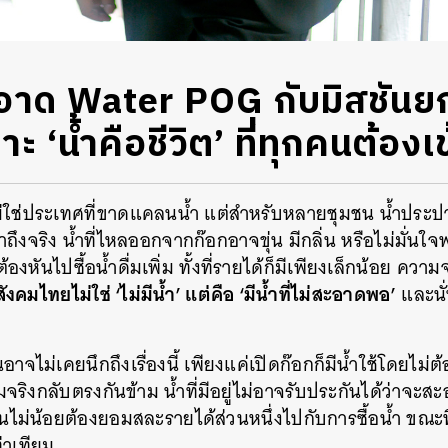
สะอาด Water POG กับมิสชันยก
 ‘น้ำคือชีวิต’ ที่ทุกคนต้องเข
ใช่ประเทศที่ขาดแคลนน้ำ แต่สำหรับหลายชุมชน น้ำประปาที
ถึงจริง น้ำที่ไหลออกจากก๊อกอาจขุ่น มีกลิ่น หรือไม่มั่นใจ
ันไปซื้อน้ำดื่มเพิ่ม ทั้งที่รายได้ก็มีเพียงเล็กน้อย ความจริ
คมไทยไม่ใช่ ‘ไม่มีน้ำ’ แต่คือ ‘มีน้ำที่ไม่สะอาดพอ’
และนั่
อาจไม่เคยนึกถึงเรื่องนี้ เพียงแค่เปิดก๊อกก็มีน้ำใช้โดยไม่
ริงกลับตรงกันข้าม น้ำที่มีอยู่ไม่อาจรับประกันได้ว่าจะสะ
่น้อยต้องยอมสละรายได้ส่วนหนึ่งไปกับการซื้อน้ำ ขณะที่
่าเทียม