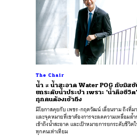
The Chair
น้ำ ≠ น้ำสะอาด Water POG กับมิสชั
ยกระดับน้ำประปา เพราะ ‘น้ำคือชีวิต’ 
ค้
ทุกคนต้องเข้าถึง
มีโอกาสคุยกับ เพชร-กฤตวัฒน์ เลื่อนราม ถึงที่ม
และจุดหมายที่เขาต้องการจะลดความเหลื่อมล้ำ
เข้าถึงน้ำสะอาด และเป้าหมายการยกระดับชีวิตใ
ทุกคนเท่าเทียม