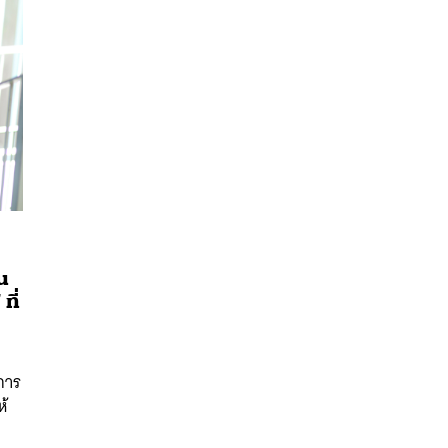
น
ที่
นหา
SHARE
TWEET
LINE
EMAIL
า
การ
ห้