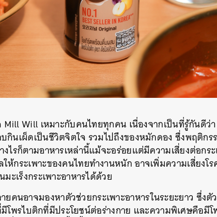
h Mill Will เหมาะกับคนไทยทุกคน เนื่องจากเป็นที่รู้กันดีว
บกินเผ็ดเป็นชีวิตจิตใจ รวมไปถึงของหมักดอง ซึ่งพฤติ
่างไรก็ตามอาหารเหล่านี้แม้จะอร่อยแต่มีความเสี่ยงต่อ
งผลให้กระเพาะของคนไทยทำงานหนัก อาจเพิ่มความเสี่ยงโรคท
นมะเร็งกระเพาะอาหารได้ด้วย
ล้วหลายคนอาจมองหาตัวช่วยกระเพาะอาหารในระยะยาว ซึ่งตัวเล
ที่มีโพรไบติกที่มีประโยชน์ต่อร่างกาย และความพิเศษคือมีโ
นหา