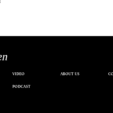
ะ
en
VIDEO
ABOUT US
C
PODCAST