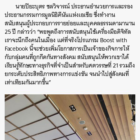
นายปิยะบุตร ชลวิจารณ์ ประธานอำนวยการและรอง
ประธานกรรมการมูลนิธิคีนันแห่งเอเซีย ซึ่งทำงาน
สนับสนุนผู้ประกอบการรายย่อยและบุคคลธรรมดามานาน
25 ปี กล่าวว่า “พอพูดถึงการสนับสนุนใช้เครื่องมือดิจิทัล
เราจะนึกถึงคนในเมือง แต่ที่จริงโปรแกรม Boost with
ค้นหา
Facebook นี้จะช่วยเพิ่มโอกาสการเป็นเจ้าของกิจการให้
SHARE
TWEET
LINE
EMAIL
กับกลุ่มคนที่ถูกกีดกันทางสังคม สนับสนุนให้พวกเขาได้
เรียนรู้ทักษะทางธุรกิจที่จำเป็นสำหรับศตวรรษที่ 21 รวมถึง
ยกระดับประสิทธิภาพทางการแข่งขัน จนนำไปสู่สังคมที่
เท่าเทียมกันมากขึ้น”