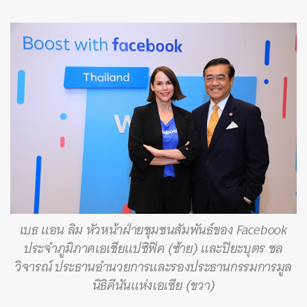
เบธ แอน ลิม หัวหน้าฝ่ายชุมชนสัมพันธ์ของ Facebook
ประจำภูมิภาคเอเชียแปซิฟิค (ซ้าย) และปิยะบุตร ชล
วิจารณ์ ประธานอำนวยการและรองประธานกรรมการมูล
นิธิคีนันแห่งเอเซีย (ขวา)