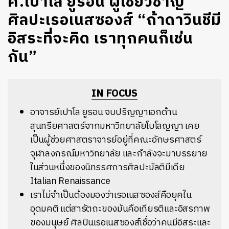
ศ.เปาโล ยูรอน ผู้เชี่ยวชาญ
ศิลปะเรอเนสซองส์ “ถ้าดาวินชีมี
อิสระที่จะคิด เราทุกคนก็เช่น
กัน”
IN FOCUS
อาจารย์เปาโล ยูรอน จบปริญญาเอกด้าน
สุนทรียศาสตร์จากมหาวิทยาลัยโบโลญญา เคย
เป็นผู้ช่วยศาสตราจารย์อยู่ที่คณะอักษรศาสตร์
จุฬาลงกรณ์มหาวิทยาลัย และกำลังจะมาบรรยาย
ในส่วนหนึ่งของนิทรรศการศิลปะมัลติมีเดีย
Italian Renaissance
เราไม่จำเป็นต้องมองว่าเรอเนสซองส์คือยุคใน
อุดมคติ แต่สารัตถะของมันคือเกียรติและอิสรภาพ
ของมนุษย์ ศิลปินเรอเนสซองส์เชื่อว่าคนมีอิสระและ