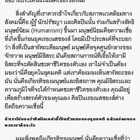
อธิบายประเด็นนี้ในเลคเชอร์ของผม
สิ่งสำคัญที่เราควรเข้าใจเกี่ยวกับสภาพแวดล้อมทาง
สังคมนี้คือ ผู้รู้ นักปรัชญา และศิลปินนั้น ร่วมกันสร้างลัทธิ
มนุษย์นิยม (Humanism) ขึ้นมา มนุษย์นิยมคือความเชื่อ
ที่เกิดขึ้นก่อนยุคเรอเนสซองส์ โดยมีเป้าประสงค์ที่จะบอก
ว่า สิ่งที่เป็นสารัตถะคือมนุษย์ มนุษย์คือจุดศูนย์กลางของ
จักรวาล มนุษย์มีอิสระ มันคือสถานการณ์ที่เอื้อให้เรามี
อิสระที่จะตัดสินชะตาชีวิตของตัวเอง เราไม่จำเป็นต้อง
มองว่านี่คือยุคในอุดมคติ แต่เราต้องมองเห็นสารัตถะของ
มัน นั่นคือเกียรติของมนุษย์และอิสรภาพ คุณมีอิสระและ
ความภูมิใจที่จะได้กำหนดชะตาชีวิตของตัวเอง คุณมีอยู่
เพื่อสร้างสรรค์ตัวของคุณเอง ศิลปินเรอเนสซองส์ต่าง
ยึดถือความเชื่อนี้
ถ้าเราไม่มองว่าศิลปินเหล่านี้เป็นตัวแทนของอุดมคติ แล้วแง่ลบของ
พวกเขาคืออะไร
ผมเพิ่งพูดถึงเกียรติของมนุษย์ นั่นคือความเชื่อที่ว่า