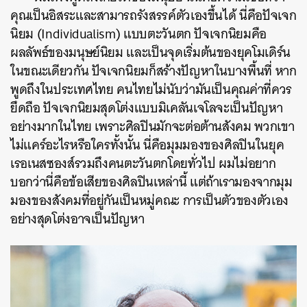
คุณเป็นอิสระและสามารถรังสรรค์ตัวเองขึ้นได้ นี่คือปัจเจก
นิยม (Individualism) แบบตะวันตก ปัจเจกนิยมคือ
ผลลัพธ์ของมนุษย์นิยม และเป็นจุดเริ่มต้นของยุคโมเดิร์น
ในขณะเดียวกัน ปัจเจกนิยมก็สร้างปัญหาในบางพื้นที่ หาก
พูดถึงในประเทศไทย คนไทยไม่นับว่ามันเป็นคุณค่าที่ควร
ยึดถือ ปัจเจกนิยมสุดโต่งแบบมิเคลันเจโลจะเป็นปัญหา
อย่างมากในไทย เพราะศิลปินมักจะต่อต้านสังคม พวกเขา
ไม่แคร์อะไรหรือใครทั้งนั้น นี่คือมุมมองของศิลปินในยุค
เรอเนสซองส์รวมถึงคนตะวันตกโดยทั่วไป ผมไม่อยาก
บอกว่านี่คือข้อเสียของศิลปินเหล่านี้ แต่ถ้าเรามองจากมุม
มองของสังคมที่อยู่กันเป็นหมู่คณะ การเป็นตัวของตัวเอง
อย่างสุดโต่งอาจเป็นปัญหา