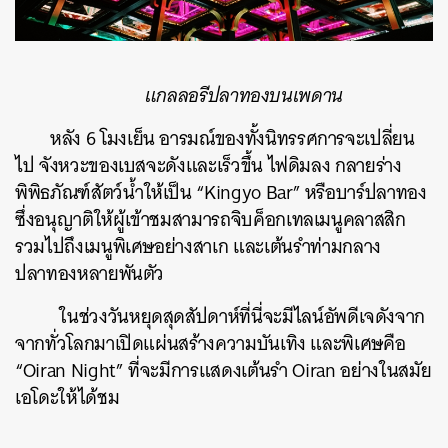
แกลลอรีปลาทองบนเพดาน
หลัง 6 โมงเย็น อารมณ์ของทั้งนิทรรศการจะเปลี่ยน
ไป จังหวะของเบสจะดังและเร็วขึ้น ไฟดิมลง กลายร่าง
พิพิธภัณฑ์สัตว์น้ำให้เป็น “Kingyo Bar” หรือบาร์ปลาทอง
ซึ่งอนุญาติให้ผู้เข้าชมสามารถจิบค็อกเทลเมนูคลาสสิก
รวมไปถึงเมนูพิเศษอย่างสาเก และเต้นรำท่ามกลาง
ปลาทองหลายพันตัว
ในช่วงวันหยุดสุดสัปดาห์ที่นี่จะมีไลน์อัพดีเจดังจาก
จากทั่วโลกมาเปิดแผ่นสร้างความบันเทิง และพิเศษคือ
“Oiran Night” ที่จะมีการแสดงเต้นรำ Oiran อย่างในสมัย
เอโดะให้ได้ชม