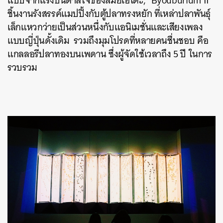
แบบจากแรงบันดาลใจของสมัยเอโดะ, “Byouburium II”
ชิ้นงานรังสรรค์แมปปิ้งกับตู้ปลาทรงหยัก ที่เหล่าปลาพันธุ์
เล็กแหวกว่ายเป็นส่วนหนึ่งกับแอนิเมชั่นและเสียงเพลง
แบบญี่ปุ่นดั้งเดิม รวมถึงมุมโปรดที่หลายคนชื่นชอบ คือ
แกลลอรีปลาทองบนเพดาน ซึ่งผู้จัดใช้เวลาถึง 5 ปี ในการ
รวบรวม