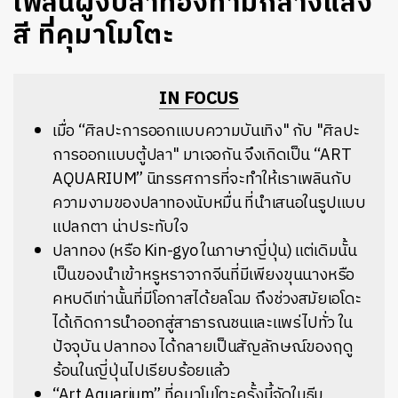
เพลิน​ฝูงปลาทองท่ามกลางแสง
สี ที่คุมาโมโตะ
IN FOCUS
เมื่อ “ศิลปะการออกแบบความบันเทิง" กับ "ศิลปะ
การออกแบบตู้ปลา" มาเจอกัน จึงเกิดเป็น “ART
AQUARIUM” นิทรรศการที่จะทำให้เราเพลินกับ
ความงามของปลาทองนับหมื่น ที่นำเสนอในรูปแบบ
แปลกตา น่าประทับใจ
ปลาทอง (หรือ Kin-gyo ในภาษาญี่ปุ่น) แต่เดิมนั้น
เป็นของนำเข้าหรูหราจากจีนที่มีเพียงขุนนางหรือ
คหบดีเท่านั้นที่มีโอกาสได้ยลโฉม ถึงช่วงสมัยเอโดะ
ได้เกิดการนำออกสู่สาธารณชนและแพร่ไปทั่ว ใน
ปัจจุบัน ปลาทอง ได้กลายเป็นสัญลักษณ์ของฤดู
ร้อนในญี่ปุ่นไปเรียบร้อยแล้ว
“Art Aquarium” ที่คุมาโมโตะครั้งนี้จัดในธีม