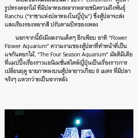
รูปทรงดอกไม้ ที่มีปลาทองหลากหลายชนิดรวมถึงพันธุ์
Ranchu (“ราชาแห่งปลาทองในญี่ปุ่น”) ซึ่งตู้ปลาจะส่ง
แสงเรืองรองหลากสี ปรับตามบีทของเพลง
นอกจากนี้ยังมีผลงานเด็ดๆ อีกเพียบ อาทิ “Flower
Flower Aquarium” ความงามของตู้ปลาที่ทำหน้าที่เป็น
แจกันดอกไม้, “The Four Season Aquarium” มัลติมีเดีย
ที่แมปปิ้งเรื่องราวแอนิเมชั่นสไตล์ญี่ปุ่นเป็นเรื่องราวการ
เปลี่ยนฤดู ฉายภาพลงบนตู้ปลายาวเกือบ 8 เมตร ที่มีปลา
ค้นหา
จริงๆ แหวกว่ายเป็นฉากหลัง
SHARE
TWEET
LINE
EMAIL