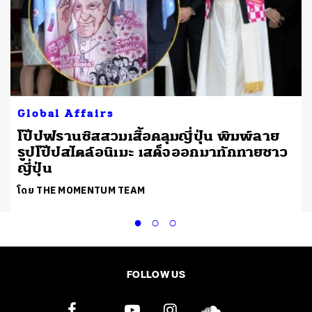
Global Affairs
โป๊ปฟรานซิสสวมเสื้อคลุมญี่ปุ่น พิมพ์ลาย
รูปโป๊ปสไตล์อนิเมะ เสด็จออกมาทักทายชาว
ญี่ปุ่น
โดย THE MOMENTUM TEAM
FOLLOW US