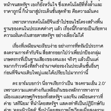
หน้าจนสหรัฐฯ เองก็ยังหวั่นใจ ซึ่งเทคโนโลยีที่ทั้งล้ำและ
ราคาถูกนี้ ก็นำมาสู่ประเด็นชั้นสุดท้าย คือความมั่นคง
เพราะหากเทคโนโลยีจีนเข้าไปชอนไชโครงสร้างพื้น
ฐานของคนในประเทศต่างๆ แล้ว เรื่องนี้ก็กลายเป็นภัยทาง
ความมั่นคงในสายตาสหรัฐฯ อย่างเลี่ยงไม่ได้
เรื่องที่เหมือนจะเรียบง่าย อย่างการที่ทรัมป์ประกาศ
สงครามการค้ากับจีน สื่อสารออกไปว่าเพื่อปกป้องกลุ่ม
เกษตรกรที่เป็นฐานเสียงของตนเอง จริงๆ แล้วเป็นแค่
หมากก้าวหนึ่งที่สร้างอำนาจต่อรองในประเด็นชั้นอื่นๆ
ก่อนที่จีนจะเติบใหญ่และได้เปรียบไปมากกว่านี้
ดร.อาร์มบอกว่า นี่อาจเรียกว่าเป็น
‘สงครามเย็น 2.0’
เพราะความแตกต่างกันเหลือเกินของหลักการทางการ
เมืองและเศรษฐกิจของทั้งสหรัฐฯ และจีน เหมือนคราวที่
ค่าย ‘เสรีนิยม’ ที่นำโดยสหรัฐฯ แสดงท่าทีเป็นปฏิปักษ์กับ
ค่าย ‘คอมมิวนิสต์’ ซึ่งนำโดยสหภาพโซเวียตเมื่อสงคราม