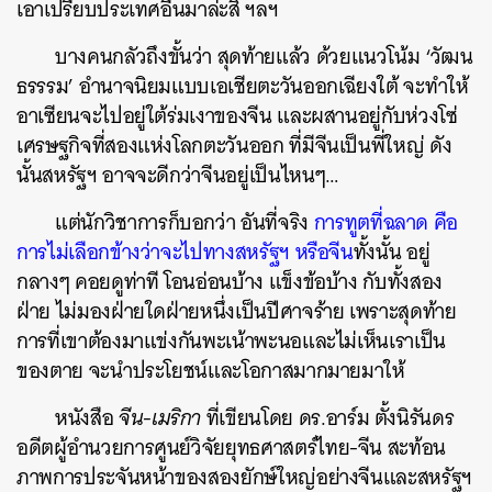
เอาเปรียบประเทศอื่นมาล่ะสิ ฯลฯ
บางคนกลัวถึงขั้นว่า สุดท้ายแล้ว ด้วยแนวโน้ม ‘วัฒน
ธรรรม’ อำนาจนิยมแบบเอเชียตะวันออกเฉียงใต้ จะทำให้
อาเซียนจะไปอยู่ใต้ร่มเงาของจีน และผสานอยู่กับห่วงโซ่
เศรษฐกิจที่สองแห่งโลกตะวันออก ที่มีจีนเป็นพี่ใหญ่ ดัง
นั้นสหรัฐฯ อาจจะดีกว่าจีนอยู่เป็นไหนๆ…
แต่นักวิชาการก็บอกว่า อันที่จริง
การทูตที่ฉลาด คือ
การไม่เลือกข้างว่าจะไปทางสหรัฐฯ หรือจีน
ทั้งนั้น อยู่
กลางๆ คอยดูท่าที โอนอ่อนบ้าง แข็งข้อบ้าง กับทั้งสอง
ฝ่าย ไม่มองฝ่ายใดฝ่ายหนึ่งเป็นปีศาจร้าย เพราะสุดท้าย
การที่เขาต้องมาแข่งกันพะเน้าพะนอและไม่เห็นเราเป็น
ของตาย จะนำประโยชน์และโอกาสมากมายมาให้
หนังสือ
จีน-เมริกา
ที่เขียนโดย ดร.อาร์ม ตั้งนิรันดร
อดีตผู้อำนวยการศูนย์วิจัยยุทธศาสตร์ไทย-จีน สะท้อน
ภาพการประจันหน้าของสองยักษ์ใหญ่อย่างจีนและสหรัฐฯ