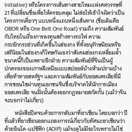
Initiative) หรือโครงการเส้นทางสายไหมแห่งศตวรรษที่
21 ที่เปลี่ยนชื่อเพื่อให้ครอบคลุม ไม่ส่อให้เข้าใจผิดว่าเป็น
โครงการเดี่ยวๆ แบบหนึ่งแถบหนึ่งเส้นทาง (ชื่อเดิมคือ
OBOR หรือ One Belt One Road) รวมถึง ความสัมพันธ์
กับไทยในเรื่องการลงทุนสร้างทางรถไฟ ความ
กระอักกระอ่วนที่เกิดขึ้นในฮ่องกง ที่ทั้งอนุรักษนิยมหรือ
เสรีนิยมในฮ่องกงก็โทษกันเองว่าสังคมฮ่องกงเหลื่อมล้ำ
ขนาดนี้ก็เป็นเพราะอีกฝ่าย ความสัมพันธ์ที่จีนเป็นผู้
ปกครองของเกาหลีเหนือแบบสปอยล์บ้างห้ามปรามบ้าง
เพื่อท้าทายสหรัฐฯ และความสัมพันธ์กับออสเตรเลียที่มี
การชอนไชผ่านทุนเอกชนจีนซึ่งบริจาคให้นักการเมือง
ออสเตรเลีย จนฝั่งนั้นต้องออกกฎหมายสกัดกั้น (แม้ว่าจีน
จะบอกว่าไม่เกี่ยว)
หนังสือปิดจบด้วยการกลับมาที่อาเซียน โดยบอกว่า ปี
ที่แล้วที่อาเซียนออกแถลงการณ์เกี่ยวกับทัศนะอาเซียนว่า
ด้วยอินโด-แปซิฟิก (AOIP) แม้จะดูไม่มีอะไรเพราะไม่ใช่