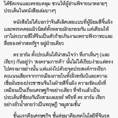
ได้ชัดเจนและครอบคลุม ชวนให้ผู้อ่านพิจารณาหลายๆ
ประเด็นในหนังสือเล่มบางๆ
หนังสือไม่ได้บอกว่าจีนดีเลิศเลอแบบที่ผู้นิยมสีจิ้นผิง
และพรรคคอมมิวนิสต์ทั้งหลายมักยกยอกัน แต่เตือนให้
เราไม่ระบายสีให้จีนเป็นตัวร้ายเกินงามเพราะฟังวาทะและ
สื่อของฟากสหรัฐฯ อยู่ฝ่ายเดียว
ดร.อาร์ม ตั้งประเด็นได้น่าสนใจว่า ที่เราเห็นๆ (และ
เรียก) กันอยู่ว่า ‘สงครามการค้า’ นั้นไม่ได้เรียบง่ายแต่ตรง
ไปตรงมาอย่างนั้น แต่แฝงไปด้วยจุดประสงค์การเรียก
คะแนนเสียงจากการเมืองภายในทั้งฝั่งทรัมป์และความ
เชื่อมั่นของประชาชนจีนในฝ่ายสีจิ้นผิง
ความขัดแย้งที่
เหมือนเป็นเรื่องเศรษฐกิจอย่างเดียว ที่จริงแล้วเป็น
ประเด็นที่ซ้อนกันถึงสามเลเยอร์ หรือที่ ดร.อาร์ม เรียก
อย่างยั่วน้ำลายว่าเป็นทฤษฎี ‘หมูสามชั้น’
ชั้นแรกคือเศรษฐกิจ ชั้นต่อมาคือเทคโนโลยีที่จีนรุด