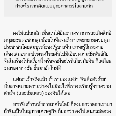
ทำอะไร หากคิดแบบยุทธศาสตร์ในสามก๊ก
คงไม่แปลกนัก เมื่อเราได้ยินข่าวคราวการละเมิดสิทธิ
มนุษยชนต่อชนกลุ่มน้อยในจีนจนถึงการพยายามควบคุม
ประชาชนโดยสมบูรณ์ของรัฐบาลจีน เราจะรู้สึกระคาย
เคืองเสมอหากประเทศไทยดันไปมีเอี่ยวความสัมพันธ์กับ
จีนในเรื่องโน้นเรื่องนี้ หรือพอมีอะไรที่เกี่ยวกับจีน ก็เหมือน
ขนพอง หางชัน ขึ้นมาอัตโนมัติ
แต่เอาเข้าจริงแล้ว ถ้าเรามองแค่ว่า ‘จีนคือตัวร้าย’
นั่นอาจหมายความว่าคงไม่มีอะไรที่เราจะเรียนรู้จากความ
สำเร็จ (และล้มเหลว) ของจีนได้เลย
หากจีนก้าวหน้าทางเทคโนโลยี ก็คงบอกว่าลอกเขามา
ถ้าจีนเป็นใหญ่ทางเศรษฐกิจ ก็บอกว่า คงไปเล่นกลล่อลวง