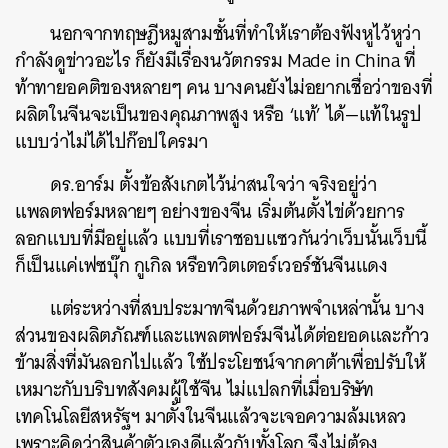
นอกจากทฤษฎีหมูสามชั้นที่ทำให้เราต้องฟังหูไว้หูว่า
กำลังดูข่าวอะไร ก็ยังมีเรื่องนวัตกรรม Made in China ที่
ท้าทายอคติของหลายๆ คน บางคนยังไม่อยากเชื่อว่าของที่
ผลิตในจีนจะเป็นของคุณภาพสูง หรือ ‘แท้’ ได้—แท้ในรูป
แบบว่าไม่ได้ไปก๊อปใครมา
ดร.อาร์ม ตั้งข้อสังเกตไว้น่าสนใจว่า จริงอยู่ว่า
แพลตฟอร์มหลายๆ อย่างของจีน เริ่มต้นตั้งไข่ด้วยการ
ลอกแบบที่มีอยู่แล้ว แบบที่เราชอบแซวกันว่าเว็บนั้นเว็บนี้
ก็เป็นแค่เฟซบุ๊ก กูเกิล หรือทวิตเตอร์เวอร์ชันจีนแดง
แต่ระหว่างที่สบประมาทจีนด้วยภาพจำเหล่านั้น บาง
ส่วนของผลิตภัณฑ์และแพลตฟอร์มจีนได้ต่อยอดและก้าว
ข้ามสิ่งที่มันลอกไปแล้ว ใช้ประโยชน์จากดาต้าเพื่อปรับให้
เหมาะกับบริบทสังคมผู้ใช้จีน ไม่แปลกที่เมื่อบริษัท
เทคโนโลยีสหรัฐฯ มาตั้งในจีนแล้วจะเจอความล้มเหลว
เพราะคิดว่าสินค้าตัวเองดีแล้วกับทั้งโลก จึงไม่ต้อง