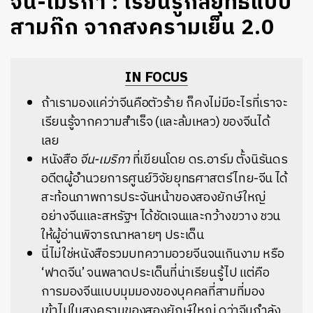
จีน-เมริกา : เรียนรู้กลยุทธ์แบบ
สามก๊ก จากสงครามเย็น 2.0
IN FOCUS
ถ้าเรามองแค่ว่าจีนคือตัวร้าย ก็คงไม่มีอะไรที่เราจะ
เรียนรู้จากความสำเร็จ (และล้มเหลว) ของจีนได้
เลย
หนังสือ
จีน-เมริกา
ที่เขียนโดย ดร.อาร์ม ตั้งนิรันดร
อดีตผู้อำนวยการศูนย์วิจัยยุทธศาสตร์ไทย-จีน ได้
สะท้อนภาพการประจันหน้าของสองยักษ์ใหญ่
อย่างจีนและสหรัฐฯ ได้ชัดเจนและกว้างขวาง ชวน
ให้ผู้อ่านพิจารณาหลายๆ ประเด็น
นี่ไม่ใช่หนังสือรวมบทความอวยจีนจนเกินงาม หรือ
‘ฟาดจีน’ จนพลาดประเด็นที่น่าเรียนรู้ไป แต่คือ
การมองจีนแบบมุมมองของบุคคลที่สามที่มอง
เข้าไปในสงครามของสองยักษ์ใหญ่ ดูว่าจีนกำลัง