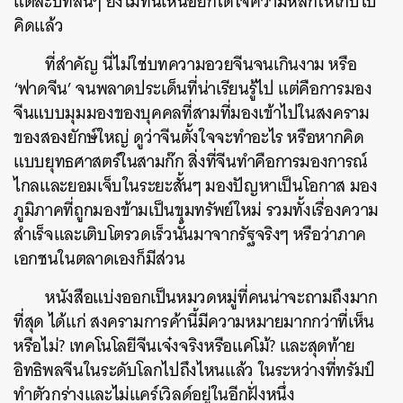
แต่ละบทสั้นๆ ยังไม่ทันเหนื่อยก็ได้ใจความหลักให้เก็บไป
คิดแล้ว
ที่สำคัญ นี่ไม่ใช่บทความอวยจีนจนเกินงาม หรือ
‘ฟาดจีน’ จนพลาดประเด็นที่น่าเรียนรู้ไป แต่คือการมอง
จีนแบบมุมมองของบุคคลที่สามที่มองเข้าไปในสงคราม
ของสองยักษ์ใหญ่ ดูว่าจีนตั้งใจจะทำอะไร หรือหากคิด
ค้นหา
แบบยุทธศาสตร์ในสามก๊ก สิ่งที่จีนทำคือการมองการณ์
SHARE
TWEET
LINE
EMAIL
ไกลและยอมเจ็บในระยะสั้นๆ มองปัญหาเป็นโอกาส มอง
ภูมิภาคที่ถูกมองข้ามเป็นขุมทรัพย์ใหม่ รวมทั้งเรื่องความ
สำเร็จและเติบโตรวดเร็วนั้นมาจากรัฐจริงๆ หรือว่าภาค
เอกชนในตลาดเองก็มีส่วน
หนังสือแบ่งออกเป็นหมวดหมู่ที่คนน่าจะถามถึงมาก
ที่สุด ได้แก่ สงครามการค้านี้มีความหมายมากกว่าที่เห็น
หรือไม่? เทคโนโลยีจีนเจ๋งจริงหรือแค่โม้? และสุดท้าย
อิทธิพลจีนในระดับโลกไปถึงไหนแล้ว ในระหว่างที่ทรัมป์
ทำตัวกร่างและไม่แคร์เวิลด์อยู่ในอีกฝั่งหนึ่ง