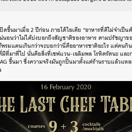
ิดขึ้นมาเมื่อ 2 ปีก่อน ภายใต้ไอเดีย “อาหารที่ดีไม่จำเป
้” แน่นอนว่าไม่ได้บ่งบอกถึงสัญชาติของอาหาร ตามปรัชญ
นไร้พรมแดนเกินกว่าจะบอกว่านี่คืออาหารชาติอะไร แต่คน
่มีที่มาที่ไป นั่นคือสิ่งที่เชฟแวน-เฉลิมพล โรหิตรัตนะ และก
DAG ขึ้นมา ซึ่งความจริงมันถูกปั้นมาตั้งแต่ร้านราบแล้วแหละ
น