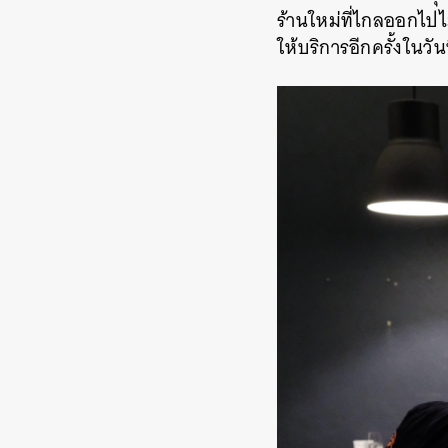
ร้านใหม่ที่ไกลออกไป
ให้บริการอีกครั้งในว