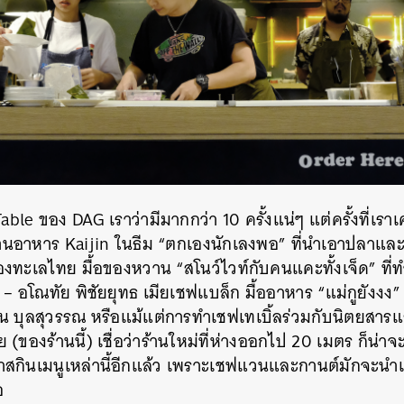
 Table ของ DAG เราว่ามีมากกว่า 10 ครั้งแน่ๆ แต่ครั้งที่เรา
ร้านอาหาร Kaijin ในธีม “ตกเองนักเลงพอ” ที่นำเอาปลา
งทะเลไทย มื้อของหวาน “สโนว์ไวท์กับคนแคะทั้งเจ็ด” ที่
 – อโณทัย พิชัยยุทธ เมียเชฟแบล็ก มื้ออาหาร “แม่กูยังง
น บุลสุวรรณ หรือแม้แต่การทำเชฟเทเบิ้ลร่วมกับนิตยสารแ
ท้าย (ของร้านนี้) เชื่อว่าร้านใหม่ที่ห่างออกไป 20 เมตร ก็น
กาสกินเมนูเหล่านี้อีกแล้ว เพราะเชฟแวนและกานต์มักจะน
อ