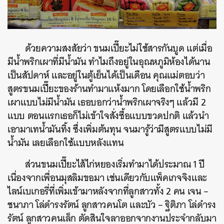
ด้วยความสงสัยว่า ขนมเปี๊ยะไม่ใช้สารกันบูด แต่เมื่อ
มีน้ำพริกเผาที่มีน้ำมัน ทำไมถึงอยู่ในอุณหภูมิห้องได้นาน
เป็นสัปดาห์ และอยู่ในตู้เย็นได้เป็นเดือน คุณแม่ตอบว่า
สูตรขนมเปี๊ยะของร้านทำมาแห้งมาก โดยเลือกใช้น้ำพริก
เผาแบบไม่มีน้ำมัน เธอบอกว่าน้ำพริกเผาจริงๆ แล้วมี 2
แบบ ตอนแรกเธอก็ไม่เข้าใจสั่งซื้อแบบขวดปกติ แล้วนำ
เอามาเทน้ำมันทิ้ง ซึ่งเพิ่มต้นทุน จนมารู้ว่ามีสูตรแบบไม่มี
ค้นหา
น้ำมัน เลยเลือกใช้แบบหลังแทน
SHARE
TWEET
LINE
EMAIL
ส่วนขนมเปี๊ยะไส้ไก่หยองเริ่มทำมาได้ประมาณ 1 ปี
เนื่องจากเพื่อนมุสลิมขอมา เช่นเดียวกับแพ็คเกจจิงและ
ไลน์เบเกอรี่ที่เพิ่มเข้ามาหลังจากที่ลูกสาวทั้ง 2 คน เจน –
ชนาภา โล่ดำรงรัตน์ ลูกสาวคนโต และบัว – ฐิติภา โล่ดำรง
รัตน์ ลูกสาวคนเล็ก ตัดสินใจลาออกจากงานประจำกลับมา