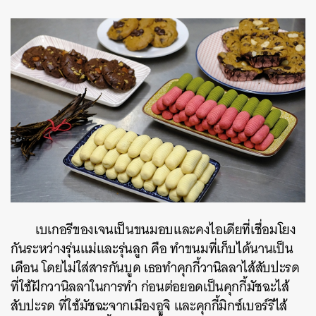
เบเกอรีของเจนเป็นขนมอบและคงไอเดียที่เชื่อมโยง
กันระหว่างรุ่นแม่และรุ่นลูก คือ ทำขนมที่เก็บได้นานเป็น
เดือน โดยไม่ใส่สารกันบูด เธอทำคุกกี้วานิลลาไส้สับปะรด
ที่ใช้ฝักวานิลลาในการทำ ก่อนต่อยอดเป็นคุกกี้มัชฉะไส้
สับปะรด ที่ใช้มัชฉะจากเมืองอูจิ และคุกกี้มิกซ์​เบอร์รีไส้