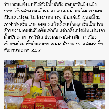
ว่าเราอบแห้ง ปกติไส้ถั่วมีน้ำมันซึมออกมาที่แป้ง แป้ง
กรอบได้วันสองวันแล้วนิ่ม แต่เราไม่มีน้ำมัน ไม่กรอบมาก
เป็นแค่แป้งอบ ไม่มีผงกรอบผงฟู เป็นแค่แป้งขนมเปี๊ยะ
เราทำทีละชิ้น เรานวดหมดแล้วเด็ดเหมือนลูกชิ้นเป็นก้อน
ด้วยความเคยชินก็ได้ชิ้นเท่ากัน แล้วกลิ้งแป้งเป็นแผ่น เอา
น้ำพริกเผาทา เราใช้แม่ประนอมจนได้นาฬิกามาเนี่ยะ
เจ้าของยังมาซื้อกับเราเลย เห็นนาฬิกาบอกว่าแสดงว่าซื้อ
กันมานานมาก 5555”