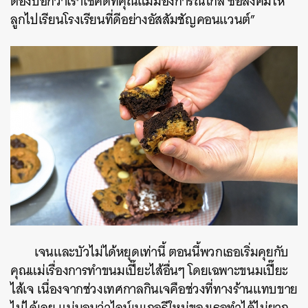
ต้องบอกว่าเราโชคดีที่คุณแม่มองการณ์ไกล ซื้อสังคมให้
ลูกไปเรียนโรงเรียนที่ดีอย่างอัสสัมชัญคอนแวนต์”
เจนและบัวไม่ได้หยุดเท่านี้ ตอนนี้พวกเธอเริ่มคุยกับ
คุณแม่เรื่องการทำขนมเปี๊ยะไส้อื่นๆ โดยเฉพาะขนมเปี๊ยะ
ไส้เจ เนื่องจากช่วงเทศกาลกินเจคือช่วงที่ทางร้านแทบขาย
ไม่ได้เลย แน่นอนว่าไลน์เบเกอรีใหม่ของเธอทำได้ไม่ยาก