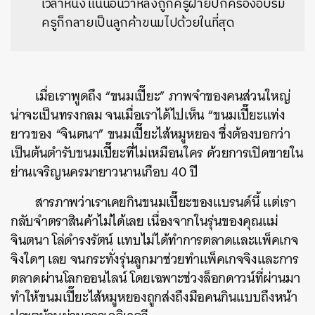
เวลาหนึ่ง แน่นอนว่าหลังถูกครูฝ่ายปกครองอบรม
ครูก็กลายเป็นลูกค้าขนมไปด้วยในที่สุด
เมื่อเราพูดถึง “ขนมเปี๊ยะ” ภาพจำของคนส่วนใหญ่
น่าจะเป็นทรงกลม จนเมื่อเราได้ไปเห็น “ขนมเปี๊ยะแท่ง
ยาวของ “จินตนา” ขนมเปี๊ยะไส้หมูหยอง ซึ่งต้องบอกว่า
เป็นต้นตำรับขนมเปี๊ยะที่ไม่เหมือนใคร ด้วยการเปิดขายใน
ย่านเจริญนครมายาวนานเกือบ 40 ปี
สารภาพว่าเราเคยกินขนมเปี๊ยะของแบรนด์นี้ แต่เรา
กลับจำตราสินค้าไม่ได้เลย เนื่องจากในรุ่นของคุณแม่
จินตนา โล่ดำรงรัตน์ แทบไม่ได้ทำการตลาดและแพ็คเกจ
จิงใดๆ เลย จนกระทั่งรุ่นลูกมาช่วยทำแพ็คเกจจิงและการ
ตลาดผ่านโลกออนไลน์ โดยเฉพาะช่วงล็อกดาวน์ที่ผ่านมา
ทำให้ขนมเปี๊ยะไส้หมูหยองถูกส่งถึงมือคนกินแบบถึงหน้า