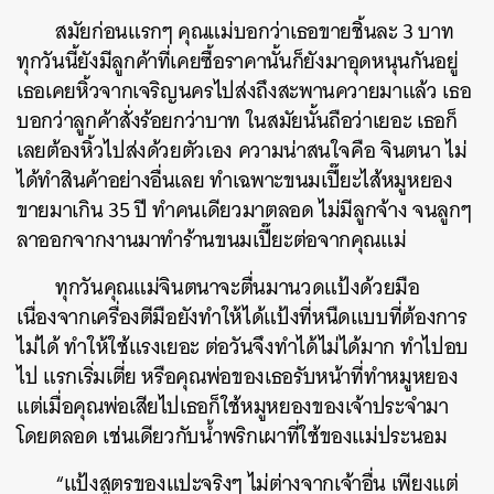
สมัยก่อนแรกๆ คุณแม่บอกว่าเธอขายชิ้นละ 3 บาท
ทุกวันนี้ยังมีลูกค้าที่เคยซื้อราคานั้นก็ยังมาอุดหนุนกันอยู่
เธอเคยหิ้วจากเจริญนครไปส่งถึงสะพานควายมาแล้ว เธอ
บอกว่าลูกค้าสั่งร้อยกว่าบาท ในสมัยนั้นถือว่าเยอะ เธอก็
เลยต้องหิ้วไปส่งด้วยตัวเอง ความน่าสนใจคือ จินตนา ไม่
ได้ทำสินค้าอย่างอื่นเลย ทำเฉพาะขนมเปี๊ยะไส้หมูหยอง
ขายมาเกิน 35 ปี ทำคนเดียวมาตลอด ไม่มีลูกจ้าง จนลูกๆ
ลาออกจากงานมาทำร้านขนมเปี๊ยะต่อจากคุณแม่
ทุกวันคุณแม่จินตนาจะตื่นมานวดแป้งด้วยมือ
เนื่องจากเครื่องตีมือยังทำให้ได้แป้งที่หนืดแบบที่ต้องการ
ไม่ได้ ทำให้ใช้แรงเยอะ ต่อวันจึงทำได้ไม่ได้มาก ทำไปอบ
ไป แรกเริ่มเตี่ย หรือคุณพ่อของเธอรับหน้าที่ทำหมูหยอง
แต่เมื่อคุณพ่อเสียไปเธอก็ใช้หมูหยองของเจ้าประจำมา
โดยตลอด เช่นเดียวกับน้ำพริกเผาที่ใช้ของแม่ประนอม
“แป้งสูตรของแปะจริงๆ ไม่ต่างจากเจ้าอื่น เพียงแต่