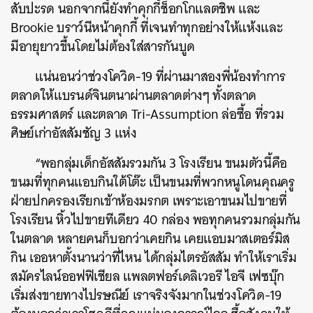
สับปะรด นอกจากนี้ยังทำคุกกี้ช็อกโกแลตชิพ และ
Brookie บราว์นีหน้าคุกกี้ ที่เจนทำทุกอย่างให้แห้งและ
มีอายุยาวขึ้นโดยไม่ต้องใส่สารกันบูด
แน่นอนว่าช่วงโควิด-19 ที่ผ่านมาสองพี่น้องทำการ
ตลาดให้แบรนด์จินตนาผ่านตลาดต่างๆ ทั้งตลาด
ธรรมศาสตร์ และตลาด Tri-Assumption ล่อซื้อ ที่รวม
ศิษย์เก่าอัสสัมชัญ 3 แห่ง
“พอกลุ่มเด็กอัสสัมรวมกัน 3 โรงเรียน ขนมตัวนี้คือ
ขนมที่ทุกคนแอบกินใต้โต๊ะ เป็นขนมที่พวกหนูโดนคุณครู
ฝ่ายปกครองเรียกเข้าห้องมรกต เพราะเอาขนมไปขายที่
โรงเรียน หิ้วไปขายทีเดียว 40 กล่อง พอทุกคนรวมกลุ่มกัน
ในตลาด หลายคนก็บอกว่าเคยกิน เคยแอบมาสเตอร์มิส
กิน เออหาตั้งนานว่าที่ไหน ได้กลุ่มไตรอัสสัม ทำให้เราเริ่ม
สมัครไลน์ออฟฟิเชียล แพลตฟอร์เดลิเวอรี ไอจี เฟซบุ๊ก
เริ่มส่งขายทางไปรษณีย์ เราจริงจังมากในช่วงโควิด-19