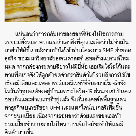
แน่นอนว่าการกลับมาของสองพี่น้องไม่ใช่การตาม
รอยแม่ทั้งหมด พวกเธอนำเอาสิ่งที่คุณแม่คิดว่าไม่จำเป็น
มาทำให้ดีขึ้น หลังจากบัวได้เข้าร่วมโครงการ SME ต่อยอด
ธุรกิจ ของมหาวิทยาลัยธรรมศาสตร์ เธอสร้างแบรนด์ใหม่
หมด จากกล่องกระดาษสีขาวไม่มียี่ห้อ เธอเริ่มใส่โลโก้และ
ทำแพ็คเกจจิงให้ลูกค้าจดจำตราสินค้าได้ รวมถึงการใช้โซ
เชียลมีเดียและแพลตฟอร์มเดลิเวอรีที่จินตนาเริ่มจริงจัง
ในวันที่ทุกคนต้องอยู่บ้านเพราะโควิด-19 ส่วนเจนก็เป็นคน
ชอบกินและทำเบเกอรีอยู่แล้ว จึงเริ่มลงคอร์สพื้นฐานคน
ทำธุรกิจเบเกอรีของ UFM และแตกไลน์เบเกอรีเพิ่มขึ้น
จากขนมเปี๊ยะ เนื่องจากเธอมองว่าด้วยแรงของเธอทำ
ขนมเปี๊ยะจำนวนมากไม่ไหว การเพิ่มไลน์จะทำให้เธอมี
สินค้ามากขึ้น