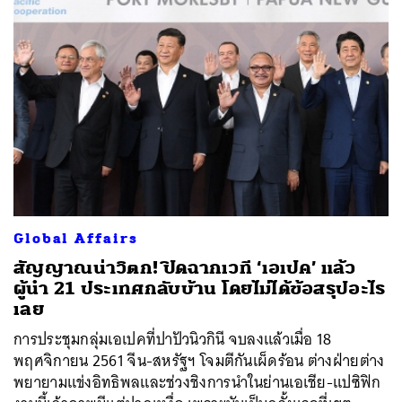
Global Affairs
สัญญาณน่าวิตก! ปิดฉากเวที ‘เอเปค’ แล้ว
ผู้นำ 21 ประเทศกลับบ้าน โดยไม่ได้ข้อสรุปอะไร
เลย
การประชุมกลุ่มเอเปคที่ปาปัวนิวกินี จบลงแล้วเมื่อ 18
พฤศจิกายน 2561 จีน-สหรัฐฯ โจมตีกันเผ็ดร้อน ต่างฝ่ายต่าง
พยายามแข่งอิทธิพลและช่วงชิงการนำในย่านเอเชีย-แปซิฟิก