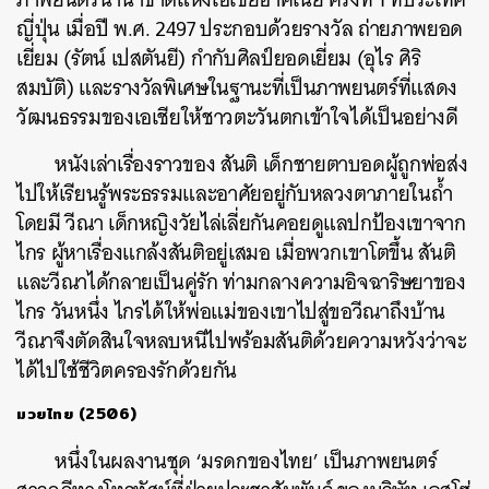
ญี่ปุ่น เมื่อปี พ.ศ. 2497 ประกอบด้วยรางวัล ถ่ายภาพยอด
เยี่ยม (รัตน์ เปสตันยี) กำกับศิลป์ยอดเยี่ยม (อุไร ศิริ
สมบัติ) และรางวัลพิเศษในฐานะที่เป็นภาพยนตร์ที่แสดง
วัฒนธรรมของเอเชียให้ชาวตะวันตกเข้าใจได้เป็นอย่างดี
หนังเล่าเรื่องราวของ สันติ เด็กชายตาบอดผู้ถูกพ่อส่ง
ไปให้เรียนรู้พระธรรมและอาศัยอยู่กับหลวงตาภายในถ้ำ
โดยมี วีณา เด็กหญิงวัยไล่เลี่ยกันคอยดูแลปกป้องเขาจาก
ไกร ผู้หาเรื่องแกล้งสันติอยู่เสมอ เมื่อพวกเขาโตขึ้น สันติ
และวีณาได้กลายเป็นคู่รัก ท่ามกลางความอิจฉาริษยาของ
ไกร วันหนึ่ง ไกรได้ให้พ่อแม่ของเขาไปสู่ขอวีณาถึงบ้าน
วีณาจึงตัดสินใจหลบหนีไปพร้อมสันติด้วยความหวังว่าจะ
ได้ไปใช้ชีวิตครองรักด้วยกัน
มวยไทย (2506)
หนึ่งในผลงานชุด ‘มรดกของไทย’ เป็นภาพยนตร์