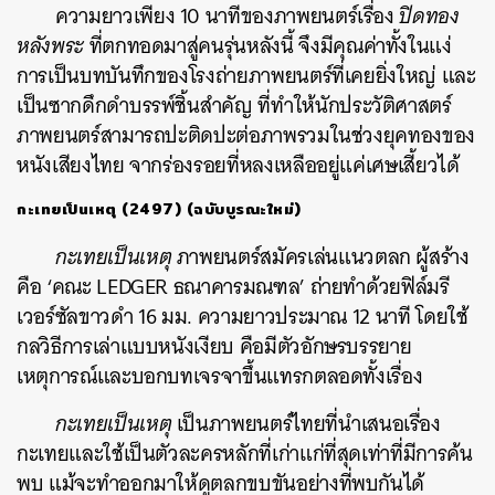
ความยาวเพียง 10 นาทีของภาพยนตร์เรื่อง
ปิดทอง
หลังพระ
ที่ตกทอดมาสู่คนรุ่นหลังนี้ จึงมีคุณค่าทั้งในแง่
การเป็นบทบันทึกของโรงถ่ายภาพยนตร์ที่เคยยิ่งใหญ่ และ
เป็นซากดึกดำบรรพ์ชิ้นสำคัญ ที่ทำให้นักประวัติศาสตร์
ภาพยนตร์สามารถปะติดปะต่อภาพรวมในช่วงยุคทองของ
หนังเสียงไทย จากร่องรอยที่หลงเหลืออยู่แค่เศษเสี้ยวได้
กะเทยเป็นเหตุ (2497) (
ฉบับบูรณะใหม่)
กะเทยเป็นเหตุ
ภาพยนตร์สมัครเล่นแนวตลก ผู้สร้าง
คือ ‘คณะ LEDGER ธณาคารมณฑล’ ถ่ายทำด้วยฟิล์มรี
เวอร์ซัลขาวดำ 16 มม. ความยาวประมาณ 12 นาที โดยใช้
กลวิธีการเล่าแบบหนังเงียบ คือมีตัวอักษรบรรยาย
เหตุการณ์และบอกบทเจรจาขึ้นแทรกตลอดทั้งเรื่อง
กะเทยเป็นเหตุ
เป็นภาพยนตร์ไทยที่นำเสนอเรื่อง
กะเทยและใช้เป็นตัวละครหลักที่เก่าแก่ที่สุดเท่าที่มีการค้น
พบ แม้จะทำออกมาให้ดูตลกขบขันอย่างที่พบกันได้