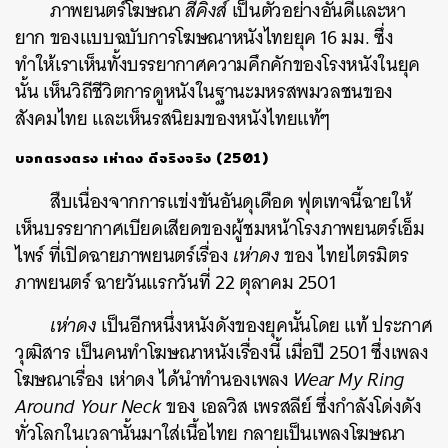
ภาพยนตร์โฆษณา
สี่คิงส์
เป็นตัวอย่างอันดีและหา
ยาก ของแบบฉบับการโฆษณาหนังไทยยุค 16 มม. ซึ่ง
ทำให้เราเห็นทั้งบรรยากาศความคึกคักของโรงหนังในยุค
นั้น เห็นวิถีชีวิตการดูหนังในฐานะมหรสพมวลชนของ
สังคมไทย และเห็นรสนิยมของหนังไทยแท้ๆ
บอกตรงตรง เห่าดง ดีจริงจริง (2501)
สืบเนื่องจากการแข่งขันอันดุเดือด ฟุตเทจนี้ฉายให้
เห็นบรรยากาศเบียดเสียดของผู้ชมหน้าโรงภาพยนตร์เอ็ม
ไพร์ ที่เปิดฉายภาพยนตร์เรื่อง
เห่าดง
ของ ไทยไตรมิตร
ภาพยนตร์ ฉายวันแรกวันที่ 22 ตุลาคม 2501
เห่าดง
เป็นอีกหนึ่งหนังดังของยุคนั้นโดย แท้ ประกาศ
วุฒิสาร เป็นคนทำโฆษณาหนังเรื่องนี้ เมื่อปี 2501 ซึ่งเพลง
โฆษณาเรื่อง เห่าดง ได้นำทำนองเพลง
Wear My Ring
Around Your Neck
ของ เอลวิส เพรสลีย์ ซึ่งกำลังโด่งดัง
ทั่วโลกในเวลานั้นมาใส่เนื้อไทย กลายเป็นเพลงโฆษณา