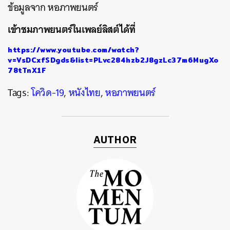
ข้อมูลจาก หอภาพยนตร์
เข้าชมภาพยนตร์ในเพลย์ลิสต์ได้ที่
https://www.youtube.com/watch?
v=VsDCxfSDgds&list=PLvc284hzb2J8gzLc37m6MugXo
78tTnX1F
Tags:
โควิด-19
,
หนังไทย
,
หอภาพยนตร์
AUTHOR