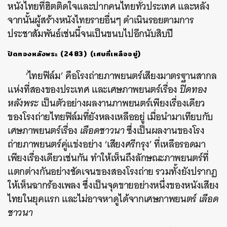
หนังไทยที่ฮิตติดใจและปากคนไทยทั่วประเทศ และหลัง
จากนั้นผู้สร้างหนังไทยรายอื่นๆ ดำเนินรอยตามการ
ประชาสัมพันธ์เช่นนี้จนเป็นขนบไปอีกนับสิบปี
ปิดทองหลังพระ (2483)
(เศษที่เหลืออยู่)
‘ไทยฟิล์ม’ คือโรงถ่ายภาพยนตร์เสียงมาตรฐานสากล
แห่งที่สองของประเทศ และเศษภาพยนตร์เรื่อง
ปิดทอง
หลังพระ
เป็นตัวอย่างผลงานภาพยนตร์เพียงเรื่องเดียว
ของโรงถ่ายไทยฟิล์มที่ยังหลงเหลืออยู่ เมื่อนำมาเทียบกับ
เศษภาพยนตร์เรื่อง
เลือดชาวนา
ซึ่งเป็นผลงานของโรง
ค้นหา
ถ่ายภาพยนตร์คู่แข่งอย่าง ‘เสียงศรีกรุง’ ที่เหลือรอดมา
SHARE
TWEET
LINE
EMAIL
เพียงเรื่องเดียวเช่นกัน ทำให้เห็นถึงลักษณะภาพยนตร์ที่
แตกต่างกันอย่างชัดเจนของสองโรงถ่าย รวมทั้งยังปรากฏ
ให้เห็นฉากร้องเพลง ซึ่งเป็นจุดขายอย่างหนึ่งของหนังเสียง
ไทยในยุคแรก และไม่อาจหาดูได้จากเศษภาพยนตร์
เลือด
ชาวนา