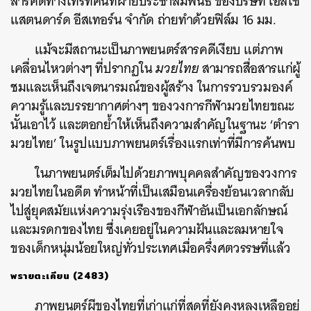
สารคดีทางโทรทัศน์ที่ฝ่ายประชาสัมพันธ์ ของบริษัท เอสโซ่
แสตนดาร์ด อีสเทอร์น จำกัด ถ่ายทำด้วยฟิล์ม 16 มม.
แม้จะมีสถานะเป็นภาพยนตร์สารคดีเงียบ แต่ภาพ
เคลื่อนไหวต่างๆ ที่ปรากฏใน
มวยไทย
สามารถสื่อสารแก่ผู้
ชมและเห็นถึงเจตนารมณ์ของผู้สร้าง ในการรวบรวมองค์
ความรู้และบรรยากาศต่างๆ ของวงการกีฬามวยไทยขณะ
นั้นเอาไว้ และตอกย้ำให้เห็นถึงความสำคัญในฐานะ ‘ตำรา
มวยไทย’ ในรูปแบบภาพยนตร์เรื่องแรกเท่าที่มีการค้นพบ
ในภาพยนตร์เต็มไปด้วยภาพบุคคลสำคัญของวงการ
มวยไทยในอดีต ทำหน้าที่เป็นเสมือนเครื่องย้อนเวลากลับ
ไปสู่ยุคสมัยแห่งความรุ่งเรืองของกีฬาอันเป็นเอกลักษณ์
และมรดกของไทย ซึ่งเคยอยู่ในความฝันและลมหายใจ
ของเด็กหนุ่มน้อยใหญ่ทั่วประเทศเมื่อครึ่งศตวรรษที่แล้ว
พรายตะเคียน (2483)
ภาพยนตร์ผีของไทยที่เก่าแก่ที่สุดที่ยังคงหลงเหลืออยู่