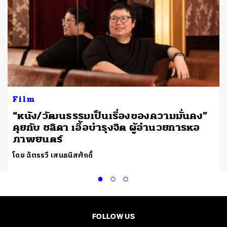
Film
“หนัง/วัฒนธรรมเป็นเรื่องของความมั่นคง”
คุยกับ ชลิดา เอื้อบำรุงจิต ผู้อำนวยการหอ
ภาพยนตร์
โดย ฉัตรรวี เสนธนิสศักดิ์
FOLLOW US