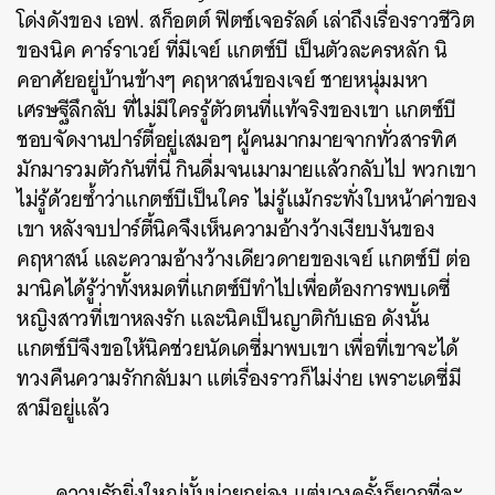
โด่งดังของ เอฟ. สก็อตต์ ฟิตซ์เจอรัลด์ เล่าถึงเรื่องราวชีวิต
ของนิค คาร์ราเวย์ ที่มีเจย์ แกตซ์บี เป็นตัวละครหลัก นิ
คอาศัยอยู่บ้านข้างๆ คฤหาสน์ของเจย์ ชายหนุ่มมหา
เศรษฐีลึกลับ ที่ไม่มีใครรู้ตัวตนที่แท้จริงของเขา แกตซ์บี
ชอบจัดงานปาร์ตี้อยู่เสมอๆ ผู้คนมากมายจากทั่วสารทิศ
มักมารวมตัวกันที่นี่ กินดื่มจนเมามายแล้วกลับไป พวกเขา
ไม่รู้ด้วยซ้ำว่าแกตซ์บีเป็นใคร ไม่รู้แม้กระทั่งใบหน้าค่าของ
เขา หลังจบปาร์ตี้นิคจึงเห็นความอ้างว้างเงียบงันของ
คฤหาสน์ และความอ้างว้างเดียวดายของเจย์ แกตซ์บี ต่อ
มานิคได้รู้ว่าทั้งหมดที่แกตซ์บีทำไปเพื่อต้องการพบเดซี่
หญิงสาวที่เขาหลงรัก และนิคเป็นญาติกับเธอ ดังนั้น
แกตซ์บีจึงขอให้นิคช่วยนัดเดซี่มาพบเขา เพื่อที่เขาจะได้
ทวงคืนความรักกลับมา แต่เรื่องราวก็ไม่ง่าย เพราะเดซี่มี
สามีอยู่แล้ว
ความรักยิ่งใหญ่นั้นน่ายกย่อง แต่บางครั้งก็ยากที่จะ