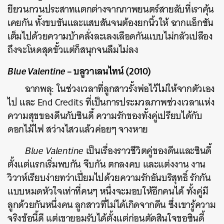
ยียวนกวนประสาทแตกต่างจากภาพยนตร์สายลับที่เราคุ้น
เคยกัน ทั้งขบขันและแสบสันจนต้องยกนิ้วให้ ฉากแอ็กชัน
เต็มไปด้วยความบ้าคลั่งละเลงเลือดกันแบบไม่กลัวเปลือง
ถึงจะโหดสุดขั้วแต่ก็สนุกจนลืมไม่ลง
Blue Valentine
– บลูวาเลนไทน์ (2010)
ฉากพลุ: ในช่วงเวลาที่ลูกสาวรั้งพ่อไว้ไม่ให้จากตัวเอง
ไป และ End Credits ที่เป็นการประมวลภาพช่วงเวลาแห่ง
ความสุขของดีนกับซินดี้ ความรักของทั้งคู่เปรียบได้กับ
ดอกไม้ไฟ สว่างไสวแล้วค่อยๆ จางหาย
Blue Valentine
เป็นเรื่องราวชีวิตคู่ของดีนและซินดี้
ตั้งแต่แรกเริ่มพบกัน จีบกัน ตกลงคบ และแต่งงาน งาน
วิวาห์เรียบง่ายทว่าเปี่ยมไปด้วยความรักอันบริสุทธิ์ รักกัน
แบบหมดหัวใจเท่าที่คนๆ หนึ่งจะมอบให้อีกคนได้ ทั้งคู่มี
ลูกด้วยกันหนึ่งคน ลูกสาวที่ไม่ได้เกิดจากดีน ซึ่งเขารู้ความ
จริงข้อนี้ดี แต่เขายอมรับได้ตั้งแต่ก่อนตัดสินใจขอซินดี้