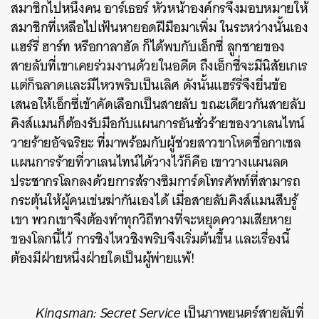
สมาชิกไปหนึ่งคน อาร์เธอร์ หัวหน้าองค์กรจึงมอบหมายให้
สมาชิกที่เหลือไปเฟ้นหายอดฝีมือมาเพิ่ม ในระหว่างนั้นเอง
แฮร์รี่ ฮาร์ท หรือกาลาฮัด ก็ได้พบกับเอ็กซี่ ลูกชายของ
สายลับที่เขาเคยร่วมงานด้วยในอดีต ถึงเอ็กซี่จะมีนิสัยเกเร
แต่ก็ฉลาดและมีไหวพริบเป็นเลิศ ดังนั้นแฮร์รี่จึงยื่นข้อ
เสนอให้เอ็กซี่เข้าคัดเลือกเป็นสายลับ ขณะเดียวกันสายลับ
คิงส์แมนก็ต้องรับมือกับแผนการอันชั่วร้ายของวาเลนไทน์
วายร้ายอัจฉริยะ ที่มาพร้อมกับผู้ช่วยสาวขาโหดชื่อกาเซล
แผนการร้ายที่วาเลนไทน์ได้วางไว้ก็คือ เขาวางแผนลด
ประชากรโลกลงด้วยการส้รางซิมการ์ดโทรศัพท์ที่สามารถ
กระตุ้นให้ผู้คนเข่นฆ่ากันเองได้ เมื่อสายลับคิงส์แมนสืบรู้
เขา พวกเขาจึงต้องทำทุกวิถีทางที่จะหยุดความเสียหาย
ของโลกนี้ไว้ การชิงไหวชิงพริบจึงเริ่มต้นขึ้น และเรื่องนี้
ต้องมีฝ่ายหนึ่งฝ่ายใดเป็นผู้พ่ายแพ้!
Kingsman: Secret Service
เป็นภาพยนตร์สายลับที่