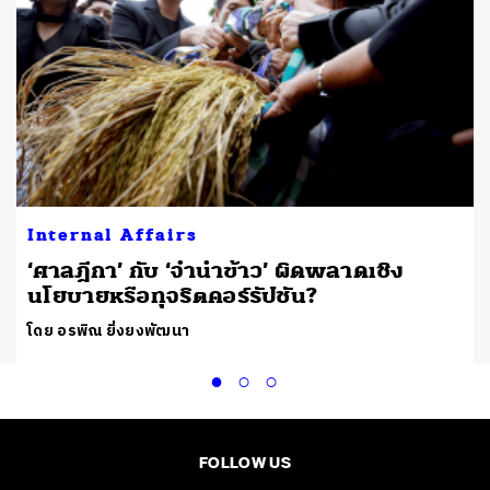
Internal Affairs
‘ศาลฎีกา’ กับ ‘จำนำข้าว’ ผิดพลาดเชิง
นโยบายหรือทุจริตคอร์รัปชัน?
โดย อรพิณ ยิ่งยงพัฒนา
FOLLOW US