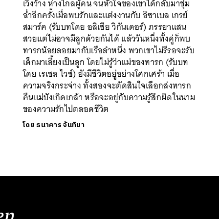
เวิ้งว้าง ห่างไกลผู้คน จนหัวใจของเขาได้กลับมาชุ่ม
SHARE
TWEET
LINE
EMAIL
ฉ่ำอีกครั้งเมื่อพบรักและแต่งงานกับ อิซาเบล เกรย์
สมาร์ค (รับบทโดย อลิเซีย วิกันเดอร์) ภรรยาแสน
สวยแต่ไม่อาจมีลูกด้วยกันได้ แล้ววันหนึ่งทั้งคู่ก็พบ
ทารกน้อยลอยมากับเรือลำหนึ่ง พวกเขาไม่รีรอจะรับ
เด็กมาเลี้ยงเป็นลูก โดยไม่รู้ว่าแม่ของทารก (รับบท
โดย เรเชล ไวซ์) ยังมีชีวิตอยู่อย่างโศกเศร้า เมื่อ
ความจริงกระจ่าง ทั้งสองจะตัดสินใจเลือกส่งทารก
คืนแม่บังเกิดเกล้า หรือจะอยู่กับความรู้สึกผิดในนาม
ของความรักไปตลอดชีวิต
โดย
ธนาคาร จันทิมา
en