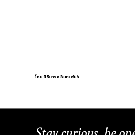
โดย
สิรินารถ อินทะพันธ์
Stay curious, be op