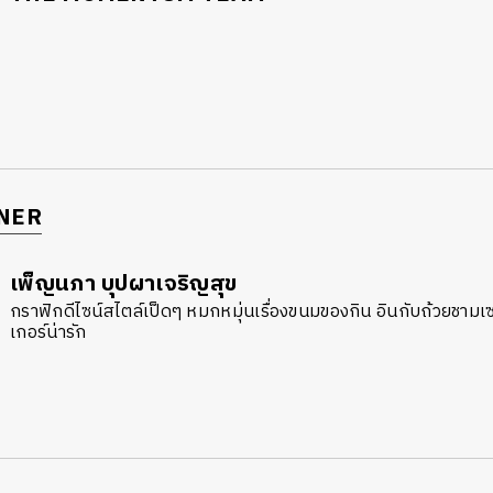
NER
เพ็ญนภา บุปผาเจริญสุข
กราฟิกดีไซน์สไตล์เป็ดๆ หมกหมุ่นเรื่องขนมของกิน อินกับถ้วยชาม
เกอร์น่ารัก