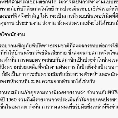
้งออฟฟิศสามารถเชื่อมต่อกันได้ ไม่ว่าจะเป็นการทำงานแบบพ
SHARE
TWEET
LINE
EMAIL
พราะภัยพิบัติคือเทคโนโลยี การประเมินระบบเซิร์ฟเวอร์หรื
องออฟฟิศจึงสำคัญ ไม่ว่าจะเป็นการมีระบบอินเทอร์เน็ตที่
การคุยงาน ประสานงาน ส่งงาน ยังคงสะดวกแม้จะไม่ได้พบหน
จิตใจพนักงาน
ครอยากเผชิญภัยพิบัติทางธรรมชาติที่ส่งผลกระทบต่อการใช
่ทำให้บ้านหรือทรัพย์สินเสียหาย ซึ่งส่งผลต่อสภาพจิตใจแ
 ดังนั้น การคอยตรวจสอบกับสมาชิกเป็นประจำในช่วงเวลาน
ถึงความช่วยเหลือที่พนักงานต้องการ ก็เป็นสิ่งจำเป็น น
ว ก็ยังเป็นการกระชับความสัมพันธ์ระหว่างหัวหน้าและพนั
จของพนักงานที่ประสบความยากลำบากได้เช่นกัน
งานทะเบียนภัยคุกคามทางนิเวศรายงานว่า จำนวนภัยพิบัติ
ั้งแต่ปี 1960 รวมถึงมีรายงานการประเมินทั่วโลกของสหประชา
ึ้นในอนาคต ดังนั้น การวางแผนเพื่อรับมือสิ่งเหล่านี้จึงจำเ