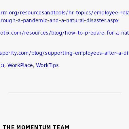
rm.org/resourcesandtools/hr-topics/employee-rel
rough-a-pandemic-and-a-natural-disaster.aspx
otix.com/resources/blog/how-to-prepare-for-a-natu
sperity.com/blog/supporting-employees-after-a-di
วม
,
WorkPlace
,
WorkTips
THE MOMENTUM TEAM