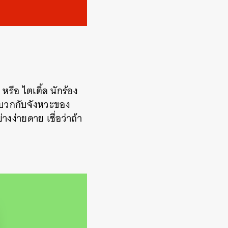
รือ ไตเติ้ล นักร้อง
ด บวกกับจังหวะของ
งง่ายดาย เชื่อว่าถ้า