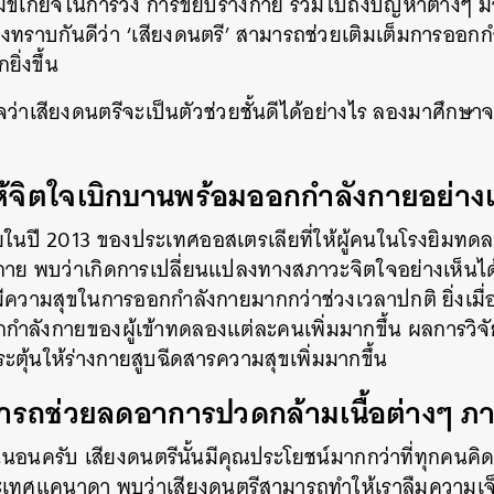
ามขี้เกียจในการวิ่ง การขยับร่างกาย รวมไปถึงปัญหาต่างๆ ม
งทราบกันดีว่า ‘เสียงดนตรี’ สามารถช่วยเติมเต็มการออก
ิ่งขึ้น
ใจว่าเสียงดนตรีจะเป็นตัวช่วยชั้นดีได้อย่างไร ลองมาศึกษา
ห้จิตใจเบิกบานพร้อมออกกำลังกายอย่าง
ยในปี 2013 ของประเทศออสเตรเลียที่ให้ผู้คนในโรงยิมทด
กาย พบว่าเกิดการเปลี่ยนแปลงทางสภาวะจิตใจอย่างเห็นไ
ข้าร่วมมีความสุขในการออกกำลังกายมากกว่าช่วงเวลาปกติ ยิ่งเม
กำลังกายของผู้เข้าทดลองแต่ละคนเพิ่มมากขึ้น ผลการวิจัยย
ระตุ้นให้ร่างกายสูบฉีดสารความสุขเพิ่มมากขึ้น
ารถช่วยลดอาการปวดกล้ามเนื้อต่างๆ ภา
แน่นอนครับ เสียงดนตรีนั้นมีคุณประโยชน์มากกว่าที่ทุกคน
ระเทศแคนาดา พบว่าเสียงดนตรีสามารถทำให้เราลืมความ